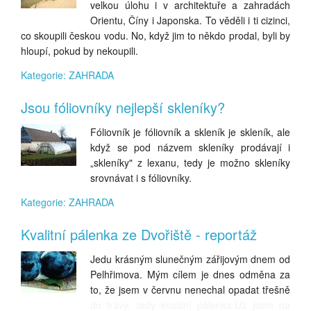
velkou úlohu i v architektuře a zahradách
Orientu, Číny i Japonska. To věděli i ti cizinci,
co skoupili českou vodu. No, když jim to někdo prodal, byli by
hloupí, pokud by nekoupili.
Kategorie: ZAHRADA
Jsou fóliovníky nejlepší skleníky?
Fóliovník je fóliovník a skleník je skleník, ale
když se pod názvem skleníky prodávají i
„skleníky" z lexanu, tedy je možno skleníky
srovnávat i s fóliovníky.
Kategorie: ZAHRADA
Kvalitní pálenka ze Dvořiště - reportáž
Jedu krásným slunečným zářijovým dnem od
Pelhřimova. Mým cílem je dnes odměna za
to, že jsem v červnu nenechal opadat třešně
do trávy, tedy kvalitní pálenka.Už jsem na