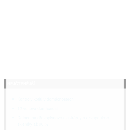
NEJČTENĚJŠÍ
Kontroly kotlů v domácnostech
12 voltová domácnost
Dotace na dřevoplynové elektrárny a akvaponické
skleníky až 90 %