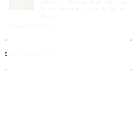
probíhaly v Německu, kolem roku 1938.
Dnes se hydroponie a earoponie stále více
využívá.
Kategorie: ZAHRADA
Strana:
1
2
3
4
5
6
7
8
9
10