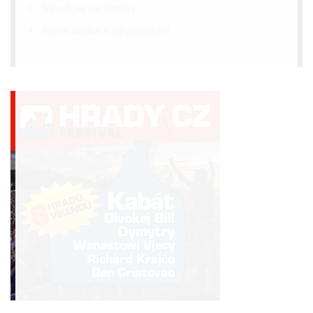
Návod jak na slimáky
Stevia sladká a její pěstování