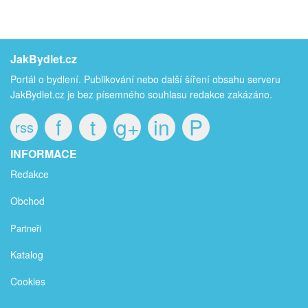
JakBydlet.cz
Portál o bydlení. Publikování nebo další šíření obsahu serveru
JakBydlet.cz je bez písemného souhlasu redakce zakázáno.
f
t
g+
in
P
rss
INFORMACE
Redakce
Obchod
Partneři
Katalog
Cookies