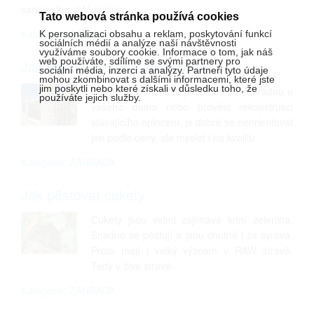
samém konci Vysočiny.
Tato webová stránka používá cookies
Kategorie: ZAHRADA
K personalizaci obsahu a reklam, poskytování funkcí
sociálních médií a analýze naší návštěvnosti
využíváme soubory cookie. Informace o tom, jak náš
web používáte, sdílíme se svými partnery pro
Jak správně vybrat kovaný plot
sociální média, inzerci a analýzy. Partneři tyto údaje
mohou zkombinovat s dalšími informacemi, které jste
jim poskytli nebo které získali v důsledku toho, že
Potřebujete-li oplotit pozemek se zahradou u
používáte jejich služby.
vašeho domu nebo provést rekonstrukci
stávajícího oplocení, je dobré se neorientovat
jen podle ceny, ale myslet i na kvalitu.
Kategorie: ZAHRADA
Jak pěstovat cukety
Cukety jsou velmi zajímavá letní zelenina.
Snadno se pěstují a jsou chutné i za syrova.
Proto mají i velký význam v RAW stravě.
Tedy v živé stravě.
Kategorie: ZAHRADA