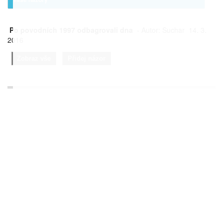
Po povodních 1997 odbagrovali dna
- Autor: Suchar 14. 3.
2016