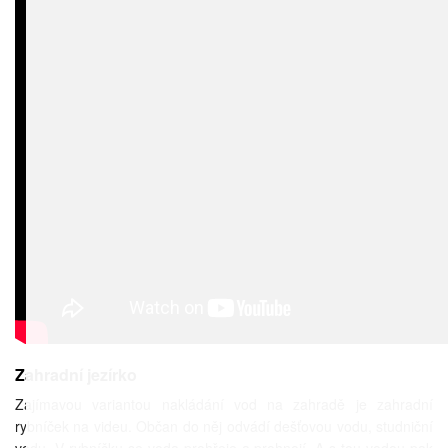
Zahradní jezírko
Zajímavou variantou nakládání vod na zahradě je zahradní
rybníček na videu. Občan do něj odvádí dešťovou vodu, studniční