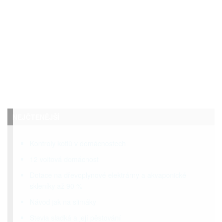
NEJČTENĚJŠÍ
Kontroly kotlů v domácnostech
12 voltová domácnost
Dotace na dřevoplynové elektrárny a akvaponické
skleníky až 90 %
Návod jak na slimáky
Stevia sladká a její pěstování