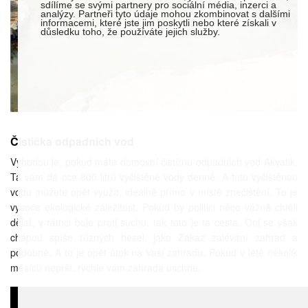
sdílíme se svými partnery pro sociální média, inzerci a
analýzy. Partneři tyto údaje mohou zkombinovat s dalšími
informacemi, které jste jim poskytli nebo které získali v
důsledku toho, že používáte jejich služby.
Čistička odpadních vod
Výhodou je, pokud máte domovní čistírnu odpadních vod Akvatik.
Ta vám dá cca 800 litrů vyčištěné vody denně. A tuto vyčištěnou
vodu můžete opět využít, ideálně přímo v místě znečištění. To je
vysoce ekologické záležitost. Pokud by politici něco vážně chtěli
dělat, v rámci boje proti suchu, tak toto je ta cesta. Oni se však
chápou spíše různých hesel, jako Zákaz zalévání zahrad a
podobně. A to je opět ůtok na Vaši zahradu. Pokud v létě několik
měsíců neprší, rychle vám zahrada uschne.