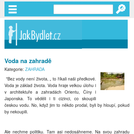
🔎
Voda na zahradě
Kategorie:
ZAHRADA
"Bez vody není života, „ to říkali naši předkové.
Voda je základ života. Voda hraje velkou úlohu i
v architektuře a zahradách Orientu, Číny i
Japonska. To věděli i ti cizinci, co skoupili
českou vodu. No, když jim to někdo prodal, byli by hloupí, pokud
by nekoupili.
Ale nechme politiku. Tam asi nedosáhneme. Na svou zahradu