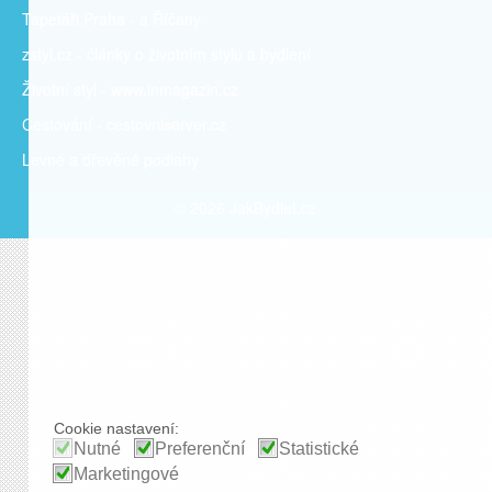
Tapetáři Praha - a Říčany
zstyl.cz - články
o životním stylu a bydlení
Životní styl - www.inmagazin.cz
Cestování - cestovniserver.cz
Levné a
dřevěné podlahy
© 2026 JakBydlet.cz
Cookie nastavení:
Nutné
Preferenční
Statistické
Marketingové