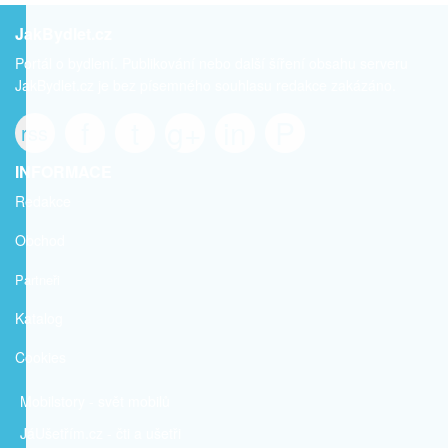
JakBydlet.cz
Portál o bydlení. Publikování nebo další šíření obsahu serveru
JakBydlet.cz je bez písemného souhlasu redakce zakázáno.
f
t
g+
in
P
rss
INFORMACE
Redakce
Obchod
Partneři
Katalog
Cookies
Mobilstory
- svět mobilů
JáUšetřím
.cz - čti a ušetři