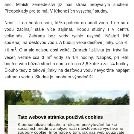
ano. Ministr zemědělství již nás straší nebývalým suchem.
Předpoklady pro to má. V Krkonoších vysychají studny.
Není - li na horách sníh, těžko poteče do údolí voda. Lidé se o
vodu začínají stále více zajímat. Kopou studny i v centru
velkoměst. Zahrada bez vody rychle usychá. Někteří lidé
spoléhají na dešťovou vodu. A budují velké dešťové jímky. Cca 6 -
3
10 m
. Ona ale nejsou dost velké. Zahradní zálivka jen trávníku,
3
večer, vezme cca 3 m
vody za 1/4 hodiny. Naopak, při letní
bouřce vám běžná střecha domu dá cca 3,5 kubíku za 1/4 hodiny.
Dlouho tedy z takové jímky na dešťovou vodu nevydržíte napájet
zahradu vodou. Studna je mnohem výhodnější.
Tato webová stránka používá cookies
K personalizaci obsahu a reklam, poskytování funkcí
sociálních médií a analýze naší návštěvnosti využíváme
soubory cookie. Informace o tom, jak náš web používáte,