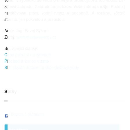
vodu. V rybníčku se voda prohřeje a prohnojí. A s tou vodou pak
zalévá zahradu. Zahradním jezírkem Vaše zahrada ožije. Budou ji
navštěvovat ptáci, vodní hmyz a podobně. A rostliny, včetně
stromů, jen pokvetou a porostou.
Autor: Ing. Pavel Sýkora
Zdroj:
www.masterenergy.cz
Související články:
Chov pstruhů na zahradě
Přechod Krkonoš v zimě
Stát chystá dotace na sběr dešťové vody
Štítky
Doporuč přátelům
Vaše názory