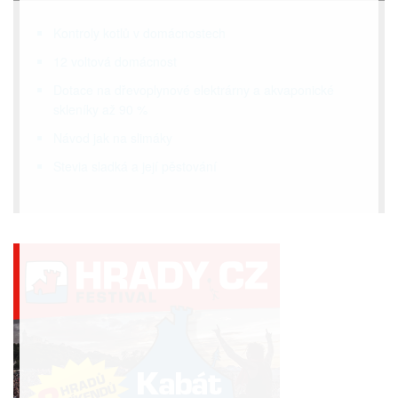
Kontroly kotlů v domácnostech
12 voltová domácnost
Dotace na dřevoplynové elektrárny a akvaponické
skleníky až 90 %
Návod jak na slimáky
Stevia sladká a její pěstování