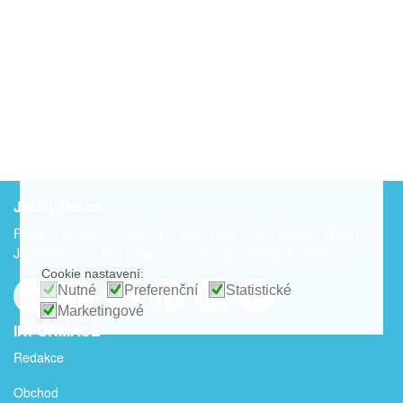
JakBydlet.cz
Portál o bydlení. Publikování nebo další šíření obsahu serveru
JakBydlet.cz je bez písemného souhlasu redakce zakázáno.
Cookie nastavení:
f
t
g+
in
P
rss
Nutné
Preferenční
Statistické
Marketingové
INFORMACE
Redakce
Obchod