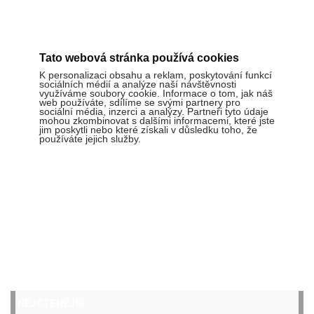
Tato webová stránka používá cookies
K personalizaci obsahu a reklam, poskytování funkcí
sociálních médií a analýze naší návštěvnosti
využíváme soubory cookie. Informace o tom, jak náš
web používáte, sdílíme se svými partnery pro
sociální média, inzerci a analýzy. Partneři tyto údaje
mohou zkombinovat s dalšími informacemi, které jste
jim poskytli nebo které získali v důsledku toho, že
používáte jejich služby.
NEJČTENĚJŠÍ