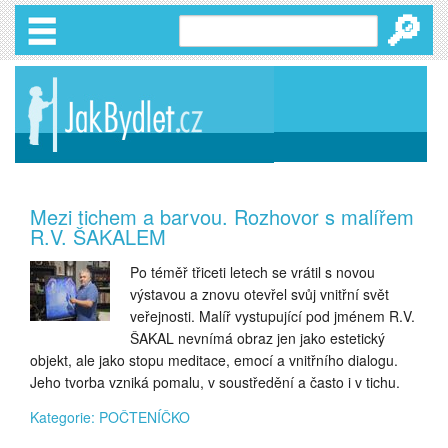
🔎
Mezi tichem a barvou. Rozhovor s malířem
R.V. ŠAKALEM
Po téměř třiceti letech se vrátil s novou
výstavou a znovu otevřel svůj vnitřní svět
veřejnosti. Malíř vystupující pod jménem R.V.
ŠAKAL nevnímá obraz jen jako estetický
objekt, ale jako stopu meditace, emocí a vnitřního dialogu.
Jeho tvorba vzniká pomalu, v soustředění a často i v tichu.
Kategorie: POČTENÍČKO