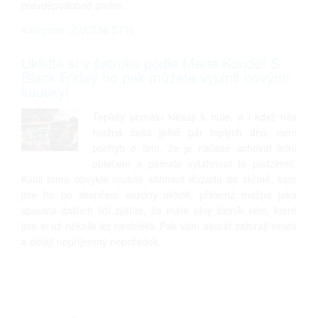
pravděpodobně změní.
Kategorie: ŽIVOTNÍ STYL
Ukliďte si v šatníku podle Marie Kondo! S
Black Friday ho pak můžete vyplnit novými
kousky!
Teploty pomalu klesají k nule, a i když nás
možná čeká ještě pár teplých dnů, není
pochyb o tom, že je načase schovat letní
oblečení a pomalu vytáhnout to podzimní.
Kvůli tomu obvykle musíte sáhnout dozadu do skříně, kam
jste ho po skončení sezóny uklidili, přičemž možná jako
spousta dalších lidí zjistíte, že máte plný šatník věcí, které
jste si už několik let neoblékli. Pak vám akorát zabírají místo
a dělají nepříjemný nepořádek.