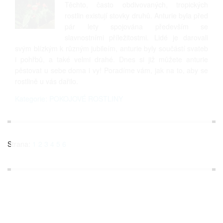
Těchto, často obdivovaných, tropických
rostlin existují stovky druhů. Anturie byla před
pár lety spojována především se
slavnostními příležitostmi. Lidé je darovali
svým blízkým k různým jubileím, anturie byly součástí svateb
i pohřbů, a také velmi drahé. Dnes si již můžete anturie
pěstovat u sebe doma i vy! Poradíme vám, jak na to, aby se
rostlině u vás dařilo.
Kategorie: POKOJOVÉ ROSTLINY
Strana:
1
2
3
4
5
6