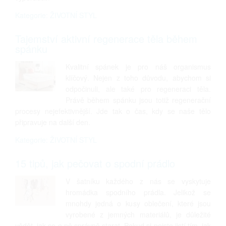
Kategorie: ŽIVOTNÍ STYL
Tajemství aktivní regenerace těla během
spánku
Kvalitní spánek je pro náš organismus
klíčový. Nejen z toho důvodu, abychom si
odpočinuli, ale také pro regeneraci těla.
Právě během spánku jsou totiž regenerační
procesy nejefektivnější. Jde tak o čas, kdy se naše tělo
připravuje na další den.
Kategorie: ŽIVOTNÍ STYL
15 tipů, jak pečovat o spodní prádlo
V šatníku každého z nás se vyskytuje
hromádka spodního prádla. Jelikož se
mnohdy jedná o kusy oblečení, které jsou
vyrobené z jemných materiálů, je důležité
vědět, jak se o ně správně starat. Pokud si nejste jistí tím, jak