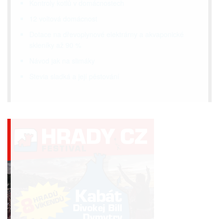
Kontroly kotlů v domácnostech
12 voltová domácnost
Dotace na dřevoplynové elektrárny a akvaponické
skleníky až 90 %
Návod jak na slimáky
Stevia sladká a její pěstování