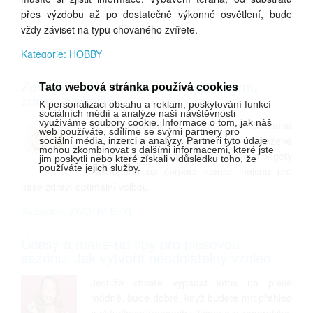
přes výzdobu až po dostatečně výkonné osvětlení, bude
vždy záviset na typu chovaného zvířete.
Kategorie: HOBBY
Zdravé hubnutí: Cesta ke zlepšenému
Tato webová stránka používá cookies
zdraví a vitalitě
K personalizaci obsahu a reklam, poskytování funkcí
sociálních médií a analýze naší návštěvnosti
využíváme soubory cookie. Informace o tom, jak náš
Ve vědomí většiny z nás je, že konzervovaná
web používáte, sdílíme se svými partnery pro
či instantní jídla, stejně jako smažené
sociální média, inzerci a analýzy. Partneři tyto údaje
mohou zkombinovat s dalšími informacemi, které jste
speciality z fastfoodových restaurací a bagety
jim poskytli nebo které získali v důsledku toho, že
používáte jejich služby.
zakoupené na čerpací stanici, nejsou pro
naše zdraví optimální volbou.
Kategorie: ŽIVOTNÍ STYL
Účesy a make-up tipy pro plesovou
sezónu: Jak vytvořit neodolatelný vzhled
Jestliže chcete vypadat letos na plese
módně, bude dobré, když budete mít přehled