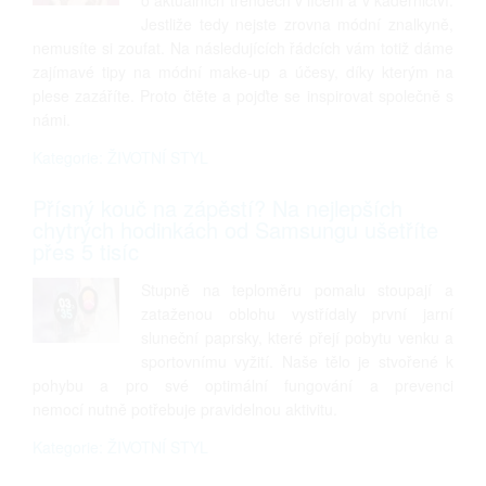
o aktuálních trendech v líčení a v kadeřnictví.
Jestliže tedy nejste zrovna módní znalkyně,
nemusíte si zoufat. Na následujících řádcích vám totiž dáme
zajímavé tipy na módní make-up a účesy, díky kterým na
plese zazáříte. Proto čtěte a pojďte se inspirovat společně s
námi.
Kategorie: ŽIVOTNÍ STYL
Přísný kouč na zápěstí? Na nejlepších
chytrých hodinkách od Samsungu ušetříte
přes 5 tisíc
Stupně na teploměru pomalu stoupají a
zataženou oblohu vystřídaly první jarní
sluneční paprsky, které přejí pobytu venku a
sportovnímu vyžití. Naše tělo je stvořené k
pohybu a pro své optimální fungování a prevenci
nemocí nutně potřebuje pravidelnou aktivitu.
Kategorie: ŽIVOTNÍ STYL