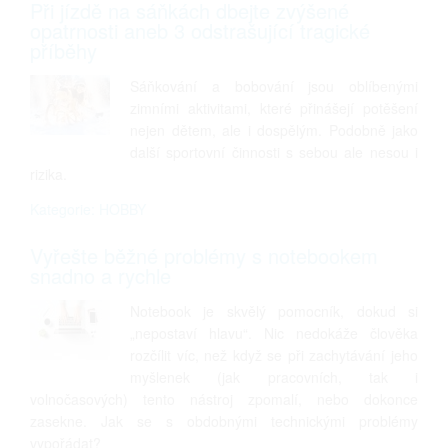
Při jízdě na sáňkách dbejte zvýšené
opatrnosti aneb 3 odstrašující tragické
příběhy
Sáňkování a bobování jsou oblíbenými
zimními aktivitami, které přinášejí potěšení
nejen dětem, ale i dospělým. Podobně jako
další sportovní činnosti s sebou ale nesou i
rizika.
Kategorie: HOBBY
Vyřešte běžné problémy s notebookem
snadno a rychle
Notebook je skvělý pomocník, dokud si
„nepostaví hlavu“. Nic nedokáže člověka
rozčílit víc, než když se při zachytávání jeho
myšlenek (jak pracovních, tak i
volnočasových) tento nástroj zpomalí, nebo dokonce
zasekne. Jak se s obdobnými technickými problémy
vypořádat?