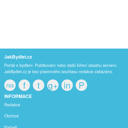
JakBydlet.cz
Portál o bydlení. Publikování nebo další šíření obsahu serveru
JakBydlet.cz je bez písemného souhlasu redakce zakázáno.
f
t
g+
in
P
rss
INFORMACE
Redakce
Obchod
Partneři