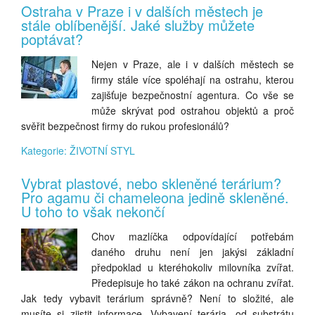
Ostraha v Praze i v dalších městech je
stále oblíbenější. Jaké služby můžete
poptávat?
Nejen v Praze, ale i v dalších městech se
firmy stále více spoléhají na ostrahu, kterou
zajišťuje bezpečnostní agentura. Co vše se
může skrývat pod ostrahou objektů a proč
svěřit bezpečnost firmy do rukou profesionálů?
Kategorie: ŽIVOTNÍ STYL
Vybrat plastové, nebo skleněné terárium?
Pro agamu či chameleona jedině skleněné.
U toho to však nekončí
Chov mazlíčka odpovídající potřebám
daného druhu není jen jakýsi základní
předpoklad u kteréhokoliv milovníka zvířat.
Předepisuje ho také zákon na ochranu zvířat.
Jak tedy vybavit terárium správně? Není to složité, ale
musíte si zjistit informace. Vybavení terária, od substrátu