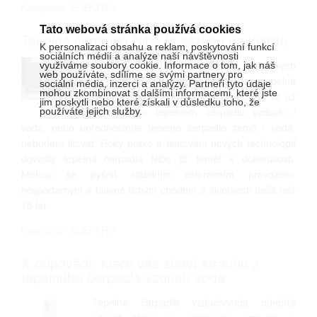
Kategorie: ELEKTRO
Tato webová stránka používá cookies
Tepelné čerpadlo Nibe je sázkou na kvalitu
K personalizaci obsahu a reklam, poskytování funkcí
sociálních médií a analýze naší návštěvnosti
Hledáte ověřenou značku tepelných
využíváme soubory cookie. Informace o tom, jak náš
web používáte, sdílíme se svými partnery pro
čerpadel? Zamiřte na sever! Švédská tepelná
sociální média, inzerci a analýzy. Partneři tyto údaje
mohou zkombinovat s dalšími informacemi, které jste
čerpadla Nibe jsou sázkou na jistotu. Ať už
jim poskytli nebo které získali v důsledku toho, že
sáhnete po tepelném čerpadlu vzduch /
používáte jejich služby.
voda, nebo upřednostníte tepelné čerpadlo země / voda,
nebudete litovat. Roky praxe a testování nových technologií
dovedly tepelná čerpadla Nibe již téměř k dokonalosti.
Mohou se pyšnit stabilním celoročním provozem,
hospodárným a hlavně tichým chodem a životností delší než
15 let.
Kategorie: ELEKTRO
X odpovědí, které vás zbaví strachu z
tepelného čerpadla vzduch-voda
Tepelné čerpadlo vzduch/voda odebírá