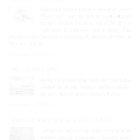
Švýcarská značka Bamix a šéfkuchař Jamie
Oliver spojili své síly, zkombinovali odborné
znalosti světové úrovně a vášeň pro jídlo a
výsledkem je exkluzivní tyčový mixér. Tuto
novinku přináší na český a slovenský trh společnost Potten &
Pannen – Staněk.
Kategorie: ELEKTRO
Jak vyčistit myčku
Myčka na nádobí velmi často šetří náš čas a
postará se za nás nejen o všechno nádobí,
ale také i mnohé dětské plastové hračky.
Kategorie: ELEKTRO
Televizor, který splyne s vaším okolím
Designový televizor se stane středobodem
veškeré zábavy a zároveň v interiéru zcela