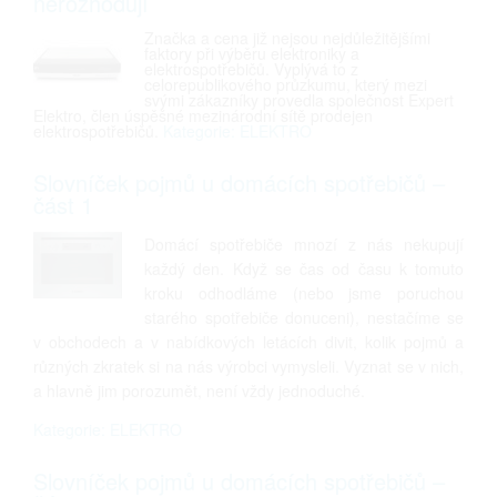
nerozhodují
Značka a cena již nejsou nejdůležitějšími
faktory při výběru elektroniky a
elektrospotřebičů. Vyplývá to z
celorepublikového průzkumu, který mezi
svými zákazníky provedla společnost Expert
Elektro, člen úspěšné mezinárodní sítě prodejen
elektrospotřebičů.
Kategorie: ELEKTRO
Slovníček pojmů u domácích spotřebičů –
část 1
Domácí spotřebiče mnozí z nás nekupují
každý den. Když se čas od času k tomuto
kroku odhodláme (nebo jsme poruchou
starého spotřebiče donuceni), nestačíme se
v obchodech a v nabídkových letácích divit, kolik pojmů a
různých zkratek si na nás výrobci vymysleli. Vyznat se v nich,
a hlavně jim porozumět, není vždy jednoduché.
Kategorie: ELEKTRO
Slovníček pojmů u domácích spotřebičů –