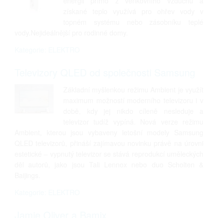
energii přímo z venkovního vzduchu a
získané teplo využívá pro ohřev vody v
topném systému nebo zásobníku teplé
vody.Nejideálnější pro rodinné domy.
Kategorie: ELEKTRO
Televizory QLED od společnosti Samsung
Základní myšlenkou režimu Ambient je využít
maximum možností moderního televizoru i v
době, kdy jej nikdo cíleně nesleduje a
televizor tudíž vypíná. Nová verze režimu
Ambient, kterou jsou vybaveny letošní modely Samsung
QLED televizorů, přináší zajímavou novinku právě na úrovni
estetické – vypnutý televizor se stává reprodukcí uměleckých
děl autorů, jako jsou Tali Lennox nebo duo Scholten &
Baijings.
Kategorie: ELEKTRO
Jamie Oliver a Bamix