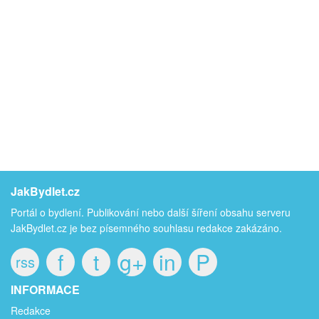
JakBydlet.cz
Portál o bydlení. Publikování nebo další šíření obsahu serveru
JakBydlet.cz je bez písemného souhlasu redakce zakázáno.
f
t
g+
in
P
rss
INFORMACE
Redakce