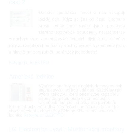
část 2
Domácí spotřebiče mnozí z nás nekupují
každý den. Když se čas od času k tomuto
kroku odhodláme (nebo jsme poruchou
starého spotřebiče donuceni), nestačíme se
v obchodech a v nabídkových letácích divit, kolik pojmů a
různých zkratek si na nás výrobci vymysleli. Vyznat se v nich,
a hlavně jim porozumět, není vždy jednoduché.
Kategorie: ELEKTRO
Americká lednice
Výběr chladničky se v našich domácnostech
stává obvykle velkou událostí. Každý by rád
vybral takovou, která bude svou kapacitou
odpovídat počtu osob v domácnosti a
přizpůsobí se našim nákupním potřebám.
Pro mnohočlenné rodiny či náročné spotřebitele je na trhu
vhodné řešení - chladničky Side by Side neboli americké
lednice.
Kategorie: ELEKTRO
LG Electronics uvádí: Multifunkční monitory