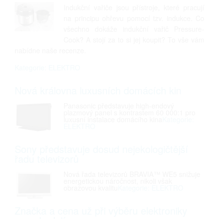
Indukční vařiče jsou přístroje, které pracují
na principu ohřevu pomocí tzv. indukce. Co
všechno dokáže indukční vařič Pressure-
Cook? A stojí za to si jej koupit? To vše vám
nabídne naše recenze.
Kategorie: ELEKTRO
Nová královna luxusních domácích kin
Panasonic představuje high-endový
plazmový panel s kontrastem 60 000:1 pro
luxusní instalace domácího kina
Kategorie:
ELEKTRO
Sony představuje dosud nejekologičtější
řadu televizorů
Nová řada televizorů BRAVIA™ WE5 snižuje
energetickou náročnost, nikoli však
obrazovou kvalitu
Kategorie: ELEKTRO
Značka a cena už při výběru elektroniky