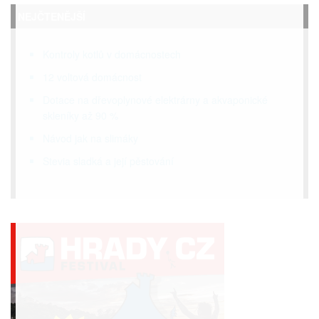
NEJČTENĚJŠÍ
Kontroly kotlů v domácnostech
12 voltová domácnost
Dotace na dřevoplynové elektrárny a akvaponické
skleníky až 90 %
Návod jak na slimáky
Stevia sladká a její pěstování