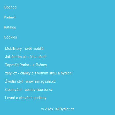
Obchod
Partneři
Katalog
Cookies
Mobilstory
- svět mobilů
JáUšetřím
.cz - čti a ušetři
Tapetáři Praha - a Říčany
zstyl.cz - články
o životním stylu a bydlení
Životní styl - www.inmagazin.cz
Cestování - cestovniserver.cz
Levné a
dřevěné podlahy
© 2026 JakBydlet.cz