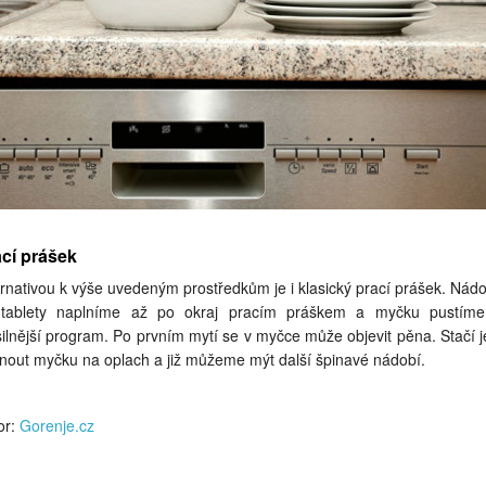
cí prášek
ernativou k výše uvedeným prostředkům je i klasický prací prášek. Nád
tablety naplníme až po okraj pracím práškem a myčku pustím
silnější program. Po prvním mytí se v myčce může objevit pěna. Stačí j
nout myčku na oplach a již můžeme mýt další špinavé nádobí.
or:
Gorenje.cz