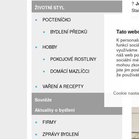
?
J
ŽIVOTNÍ STYL
Sta
Myč
POČTENÍČKO
?
O
BYDLENÍ PŘEDKŮ
Tato web
tab
K personali
myc
funkcí soci
HOBBY
využíváme s
?
C
náš web pou
POKOJOVÉ ROSTLINY
sociální méd
vym
mohou zkom
toh
jste jim pos
DOMÁCÍ MAZLÍČCI
vůni
že používáte
VAŘENÍ A RECEPTY
Cookie nasta
Soutěže
Aktuality o bydlení
FIRMY
ZPRÁVY BYDLENÍ