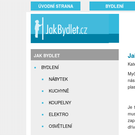
ÚVODNÍ STRANA
BYDLENÍ
Ja
JAK BYDLET
Kat
BYDLENÍ
Myč
NÁBYTEK
nás
pla
KUCHYNĚ
KOUPELNY
Je 
mus
ELEKTRO
zap
OSVĚTLENÍ
dří