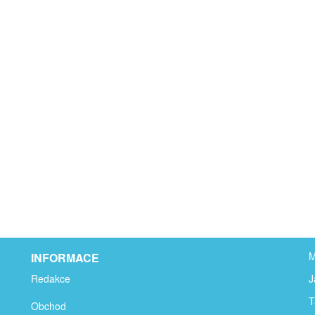
M
INFORMACE
Redakce
J
T
Obchod