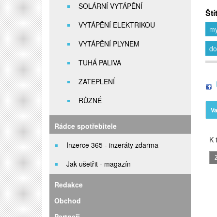
SOLÁRNÍ VYTÁPĚNÍ
Ští
VYTÁPĚNÍ ELEKTRIKOU
my
VYTÁPĚNÍ PLYNEM
do
TUHÁ PALIVA
ZATEPLENÍ
RŮZNÉ
Va
Rádce spotřebitele
K t
Inzerce 365 - inzeráty zdarma
Jak ušetřit - magazín
Redakce
Obchod
Partneři