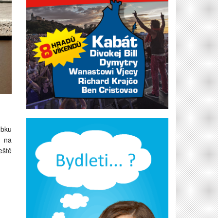
obku
e na
eště