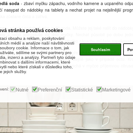
edlá soda
- zbaví myčku zápachu, vodního kamene a ucpaného odp
čí nasypat do nádobky na tablety a nechat projet na nejsilnější prog
ka zůstane čistá a zářivá.
cet
- působí podobně jako jedlá soda. Můžete jej také nalít do nádobk
ová stránka používá cookies
lety a nebo jednoduše na dno myčky. Nechat působit po dobu jed
zaci obsahu a reklam, poskytování
ího programu. V případě opravdu silného zápachu můžete zopakovat.
álních médií a analýze naší návštěvnosti
oubory cookie. Informace o tom, jak
Souhlasím
Po
itrón
- má stejné účinky jako oba předcházející prostředky. Z cit
žíváte, sdílíme se svými partnery pro
ia, inzerci a analýzy. Partneři tyto údaje
ačkejte všechnu šťávu a postupujte stejně jako v případě octu. K
binovat s dalšími informacemi, které
o, že vás zbaví vodního kamene, zanechá v myčce příjemnou citrus
kytli nebo které získali v důsledku toho,
.
 jejich služby.
vení:
Nutné
Preferenční
Statistické
Marketingové