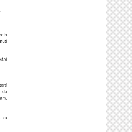
a
roto
nutí
vání
teré
e do
ram.
t za