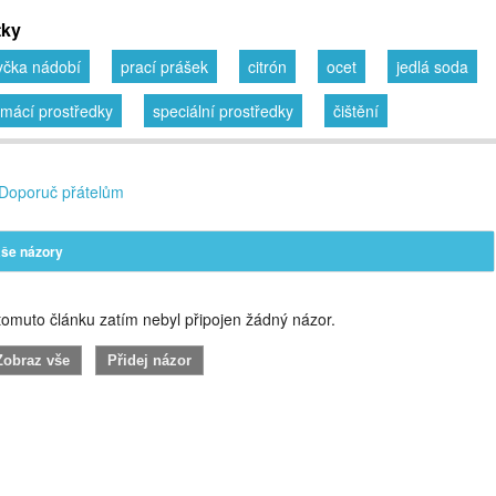
tky
čka nádobí
prací prášek
citrón
ocet
jedlá soda
mácí prostředky
speciální prostředky
čištění
Doporuč přátelům
še názory
omuto článku zatím nebyl připojen žádný názor.