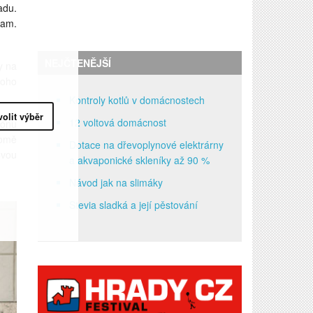
adu.
ram.
NEJČTENĚJŠÍ
y na
noho
Kontroly kotlů v domácnostech
volit výběr
12 voltová domácnost
rónu
romě
Dotace na dřevoplynové elektrárny
ovou
a akvaponické skleníky až 90 %
Návod jak na slimáky
Stevia sladká a její pěstování