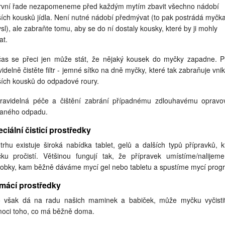
rvní řade nezapomeneme před každým mytím zbavit všechno nádobí
ších kousků jídla. Není nutné nádobí předmývat (to pak postrádá myčk
sl), ale zabraňte tomu, aby se do ní dostaly kousky, které by ji mohly
at.
as se přeci jen může stát, že nějaký kousek do myčky zapadne. P
videlně čistěte filtr - jemné sítko na dně myčky, které tak zabraňuje vnik
ších kousků do odpadové roury.
ravidelná péče a čištění zabrání případnému zdlouhavému opravo
aného odpadu.
ciální čisticí prostředky
trhu existuje široká nabídka tablet, gelů a dalších typů přípravků, k
ku pročistí. Většinou fungují tak, že přípravek umístíme/nalijem
obky, kam běžně dáváme mycí gel nebo tabletu a spustíme mycí prog
mácí prostředky
 však dá na radu našich maminek a babiček, může myčku vyčisti
oci toho, co má běžně doma.