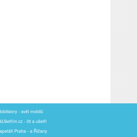
obilstory
- svět mobilů
áUšetřím
.cz - čti a ušetři
apetáři Praha - a Říčany