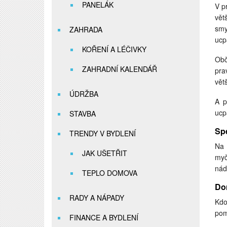
PANELÁK
V p
vět
smy
ZAHRADA
ucp
KOŘENÍ A LÉČIVKY
Obč
ZAHRADNÍ KALENDÁŘ
pra
vět
ÚDRŽBA
A p
ucp
STAVBA
Spe
TRENDY V BYDLENÍ
Na 
JAK UŠETŘIT
myč
nád
TEPLO DOMOVA
Do
RADY A NÁPADY
Kdo
pom
FINANCE A BYDLENÍ