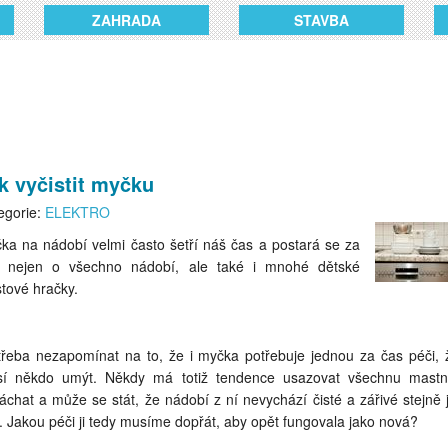
ZAHRADA
STAVBA
k vyčistit myčku
egorie:
ELEKTRO
ka na nádobí velmi často šetří náš čas a postará se za
 nejen o všechno nádobí, ale také i mnohé dětské
stové hračky.
třeba nezapomínat na to, že i myčka potřebuje jednou za čas péči, ž
í někdo umýt. Někdy má totiž tendence usazovat všechnu mastn
áchat a může se stát, že nádobí z ní nevychází čisté a zářivé stejně 
v. Jakou péči ji tedy musíme dopřát, aby opět fungovala jako nová?