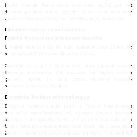
špatně detekuje. Ranná stadia larev nebo vajíčka jsou bez
důkladné prohlídky špatně zjistitelné. A tak se dokonce takto
zamořené buxusy prodávají i ve specializovaných prodejnách.
Likvidace zavíječe zimostrázového
Fyzická likvidace zavíječe zimostrázového
U malých stromků může být ruční odstranění larev účinné. Ale
pouze v případě, že se opakuje každé 2-3 dny.
Osvědčilo se že prý i ošetření keře silným proudem vody z
tlakového postřikovače. Pod napadený keř nejprve rozložte
igelitovou plachtu, na kterou vodou vyplavené housenky
odchytejte a následně zlikvidujte.
Biologická likvidace zatím nefunguje
Biologická likvidace je zatím neúčinná. Ptáci se tímto hmyzem
moc neživí (pravděpodobně kvůli vysokým úrovním toxických
alkaloidů, které produkují larvy). Jiní přirození nepřátelé zatím
fungují zatím jen v laboratorních podmínkách, ale v praxi zatím
žádných uspokojivých výsledků dosaženo nebylo. I v původní Asii