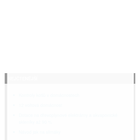
NEJČTENĚJŠÍ
Kontroly kotlů v domácnostech
12 voltová domácnost
Dotace na dřevoplynové elektrárny a akvaponické
skleníky až 90 %
Návod jak na slimáky