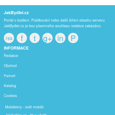
JakBydlet.cz
Portál o bydlení. Publikování nebo další šíření obsahu serveru
JakBydlet.cz je bez písemného souhlasu redakce zakázáno.
f
t
g+
in
P
rss
INFORMACE
Redakce
Obchod
Partneři
Katalog
Cookies
Mobilstory
- svět mobilů
JáUšetřím
.cz - čti a ušetři