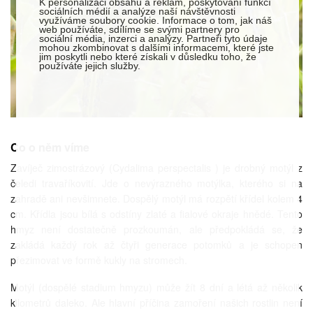
K personalizaci obsahu a reklam, poskytování funkcí
sociálních médií a analýze naší návštěvnosti
využíváme soubory cookie. Informace o tom, jak náš
web používáte, sdílíme se svými partnery pro
sociální média, inzerci a analýzy. Partneři tyto údaje
mohou zkombinovat s dalšími informacemi, které jste
jim poskytli nebo které získali v důsledku toho, že
používáte jejich služby.
Co o něm víme
Zavíječ zimostrázový (Cydalima perspectalis ) je drobný motýl z
čeledi travaříkovití. Jde o nevýrazného motýlka, kterého si na
zahradě ani nevšimnete. Dospělý motýl má rozpětí křídel kolem 4
cm. Křídla jsou bílá s odstíny zlaté a fialové okraje hnědé. Tento
hmyz není dostatečně prozkoumán, ale předpokládá se, že
zakládá každý rok až čtyři generace potomků a je schopen
přezimovat ve formě kukly na stromech.
Motýl (dospělé stadium hmyzu) může žít 8 dní a létá až několik
kilometrů daleko. Ale hlavní příčina zamoření našich rostlin není