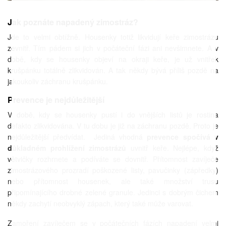
Jak poznáte napadený zimostráz?
Jde to velmi obtížně. Housenky totiž likvidují keře zimostrázu
zevnitř. Tím pádem si jich v počáteční fázi ani nevšimnete. A v
době, kdy se housenky objeví na okraji keře, je už vnitřek
krušpánku totálně zlikvidován. A tak někdy bývá příliš pozdě na
jakoukoliv záchranu krušpánku.
Prevence je nejdůležitější
V době, kdy se housenky pustí i do vnějších listů je rostina
defakto zlikvidována. V tu dobu je již na záchranu pozdě. Proto je
nejdůležitější předvídat. Jediná vhodná
p
revence spočívá v
důkladném prohlížení zimostrázů
uvnitř keře. Nejlépe, když
větvičky rozhrnete a podíváte se dovnitř. Přítomnost zavíječe
zimostrázového prozradí poškozené listy, pavučinky (zápředky)
nebo přítomnost housenek, ale také množství trusu
připomínajícího drobné zelené granule. Jedinci s dobrým čichem
někdy zachytí neobvyklý zápach, který také může varovat.
Zamoření zavíječem se v počátečních fázích napadení velmi