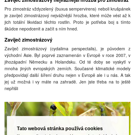
Pro zimostráz vždyzelený (buxus sempervirens) neboli krušpánek
je zavíječ zimostrázový nejvážnější hrozba, které může vést až k
jich totální likvidaci těchto rostlin. Proto je potřeba boj s tímto
škůdce nepodcenit a začít s ním hned.
Zavíječ zimostrázový
Zavíječ zimostrázový (cydalima perspectalis), je původem z
východní Asie. Byl poprvé zaznamenán v Evropě v roce 2007, v
jihozápadní Německu a Holandsku. Od té doby se vyskytl v
mnoha jiných evropských zemích. Současné klimatické modely
předpovídají další šíření druhu nejen v Evropě ale i u nás. A tak
jej už možná i vy máte na zahradě. Jen jste třeba na to ještě
nepřišli
Tato webová stránka používá cookies