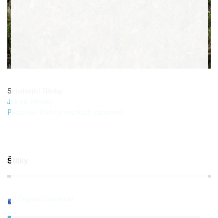
Související články:
Jak na slimáky
Pěstování Kari na vysokých záhonech
Štítky
Doporuč přátelům