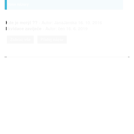
Vaše názory
Kde je motýl ??
- Autor: JanaJanska 16. 10. 2016
likvidace zavíječe
- Autor: čen 16. 6. 2019