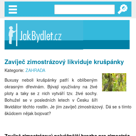
🔎
Zavíječ zimostrázový likviduje krušpánky
Kategorie:
ZAHRADA
Buxusy neboli krušpánky patří k oblíbeným
okrasným dřevinám. Bývají využívány na živé
ploty a taky se z nich vytváří tzv. živé sochy.
Bohužel se v posledních letech v Česku šíři
likvidátor těchto rostlin. Je jím zavíječ zimostrázový. Dá se s tímto
škůdcem nějak bojovat?
Zavíječ zimostrázový nejvážnější hrozba pro zimostráz