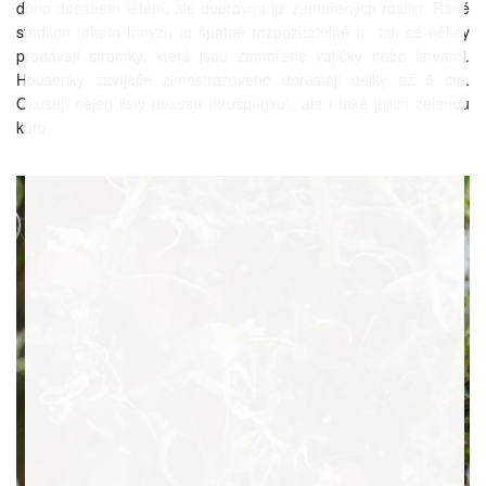
dána dosahem létání, ale dopravou již zamořených rostlin. Rané
stádium tohoto hmyzu je špatně rozpoznatelné a tak se někdy
prodávají stromky, které jsou zamořené vajíčky nebo larvami.
Housenky zavíječe zimostrázového dorůstají délky až 5 cm.
Okusují nejen listy buxusu (krušpánku), ale i také jejich zelenou
kůru.