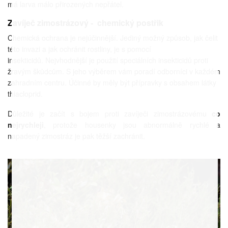
má larva málo přirozených nepřátel.
Zavíječ zimostrázový - chemický postřik
Chemická ochrana je nejúčinnější. Jediný možný způsob, jak čelit
této invazi a jak ochránit rostliny, je s pomocí
insekticidů. Nejvhodnější je použití speciálních insekticidů proti
žravým škůdcům. S jeho výběrem vám poradí odborníci v každém
zahradním centru. Účinné by měly být přípravky s obsahem látky
thiacloprid.
Důležité je začít s bojem proti zavíječi zimostrázovému
co
nejrychleji
, protože housenky jsou abnormálně rychlé a
napadený zimostráz je pak těžší zachránit.