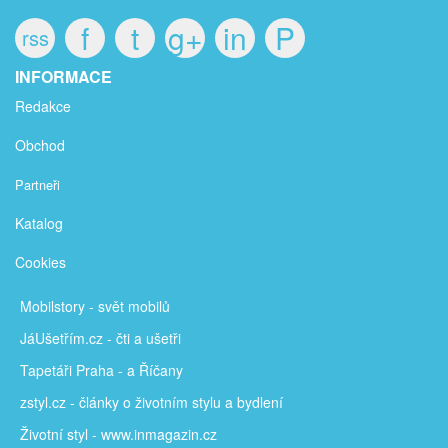
f
t
g+
in
P
rss
INFORMACE
Redakce
Obchod
Partneři
Katalog
Cookies
Mobilstory
- svět mobilů
JáUšetřím
.cz - čti a ušetři
Tapetáři Praha - a Říčany
zstyl.cz - články
o životním stylu a bydlení
Životní styl - www.inmagazin.cz