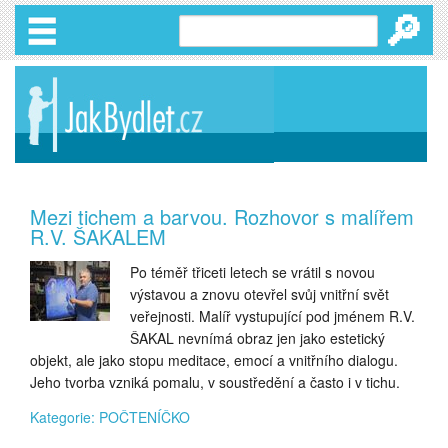
🔎
Mezi tichem a barvou. Rozhovor s malířem
R.V. ŠAKALEM
Po téměř třiceti letech se vrátil s novou
výstavou a znovu otevřel svůj vnitřní svět
veřejnosti. Malíř vystupující pod jménem R.V.
ŠAKAL nevnímá obraz jen jako estetický
objekt, ale jako stopu meditace, emocí a vnitřního dialogu.
Jeho tvorba vzniká pomalu, v soustředění a často i v tichu.
Kategorie: POČTENÍČKO