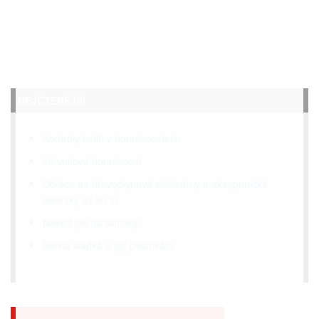
NEJČTENĚJŠÍ
Kontroly kotlů v domácnostech
12 voltová domácnost
Dotace na dřevoplynové elektrárny a akvaponické
skleníky až 90 %
Návod jak na slimáky
Stevia sladká a její pěstování