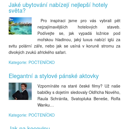
Jaké ubytování nabízejí nejlepší hotely
světa?
Pro inspiraci jsme pro vás vybrali pět
nejzajímavějších hotelových staveb.
Podívejte se, jak vypadá ložnice pod
mořskou hladinou, jaký luxus nabízí iglú za
svitu polární záře, nebo jak se usíná v koruně stromu za
divokých zvuků afrického safari.
Kategorie: POČTENÍČKO
Elegantní a stylové pánské aktovky
Vzpomínáte na staré české filmy? Už naše
babičky s dojetím sledovaly Oldřicha Nového,
Raula Schránila, Svatopluka Beneše, Rolfa
Wanku…
Kategorie: POČTENÍČKO
Jak na kocovinu.