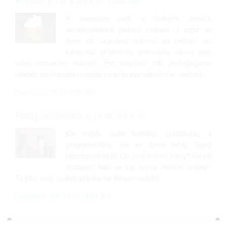
Recepty na vánoční cukroví
K vánocům patří v českých zemích
neodmyslitelně pečení cukroví. I když se
dnes dá objednat cukroví od pekařů nic
nenavodí příjemnou atmosféru vánoc jako
vůně domácího cukroví. Pro inspiraci zde zveřejňujeme
několik zajímavých receptů na přípravu vánočního cukroví.
Kategorie: POČTENÍČKO
Rady léčitelské a praktické II.
Co trápilo naše babičky, prababičky a
praprababičky. Jak se doma léčily. Teplý
nápoj proti kašli. Co proti bolení hlavy? Co při
ischiasu? Nač se dají využít višňové stopky?
To jsou rady našich předků na léčení neduhů.
Kategorie: BYDLENÍ PŘEDKŮ