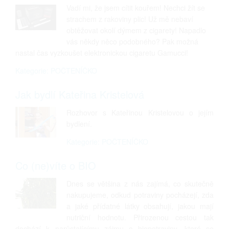
Vadí mi, že jsem cítit kouřem! Nechci žít se
strachem z rakoviny plic! Už mě nebaví
obtěžovat okolí dýmem z cigarety! Napadlo
vás někdy něco podobného? Pak možná
nastal čas vyzkoušet elektronickou cigaretu Gamucci!
Kategorie: POČTENÍČKO
Jak bydlí Kateřina Kristelová
Rozhovor s Kateřinou Kristelovou o jejím
bydlení.
Kategorie: POČTENÍČKO
Co (ne)víte o BIO
Dnes se většina z nás zajímá, co skutečně
nakupujeme, odkud potraviny pocházejí, zda
a jaké přídatné látky obsahují, jakou mají
nutriční hodnotu. Přirozenou cestou tak
dochází k narůstajícímu zájmu o biopotraviny, které se