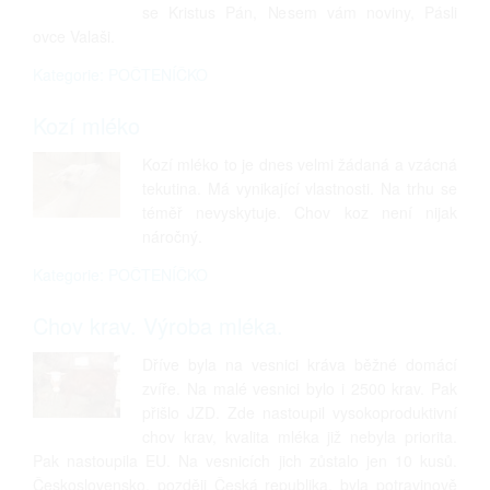
se Kristus Pán, Nesem vám noviny, Pásli
ovce Valaši.
Kategorie: POČTENÍČKO
Kozí mléko
Kozí mléko to je dnes velmi žádaná a vzácná
tekutina. Má vynikající vlastnosti. Na trhu se
téměř nevyskytuje. Chov koz není nijak
náročný.
Kategorie: POČTENÍČKO
Chov krav. Výroba mléka.
Dříve byla na vesnici kráva běžné domácí
zvíře. Na malé vesnici bylo i 2500 krav. Pak
přišlo JZD. Zde nastoupil vysokoproduktivní
chov krav, kvalita mléka již nebyla priorita.
Pak nastoupila EU. Na vesnicích jich zůstalo jen 10 kusů.
Československo, později Česká republika, byla potravinově