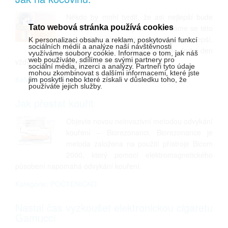
Někdo by mohl tvrdit, že asi nejlepší bude
nepít alkohol. Ale my co si rádi dáme se této
Tato webová stránka používá cookies
rady držet nebudeme i kdyby byla sebelepší.
K personalizaci obsahu a reklam, poskytování funkcí
sociálních médií a analýze naší návštěvnosti
Po vydařeném večírku s přáteli se druhý den
využíváme soubory cookie. Informace o tom, jak náš
web používáte, sdílíme se svými partnery pro
vždy snažíme něčím přeléčit kocovinu.
sociální média, inzerci a analýzy. Partneři tyto údaje
mohou zkombinovat s dalšími informacemi, které jste
Kategorie: POČTENÍČKO
jim poskytli nebo které získali v důsledku toho, že
používáte jejich služby.
Jak přestat kouřit
Objevte novou neinvazivní metodou odvykání
kouření – Biorezonanci. Biorezonance je
metoda založena na použití přístroje Bicom
2000, který pomocí elektromagnetického
působení napomáhá odvykání kouření.
Kategorie: POČTENÍČKO
Nastal čas vyzkoušet elektronickou cigaretu
Gamucci