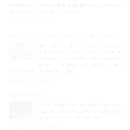
soběstačná. Po plánovaném propadu zemědělství jsme nyní
potravinově závislí na dovozu ze 30 %.
Kategorie: POČTENÍČKO
Lidé mají lepší čich, než se předpokládalo
Lidé mají vyvinutější čich, než se dosud
předpokládalo. Navíc podle výzkumů
publikovaných v posledních letech se jasně
prokázala nadvláda olfaktorické, neboli
čichové paměti nad pamětí vizuální.
Kategorie: POČTENÍČKO
Topení dřevem
Účinné využití dřeva pro stavbu i pro otop.
Naši předkové se ve správném využití dřeva
opravdu vyznali. Poučme se i my.
Kategorie: BYDLENÍ PŘEDKŮ