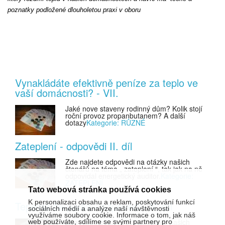
poznatky podložené dlouholetou praxi v oboru
Vynakládáte efektivně peníze za teplo ve
vaší domácnosti? - VII.
Jaké nove staveny rodinný dům? Kolik stojí
roční provoz propanbutanem? A další
dotazy
Kategorie: RŮZNÉ
Zateplení - odpovědi II. díl
Zde najdete odpovědi na otázky našich
čtenářů na téma „ zateplení “, tak jak na ně
odpovídal energetický auditor.
Kategorie:
ZATEPLENÍ
Tato webová stránka používá cookies
K personalizaci obsahu a reklam, poskytování funkcí
Tepelná čerpadla - odpovědi - V. díl
sociálních médií a analýze naší návštěvnosti
využíváme soubory cookie. Informace o tom, jak náš
Zde najdete odpovědi na otázky našich
web používáte, sdílíme se svými partnery pro