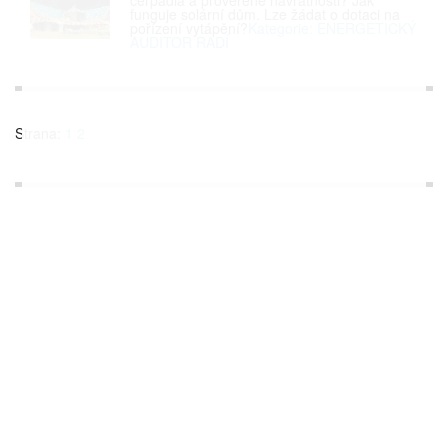
čerpadla a prověřené návratnosti? Jak
funguje solární dům. Lze žádat o dotaci na
pořízení vytápění?
Kategorie: ENERGETICKÝ
AUDITOR RADÍ
Strana:
1
2