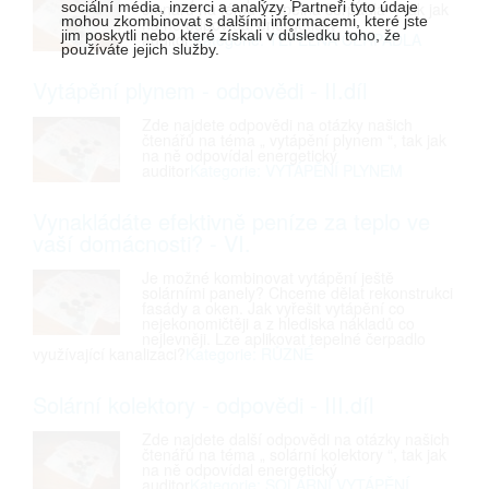
čtenářů na téma „ tepelná čerpadla “, tak jak
sociální média, inzerci a analýzy. Partneři tyto údaje
mohou zkombinovat s dalšími informacemi, které jste
na ně odpovídal energetický
jim poskytli nebo které získali v důsledku toho, že
auditor.
Kategorie: TEPELNÁ ČERPADLA
používáte jejich služby.
Vytápění plynem - odpovědi - II.díl
Zde najdete odpovědi na otázky našich
čtenářů na téma „ vytápění plynem “, tak jak
na ně odpovídal energetický
auditor
Kategorie: VYTÁPĚNÍ PLYNEM
Vynakládáte efektivně peníze za teplo ve
vaší domácnosti? - VI.
Je možné kombinovat vytápění ještě
solárními panely? Chceme dělat rekonstrukci
fasády a oken. Jak vyřešit vytápění co
nejekonomičtěji a z hlediska nákladů co
nejlevněji. Lze aplikovat tepelné čerpadlo
využívající kanalizaci?
Kategorie: RŮZNÉ
Solární kolektory - odpovědi - III.díl
Zde najdete další odpovědi na otázky našich
čtenářů na téma „ solární kolektory “, tak jak
na ně odpovídal energetický
auditor
Kategorie: SOLÁRNÍ VYTÁPĚNÍ