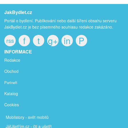
JakBydlet.cz
Portál o bydlení. Publikování nebo další šíření obsahu serveru
JakBydlet.cz je bez písemného souhlasu redakce zakázáno.
f
t
g+
in
P
rss
INFORMACE
Redakce
Obchod
Partneři
Katalog
Cookies
Mobilstory
- svět mobilů
JáUšetřím
.cz - čti a ušetři