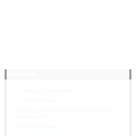
NEJČTENĚJŠÍ
Kontroly kotlů v domácnostech
12 voltová domácnost
Dotace na dřevoplynové elektrárny a akvaponické
skleníky až 90 %
Návod jak na slimáky