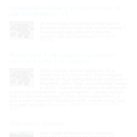
Vynakládáte efektivně peníze za teplo ve
vaší domácnosti? - IV.
Je ekonomicky výhodnější pořídit tepelné
čerpadlo vzduch-voda nebo solární panely ?
Tepelná čerpadla poháněná zemním
plynem? Jak topit kanalizací?
Kategorie:
RŮZNÉ
Ropná krize ? Jak reagovat na zdražení
benzínu a nafty ? III. - dotazy
Těžba ropy je nižší než poptávka. To je
ideální stav pro zdražování. Psychologická
hranice 30 Kč je překonána kvůli událostem v
Mexickém zálivu. Další psychologická hranice
je 35 Kč. I tuto je možné překonat oblíbeným
podzimním argumentem, ropných kartelů – zásoby topných
olejů v USA před nastávající zimou nejsou dostatečné. Je
zelená nafta řešenním? Na článek přišlo nekolik dotazů tady
jsou další odpovědi.
Kategorie: ENERGETICKÝ AUDITOR
RADÍ
Alternativní vytápění
Jsou nějaké příklady použití tepelného