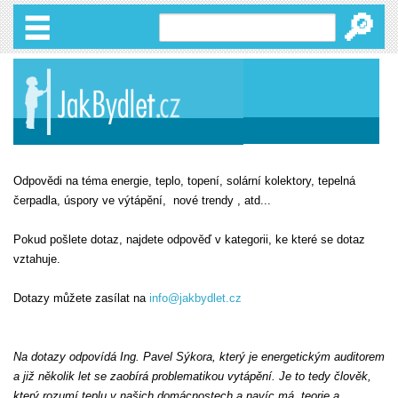
🔎
Odpovědi na téma energie, teplo, topení, solární kolektory, tepelná
čerpadla, úspory ve výtápění, nové trendy , atd...
Pokud pošlete dotaz, najdete odpověď v kategorii, ke které se dotaz
vztahuje.
Dotazy můžete zasílat na
info@jakbydlet.cz
Na dotazy odpovídá Ing. Pavel Sýkora, který je energetickým auditorem
a již několik let se zaobírá problematikou vytápění. Je to tedy člověk,
který rozumí teplu v našich domácnostech a navíc má teorie a