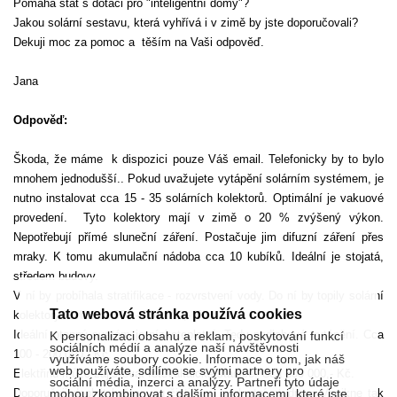
Pomáhá stát s dotaci pro "inteligentní domy"?
Jakou solární sestavu, která vyhřívá i v zimě by jste doporučovali?
Dekuji moc za pomoc a
těším na Vaši odpověď.
Jana
Odpověď:
Škoda, že máme
k dispozici pouze Váš email. Telefonicky by to bylo
mnohem jednodušší.. Pokud uvažujete vytápění solárním systémem, je
nutno instalovat cca 15 - 35 solárních kolektorů. Optimální je vakuové
provedení.
Tyto kolektory mají v zimě o 20 % zvýšený výkon.
Nepotřebují přímé sluneční záření. Postačuje jim difuzní záření přes
mraky. K tomu akumulační nádoba cca 10 kubíků. Ideální je stojatá,
středem budovy.
V ní by probíhala stratifikace - rozvrstvení vody. Do ní by topily solární
Tato webová stránka používá cookies
kolektory i krb.
Cca 500 - 750 000,- Kč.
Ideální otopný systém je nízkoteplotní. Tedy podlahové vytápění. Cca
K personalizaci obsahu a reklam, poskytování funkcí
sociálních médií a analýze naší návštěvnosti
100 - 200 000,- Kč.
využíváme soubory cookie. Informace o tom, jak náš
web používáte, sdílíme se svými partnery pro
Elektřinu může zajišťovat fotovaltaická stanice. Cca 800 000,- Kč.
sociální média, inzerci a analýzy. Partneři tyto údaje
mohou zkombinovat s dalšími informacemi, které jste
Doporučuji doplnit kořenovou čističkou a vlastní studnou. Vznikne tak