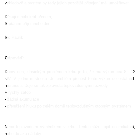
výhledově a systém by tedy jejich pozdější připojení měl umožňovat.
Děkuji mnohokrát předem,
S přáním příjemného dne
Ivo Paulík
Odpověď:
Dobrý den, klasickým problémem krbu je to, že má výkon cca 8 - 12
kW. V jedné místnosti. Je problém přenést tento výkon do ostatních
místností. Děje se tak zpravidla teplovzdušnými rozvody.
+ rychlý zátop
- žádná akumulace
- přenášení hluku po celém domě teplovzdušným otopným systémem
Nebo teplovodním výměníkem v krbu. Tento může topit do radiátorů,
nebo do aku nádoby.