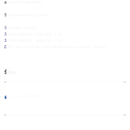
akumulační elektřinou.
S pozdravem Ing. Sýkora
Související články:
Solární kolektory - odpovědi - I.díl
Solární kolektory - odpovědi - II.díl
Další cenový šok pro české domácnosti na obzoru - ekodaň
Štítky
Doporuč přátelům