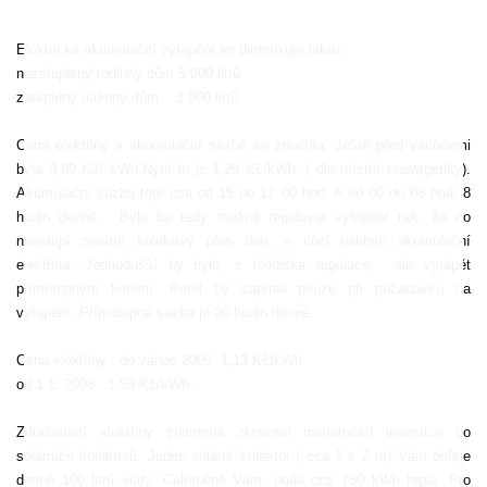
Elektrické akumulační vytápění se dimenzuje takto :
nezateplený rodinný dům 5 000 litrů
zateplený rodinný dům
3 000 litrů.
Cena elektřiny v akumulační sazbě se zdražila. Ještě před vánocemi
byla 0,89 Kč/ kWh.Nyní to je 1,28 Kč/kWh. ( dle místní enewrgetiky).
Akumulační sazba topí cca od 15 do 17 00 hod. A od 00 do 06 hod. 8
hodin denně.
Bylo by tedy možné regulovat vytápění tak, že co
nenatopí solární kolektory přes den, v noci nahřeje akumulační
elektřina. Jednodušší by bylo, z hlediska regulace,
ale vytápět
přímotopným kotlem. Kotel by zapínal pouze při požadavku na
vytápění. Přímotopná sazba je 20 hodin denně.
Cena elektřiny : do vánoc 2005
1,13 Kč/kWh
od 1.1. 2006
1,59 Kč/kWh .
Zdražování elektřiny znamená zkrácení návratnosti investice do
solárních kolektorů. Jeden solární kolektor ( cca 1 x 2 m) Vám ohřeje
denně 100 litrů vody. Celoročně Vám, dodá cca 750 kWh tepla. Pro