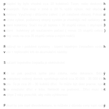
přitápění by bylo vhodné cca 10 kolektorů Tixon, nebo deskových
vakuových. Tyto mají v zimě o 20 % vyšší výkon, než obyčejné
kolektory. Využívají i difůzního záření. ( při zatažené obloze). Pokud si
můžete vybrat, podlahový otopný systém je vhodnější než radiátory pro
solární kolektory. Stačí mu již teplota + 30 stupňů celsia. I obyčejné 3
solární
kolektory při současném počasí ( minus 15 stupňů celsia )
ohřejí vodu na cca 35 stupňů celsia u mých rodičů.
Realizují se i podobné systémy : topení tepelným čerpadlem vzduch
voda + teplovodní krb do akumulační nádoby.
Součástí tepelného čerpadla je elektrokotel.
Krb se pak používá spíše jako záloha, nebo dekorace. Běžný
nezateplený rodinný domek spotřebuje ročně cca 30 000 - 35 000 kWh
tepla. To je cca 20 - 30 kubíků dříví. To může být dost pracné, spálit
toto množství dříví v krbu. Nehledě na prašnost,...Dříví musí být
nejlépe 2 roky proschlé, aby mělo výhřevnost.
Pokud by jste topil dřevobriketami, to můžete z důvodu ceny topit raději