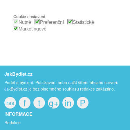
Cookie nastavení:
Nutné
Preferenční
Statistické
Marketingové
JakBydlet.cz
Portál o bydlení. Publikování nebo další šíření obsahu serveru
JakBydlet.cz je bez písemného souhlasu redakce zakázáno.
f
t
g+
in
P
rss
INFORMACE
Redakce