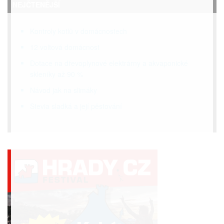
NEJČTENĚJŠÍ
Kontroly kotlů v domácnostech
12 voltová domácnost
Dotace na dřevoplynové elektrárny a akvaponické
skleníky až 90 %
Návod jak na slimáky
Stevia sladká a její pěstování