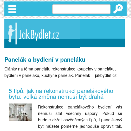
🔎
Panelák a bydlení v paneláku
Články na téma panelák, rekonstrukce koupelny v paneláku,
bydlení v paneláku, kuchyně panelák. Panelák - jakbydlet.cz
5 tipů, jak na rekonstrukci panelákového
bytu: velká změna nemusí být drahá
Rekonstrukce panelákového bydlení vás
nemusí stát všechny úspory. Pokud se
budete držet osvědčených tipů, i panelákový
byt můžete poměrně jednoduše opravit tak,