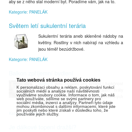
aby se z něho stal moderní byt. Poradíme vám, jak na to.
Kategorie: PANELÁK
Světem letí sukulentní terária
Sukulentní terária aneb skleněné nádoby na
květiny. Rostliny v nich nabírají na vzhledu a
jsou téměř bezúdržbové.
Kategorie: PANELÁK
Balkon zpříjemní bydlení
Tato webová stránka používá cookies
Balkony
jsou zásadní pro vzhled i funkčnost
K personalizaci obsahu a reklam, poskytování funkcí
každé budovy. V minulosti často hrály
sociálních médií a analýze naší návštěvnosti
využíváme soubory cookie. Informace o tom, jak náš
významnou roli při různých významných
web používáte, sdílíme se svými partnery pro
událostech.
sociální média, inzerci a analýzy. Partneři tyto údaje
mohou zkombinovat s dalšími informacemi, které jste
jim poskytli nebo které získali v důsledku toho, že
Kategorie: PANELÁK
používáte jejich služby.
Je dálkové topení dražší?