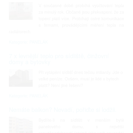
V současné době probíhá vyúčtování tepla
za minulý rok. Občané jsou překvapeni, že za
topení platí více. Probíhají ostré komunikace
s firmami, provádějícími měření tepla na
radiátorech.
Kategorie: PANELÁK
7 x levnější teplo pro sídliště, činžovní
domy a bytovky
Při vytápění sídlišť dnes tečou miliardy. Jde o
velké peníze. Ovšem, musí je lidé v bytech
platit? Není jiné řešení?
Kategorie: PANELÁK
Nemáte balkon? Nevadí, pořiďte si lodžii.
Bydlíte-li na sídlišti v menším bytě
panelového domu, s největší