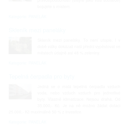
pravděpodobností (stejně jako vaši sousedé)
bojujete s místem.
Kategorie: PANELÁK
Skleník mezi paneláky
Skleník mezi paneláky. To není utopie. I v
době války dokázali naši předci vypěstovat ve
městech údajně asi 48 % zeleniny.
Kategorie: PANELÁK
Tepelná čerpadla pro byty
Jedná se o malá tepelná čerpadla vzduch
voda, nebo vzduch vzduch pro jednotlivé
byty. Vlastně klimatizace. Nejsou drahá. Od
35.000,- Kč. Je na ně možno žádat dotaci
25.000,- Kč maximálně 50 % z investice.
Kategorie: PANELÁK