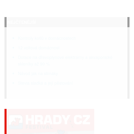
NEJČTENĚJŠÍ
Kontroly kotlů v domácnostech
12 voltová domácnost
Dotace na dřevoplynové elektrárny a akvaponické
skleníky až 90 %
Návod jak na slimáky
Stevia sladká a její pěstování