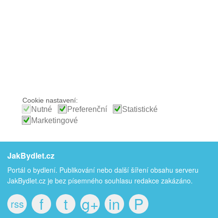
Cookie nastavení:
Nutné
Preferenční
Statistické
Marketingové
JakBydlet.cz
Portál o bydlení. Publikování nebo další šíření obsahu serveru
JakBydlet.cz je bez písemného souhlasu redakce zakázáno.
f
t
g+
in
P
rss