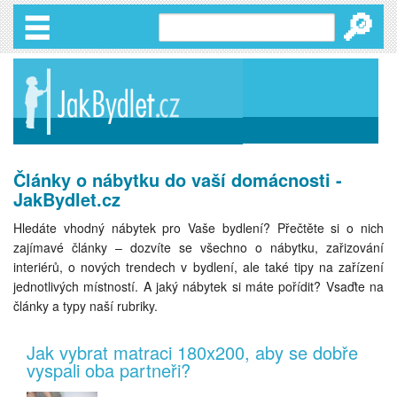
🔎
Články o nábytku do vaší domácnosti -
JakBydlet.cz
Hledáte vhodný nábytek pro Vaše bydlení? Přečtěte si o nich
zajímavé články – dozvíte se všechno o nábytku, zařizování
interiérů, o nových trendech v bydlení, ale také tipy na zařízení
jednotlivých místností.
A jaký nábytek si máte pořídit? Vsaďte na
články a typy naší rubriky.
Jak vybrat matraci 180x200, aby se dobře
vyspali oba partneři?