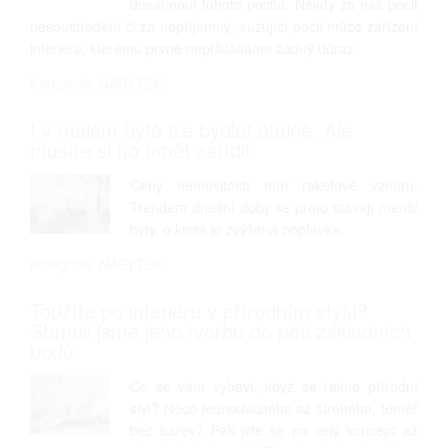
dosáhnout tohoto pocitu. Někdy za náš pocit
nesoustředění či za nepříjemný, sužující pocit může zařízení
interiéru, kterému prvně nepřikládáme žádný důraz.
Kategorie: NÁBYTEK
I v malém bytě lze bydlet útulně. Ale
musíte si ho umět zařídit
Ceny nemovitostí míří raketově vzhůru.
Trendem dnešní doby se proto stávají menší
byty, o které je zvýšená poptávka.
Kategorie: NÁBYTEK
Toužíte po interiéru v přírodním stylu?
Shrnuli jsme jeho tvorbu do pěti základních
bodů
Co se vám vybaví, když se řekne přírodní
styl? Něco jednoduchého až strohého, téměř
bez barev? Pak jste se na celý koncept až