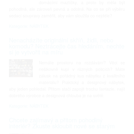
domácími mazlíčky, a proto by měla být
pohodlná, ale zároveň pevná a odolná. Na co se při výběru
sedací soupravy zaměřit, aby vám sloužila co nejdéle?
Kategorie: NÁBYTEK
Nenacházíte originální skříň, židli, nebo
komodu? Neztrácejte čas hledáním, nechte
si je vytvořit na míru
Nemáte prostoru na rozdávání? Věci se
nešikovně kupí v různých policích? Máte
zálusk na pořádný kus nábytku z kvalitního
materiálu? Praktický a designový nábytek,
aby jeden pohledal. Přitom stačí zapojit trochu fantazie, najít
dobrého výrobce a designová chlouba je na světě.
Kategorie: NÁBYTEK
Chcete zajímavý a přitom pohodlný
interiér? Zkuste skloubit nové se starým