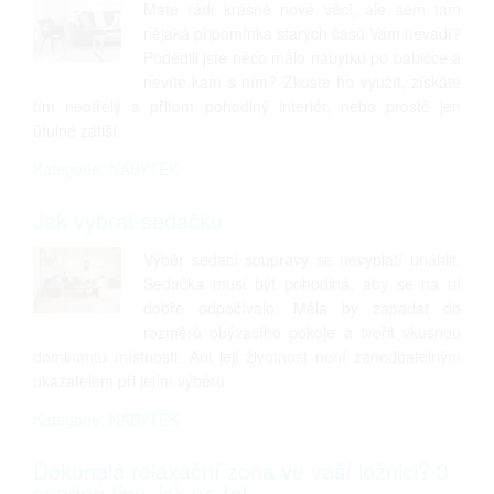
Máte rádi krásné nové věci, ale sem tam
nějaká připomínka starých časů Vám nevadí?
Podědili jste něco málo nábytku po babičce a
nevíte kam s ním? Zkuste ho využít, získáte
tím neotřelý a přitom pohodlný interiér, nebo prostě jen
útulné zátiší.
Kategorie: NÁBYTEK
Jak vybrat sedačku
Výběr sedací soupravy se nevyplatí unáhlit.
Sedačka musí být pohodlná, aby se na ní
dobře odpočívalo. Měla by zapadat do
rozměrů obývacího pokoje a tvořit vkusnou
dominantu místnosti. Ani její životnost není zanedbatelným
ukazatelem při jejím výběru.
Kategorie: NÁBYTEK
Dokonalá relaxační zóna ve vaší ložnici? 3
snadné tipy, jak na to!