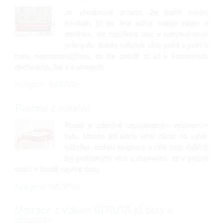
Je všeobecně známo, že italští módní
návrháři již po léta určují trendy nejen v
oblékání, ale například také v nábytkářském
průmyslu. Italský nábytek vždy patřil a patří k
tomu nejmodernějšímu, co lze pořídit ať už v kamenných
obchodech, tak v e-shopech.
Kategorie: NÁBYTEK
Postele z masivu
Postel je zdánlivě nepodstatným vybavením
bytu. Mnoho lidí klade větší důraz na výběr
nábytku, sedací soupravy a celé řady dalších
byť potřebných věcí a zapomíná, že v posteli
stráví v životě nejvíce času.
Kategorie: NÁBYTEK
Matrace z vláken STRUTA již brzy k
dispozici