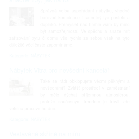
Správná volba uspořádání nábytku, vhodné
barevné kombinace i samotný typ postele a
doplňků. Přemýšlet nad tímhle vším by mělo
být samozřejmostí. Ve spěchu a snaze mít
zařizování bytu či domu vše rychle za sebou však na tyto
důležité věci často zapomínáme.
Kategorie: NÁBYTEK
Nábytek Vitra pro nevšední kancelář
Také se rádi obklopujete věcmi pěknými a
nevšedními? Zvlášť prostředí v zaměstnání
by mělo dýchat příjemnou atmosférou,
protože současným trendem je trávit zde
většinu pracovního dne.
Kategorie: NÁBYTEK
Vestavěné skříně na míru