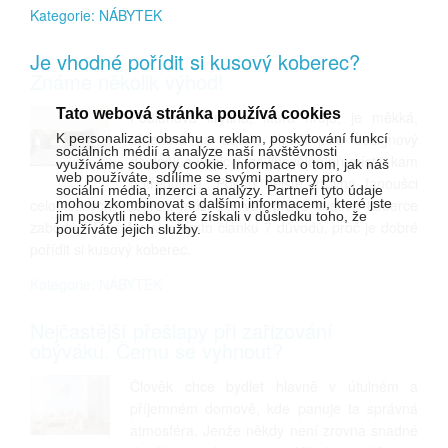
Kategorie: NÁBYTEK
Je vhodné pořídit si kusový koberec?
Známe několik výhod!
Tato webová stránka používá cookies
Podlahová krytina, která hřeje, je měkká,
příjemná na dotek, slouží jako designový
K personalizaci obsahu a reklam, poskytování funkcí
sociálních médií a analýze naší návštěvnosti
doplněk a navíc jí lze libovolně přemístit, kam
využíváme soubory cookie. Informace o tom, jak náš
web používáte, sdílíme se svými partnery pro
potřebujete. Pokud nejste zrovna fanoušci
sociální média, inzerci a analýzy. Partneři tyto údaje
celoplošných koberců, možná u vás právě kusové koberce
mohou zkombinovat s dalšími informacemi, které jste
jim poskytli nebo které získali v důsledku toho, že
zabodují! Přečtěte si v tomto článku 7 důvodů, proč je dobré
používáte jejich služby.
pořídit si kusový koberec.
Kategorie: NÁBYTEK
Nejčastější přešlapy při zařizování
obýváku. Čemu se vyhnout?
Člověk chce bydlet hlavně v útulném a
příjemném domově, kde panuje ta správná
atmosféra. Jenže někdy není zrovna snadné