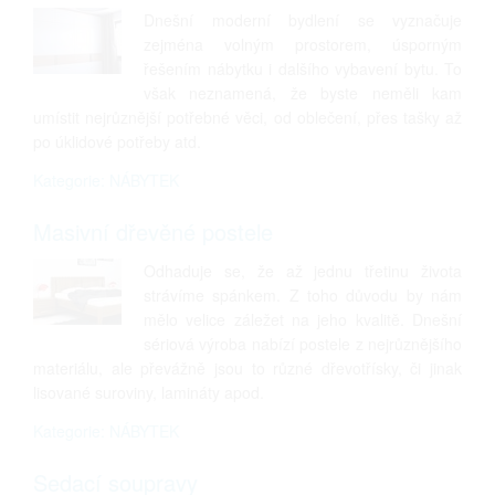
Dnešní moderní bydlení se vyznačuje
zejména volným prostorem, úsporným
řešením nábytku i dalšího vybavení bytu. To
však neznamená, že byste neměli kam
umístit nejrůznější potřebné věci, od oblečení, přes tašky až
po úklidové potřeby atd.
Kategorie: NÁBYTEK
Masivní dřevěné postele
Odhaduje se, že až jednu třetinu života
strávíme spánkem. Z toho důvodu by nám
mělo velice záležet na jeho kvalitě. Dnešní
sériová výroba nabízí postele z nejrůznějšího
materiálu, ale převážně jsou to různé dřevotřísky, či jinak
lisované suroviny, lamináty apod.
Kategorie: NÁBYTEK
Sedací soupravy