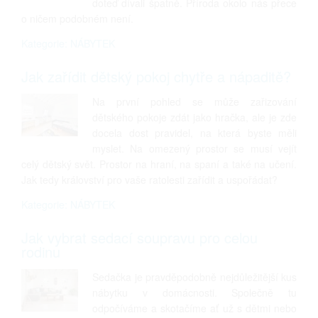
doteď dívali špatně. Příroda okolo nás přece
o ničem podobném není.
Kategorie: NÁBYTEK
Jak zařídit dětský pokoj chytře a nápaditě?
Na první pohled se může zařizování
dětského pokoje zdát jako hračka, ale je zde
docela dost pravidel, na která byste měli
myslet. Na omezený prostor se musí vejít
celý dětský svět. Prostor na hraní, na spaní a také na učení.
Jak tedy království pro vaše ratolesti zařídit a uspořádat?
Kategorie: NÁBYTEK
Jak vybrat sedací soupravu pro celou
rodinu
Sedačka je pravděpodobně nejdůležitější kus
nábytku v domácnosti. Společně tu
odpočíváme a skotačíme ať už s dětmi nebo