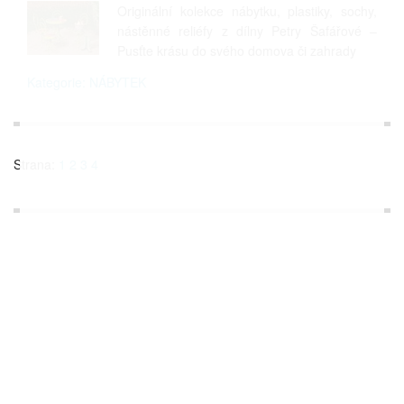
Originální kolekce nábytku, plastiky, sochy,
nástěnné reliéfy z dílny Petry Šafářové –
Pusťte krásu do svého domova či zahrady
Kategorie: NÁBYTEK
Strana:
1
2
3
4