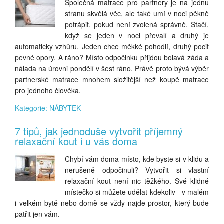
Společná matrace pro partnery je na jednu
stranu skvělá věc, ale také umí v noci pěkně
potrápit, pokud není zvolená správně. Stačí,
když se jeden v noci převalí a druhý je
automaticky vzhůru. Jeden chce měkké pohodlí, druhý pocit
pevné opory. A ráno? Místo odpočinku přijdou bolavá záda a
nálada na úrovni pondělí v šest ráno. Právě proto bývá výběr
partnerské matrace mnohem složitější než koupě matrace
pro jednoho člověka.
Kategorie: NÁBYTEK
7 tipů, jak jednoduše vytvořit příjemný
relaxační kout i u vás doma
Chybí vám doma místo, kde byste si v klidu a
nerušeně odpočinuli? Vytvořit si vlastní
relaxační kout není nic těžkého. Své klidné
místečko si můžete udělat kdekoliv - v malém
i velkém bytě nebo domě se vždy najde prostor, který bude
patřit jen vám.