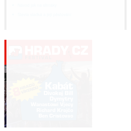
Návod jak na slimáky
Stevia sladká a její pěstování