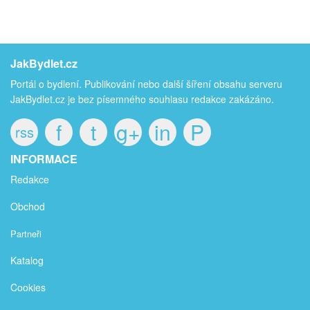
JakBydlet.cz
Portál o bydlení. Publikování nebo další šíření obsahu serveru
JakBydlet.cz je bez písemného souhlasu redakce zakázáno.
f
t
g+
in
P
rss
INFORMACE
Redakce
Obchod
Partneři
Katalog
Cookies