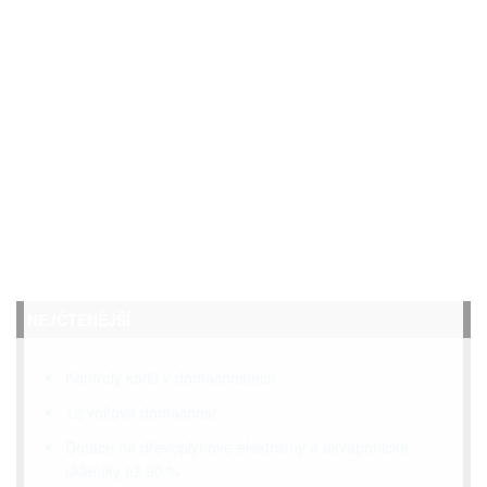
NEJČTENĚJŠÍ
Kontroly kotlů v domácnostech
12 voltová domácnost
Dotace na dřevoplynové elektrárny a akvaponické
skleníky až 90 %