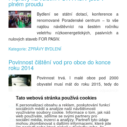
plném proudu
Bydlení se státní dotací, konference a
renomované Poradenské centrum – to vše
najdou návštěvníci na šestém ročníku
veletrhu nízkoenergetických, pasivních a
nulových staveb FOR PASIV.
Kategorie: ZPRÁVY BYDLENÍ
Povinnost čištění vod pro obce do konce
roku 2014
Povinnost trvá. I malé obce pod 2000
obyvatel musí mát do roku 2015, tedy do
konce roku 2014 vyřešeno čištění odpadních
vod. Pak již nastupují sankce.
Tato webová stránka používá cookies
K personalizaci obsahu a reklam, poskytování funkcí
Kategorie: ZPRÁVY BYDLENÍ
sociálních médií a analýze naší návštěvnosti
využíváme soubory cookie. Informace o tom, jak náš
web používáte, sdílíme se svými partnery pro
Zadaranabytek.cz – nádherná zahrada
sociální média, inzerci a analýzy. Partneři tyto údaje
mohou zkombinovat s dalšími informacemi, které jste
snadno a rychle
jim poskytli nebo které získali v důsledku toho, že