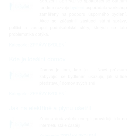
Sdružení CERPAD ve spolupráci se Státním
fondem rozvoje
bydlení
uspořádalo workshop
zaměřený na podporu úsporného bydlení.
Akce se zúčastnili zástupci státní správy,
politici a zástupci podnikatelské sféry, kterých se tato
problematika dotýká.
Kategorie: ZPRÁVY BYDLENÍ
Kde je ideální domov
Domov je tam, kde je ... Nový průzkum
zabývající se bydlením ukazuje, jak si lidé
představují domov svých snů
Kategorie: ZPRÁVY BYDLENÍ
Jak na elektřině a plynu ušetřit
Změnu dodavatele energií provádějí lidé na
internetu stále častěji
Kategorie: ZPRÁVY BYDLENÍ