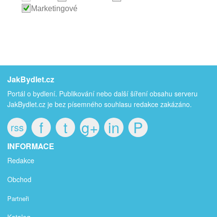
Marketingové
JakBydlet.cz
Portál o bydlení. Publikování nebo další šíření obsahu serveru
JakBydlet.cz je bez písemného souhlasu redakce zakázáno.
f
t
g+
in
P
rss
INFORMACE
Redakce
Obchod
Partneři