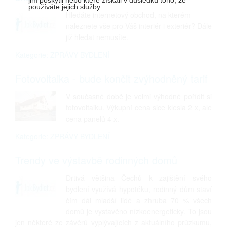
používáte jejich služby.
Hledáte internetový obchod, na kterém
naleznete vše pro Váš interiér i exteriér? Dále
již hledat nemusíte.
Kategorie: ZPRÁVY BYDLENÍ
Fotovoltaika - bude končit zvýhodněný tarif
V současné době je velmi výhodné pořídit si
fotovoltaiku. Výkupní cena sice klesla 2 x, ale
cena panelů 4 x.
Kategorie: ZPRÁVY BYDLENÍ
Trendy ve výstavbě rodinných domů
Drtivá většina Čechů k zajištění svého
bydlení využívá hypotéku, rodinný dům staví
čím dál mladší lidé a zhruba 70 % všech
domů je vystavěno nízkoenergeticky. To jsou
jen některé ze závěrů vyplývajících z aktuálního průzkumu,