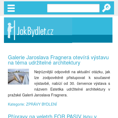
🔎
Galerie Jaroslava Fragnera otevírá výstavu
na téma udržitelné architektury
Nejrůznější odpovědi na aktuální otázku, jak
lze zodpovědně přistupovat k současné
výstavbě, nabízí od 30. července výstava s
názvem Estetika udržitelné architektury v
pražské Galerii Jaroslava Fragnera.
Kategorie: ZPRÁVY BYDLENÍ
Přípravy na veletrh FOR PASIV jsou v