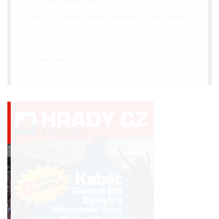
12 voltová domácnost
Dotace na dřevoplynové elektrárny a akvaponické
skleníky až 90 %
Návod jak na slimáky
Stevia sladká a její pěstování