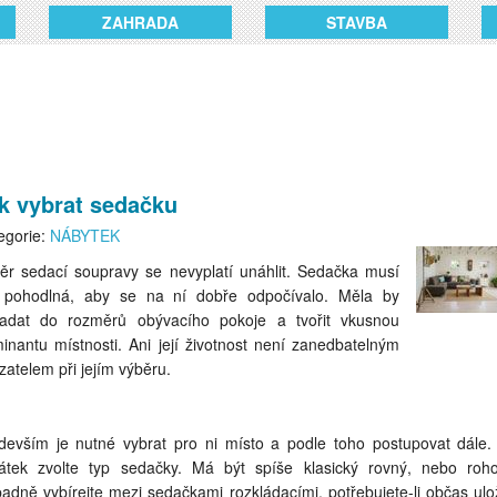
ZAHRADA
STAVBA
k vybrat sedačku
egorie:
NÁBYTEK
ěr sedací soupravy se nevyplatí unáhlit. Sedačka musí
 pohodlná, aby se na ní dobře odpočívalo. Měla by
adat do rozměrů obývacího pokoje a tvořit vkusnou
inantu místnosti. Ani její životnost není zanedbatelným
zatelem při jejím výběru.
devším je nutné vybrat pro ni místo a podle toho postupovat dále.
átek zvolte typ sedačky. Má být spíše klasický rovný, nebo roh
padně vybírejte mezi sedačkami rozkládacími, potřebujete-li občas ulož