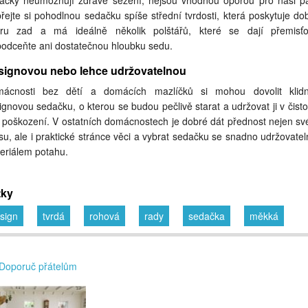
ačky neumožňují zdravé sezení, nejsou vhodnou oporou pro naši pá
řejte si pohodlnou sedačku spíše střední tvrdosti, která poskytuje do
ru zad a má ideálně několik polštářů, které se dají přemisťo
odceňte ani dostatečnou hloubku sedu.
signovou nebo lehce udržovatelnou
ácnosti bez dětí a domácích mazlíčků si mohou dovolit klid
ignovou sedačku, o kterou se budou pečlivě starat a udržovat ji v čisto
 poškození. V ostatních domácnostech je dobré dát přednost nejen s
su, ale i praktické stránce věci a vybrat sedačku se snadno udržovate
eriálem potahu.
tky
sign
tvrdá
rohová
rady
sedačka
měkká
Doporuč přátelům