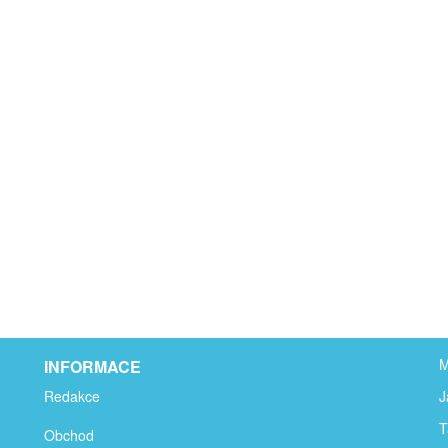
M
INFORMACE
Redakce
J
T
Obchod