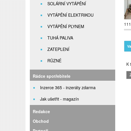
SOLÁRNÍ VYTÁPĚNÍ
VYTÁPĚNÍ ELEKTRIKOU
111
VYTÁPĚNÍ PLYNEM
TUHÁ PALIVA
Va
ZATEPLENÍ
RŮZNÉ
K t
Rádce spotřebitele
Inzerce 365 - inzeráty zdarma
Jak ušetřit - magazín
Redakce
Obchod
Partneři