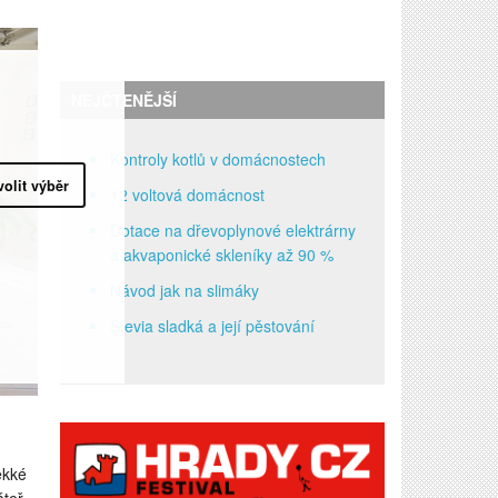
NEJČTENĚJŠÍ
Kontroly kotlů v domácnostech
volit výběr
12 voltová domácnost
Dotace na dřevoplynové elektrárny
a akvaponické skleníky až 90 %
Návod jak na slimáky
Stevia sladká a její pěstování
ěkké