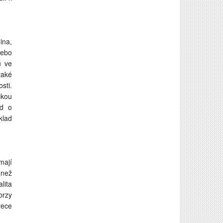
ina,
nebo
u ve
také
sti.
ckou
ed o
klad
mají
 než
lita
brzy
řece