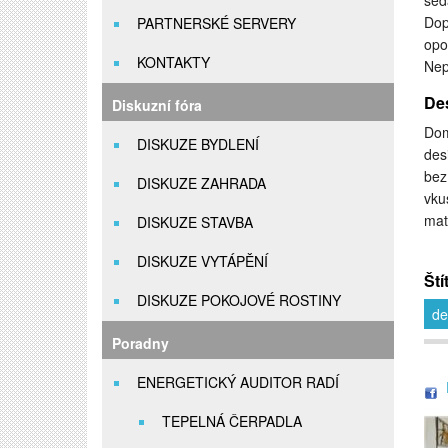
sed
Dop
PARTNERSKÉ SERVERY
opo
KONTAKTY
Nep
De
Diskuzní fóra
Dom
DISKUZE BYDLENÍ
des
bez
DISKUZE ZAHRADA
vku
mat
DISKUZE STAVBA
DISKUZE VYTÁPĚNÍ
Ští
DISKUZE POKOJOVÉ ROSTINY
de
Poradny
ENERGETICKÝ AUDITOR RADÍ
TEPELNÁ ČERPADLA