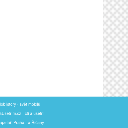
obilstory
- svět mobilů
áUšetřím
.cz - čti a ušetři
apetáři Praha - a Říčany