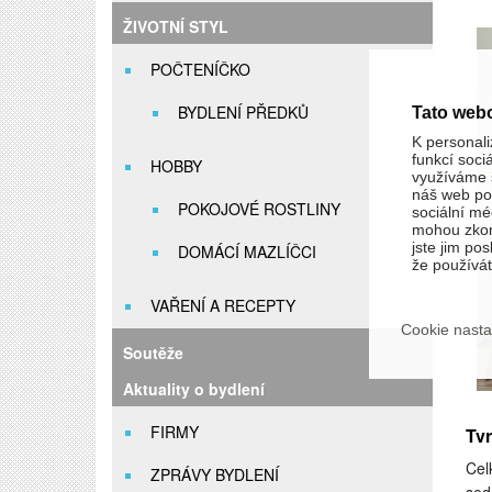
ŽIVOTNÍ STYL
POČTENÍČKO
BYDLENÍ PŘEDKŮ
Tato web
K personali
funkcí soci
HOBBY
využíváme s
náš web pou
POKOJOVÉ ROSTLINY
sociální méd
mohou zkom
jste jim pos
DOMÁCÍ MAZLÍČCI
že používáte
VAŘENÍ A RECEPTY
Cookie nasta
Soutěže
Aktuality o bydlení
FIRMY
Tv
Cel
ZPRÁVY BYDLENÍ