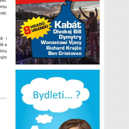
teř.
brou
vat.
ně i
tě a
vému
lným