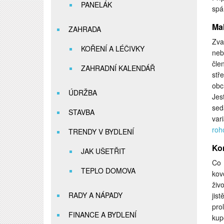
PANELÁK
spá
Ma
ZAHRADA
Zva
KOŘENÍ A LÉČIVKY
neb
čle
ZAHRADNÍ KALENDÁŘ
stř
obc
ÚDRŽBA
Jes
sed
STAVBA
var
roh
TRENDY V BYDLENÍ
Ko
JAK UŠETŘIT
Co 
TEPLO DOMOVA
kov
živ
RADY A NÁPADY
jis
pro
FINANCE A BYDLENÍ
kup