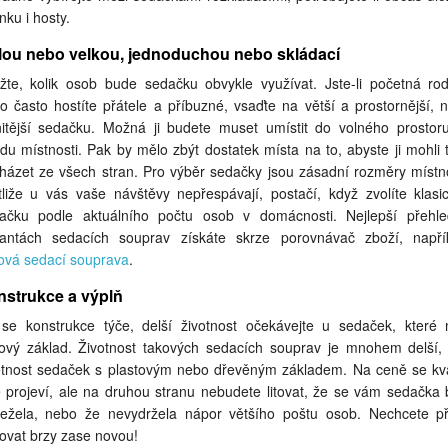
nku i hosty.
lou nebo velkou, jednoduchou nebo skládací
žte, kolik osob bude sedačku obvykle využívat. Jste-li početná rod
o často hostíte přátele a příbuzné, vsaďte na větší a prostornější, 
nitější sedačku. Možná ji budete muset umístit do volného prostor
edu místnosti. Pak by mělo zbýt dostatek místa na to, abyste ji mohli 
házet ze všech stran. Pro výběr sedačky jsou zásadní rozměry místno
tliže u vás vaše návštěvy nepřespávají, postačí, když zvolíte klasi
ačku podle aktuálního počtu osob v domácnosti. Nejlepší přehl
iantách sedacích souprav získáte skrze porovnávač zboží, napří
ová sedací souprava
.
nstrukce a výplň
se konstrukce týče, delší životnost očekávejte u sedaček, které 
ový základ. Životnost takových sedacích souprav je mnohem delší,
otnost sedaček s plastovým nebo dřevěným základem. Na ceně se kva
tě projeví, ale na druhou stranu nebudete litovat, že se vám sedačka 
ležela, nebo že nevydržela nápor většího poštu osob. Nechcete p
ovat brzy zase novou!