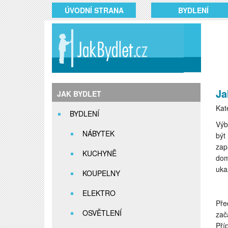
ÚVODNÍ STRANA
BYDLENÍ
Ja
JAK BYDLET
Kat
BYDLENÍ
Výb
NÁBYTEK
být
zap
KUCHYNĚ
dom
uka
KOUPELNY
ELEKTRO
Pře
OSVĚTLENÍ
zač
Pří