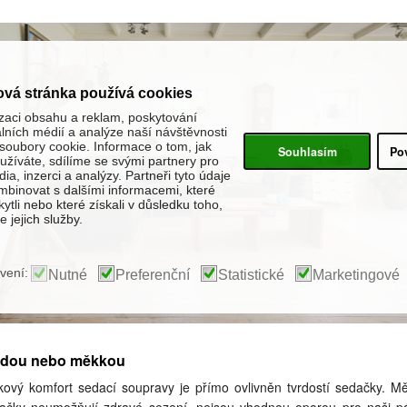
ová stránka používá cookies
zaci obsahu a reklam, poskytování
álních médií a analýze naší návštěvnosti
oubory cookie. Informace o tom, jak
Souhlasím
Po
žíváte, sdílíme se svými partnery pro
ia, inzerci a analýzy. Partneři tyto údaje
binovat s dalšími informacemi, které
kytli nebo které získali v důsledku toho,
 jejich služby.
vení:
Nutné
Preferenční
Statistické
Marketingové
rdou nebo měkkou
kový komfort sedací soupravy je přímo ovlivněn tvrdostí sedačky. M