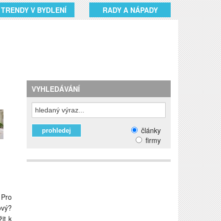
TRENDY V BYDLENÍ
RADY A NÁPADY
VYHLEDÁVÁNÍ
články
firmy
 Pro
ový?
it k