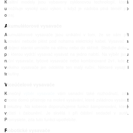
Kvalitní modely jsou vybaveny cyklonovou technologií, která
umožňuje vysoký sací výkon, i když je nádoba plná téměř po
okraj.
Akumulátorové vysavače
Akumulátorové vysavače jsou unikátní v tom, že se vám při
luxování nebude plést pod nohama elektrický kabel. Vysavač a
dobíjecí stanici umístíte na stěnu nebo do skříně. Sledujte dobu,
po kterou vydrží vysavač vysávat na jedno nabití. Na výběr jsou
ruční vysavače, tyčové vysavače nebo kombinované 2v1, kde z
velkého vysavače jen oddělíte ten malý ruční. Některé vysají i
tekutiny.
Víceúčelové vysavače
Konečný
výběr vysavače
vám usnadní také rozhodnutí, zda
chcete domů přístroje na mokré vysávání, které zvládnou vysávat
i tekutiny. Na koberce doporučujeme funkci šamponování, které
vyčistí i čalounění. Je skvělá i při čištění sedadel v autě.
Promyslete, zda tuto funkci upotřebíte.
Robotické vysavače