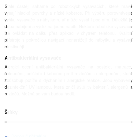
Stále častěji saháme po robotických vysavačích, které hravě
vysají hladké povrchy a nízké koberce. Při výběru porovnávejte
výšku vysavače s nábytkem, ať může vysát i pod ním. Důležitá je
doba nabíjení a výdrž na jedno nabití. Některé robotické vysavače
lze ovládat na dálku přes aplikaci v chytrém telefonu. Kvalitní
přístroje s pokročilou navigací nenarážejí do nábytku a vysávají
efektivněji.
Antibakteriální vysavače
Alergici ocení antibakteriální vysavače na postele, matrace,
čalounění, polštáře i koberce proti roztočům a alergenům, které
způsobují potíže s dýcháním i alergické reakce. Jsou vybaveny
dezinfekční UV lampou, která zničí 99,9 % bakterií, alergenů a
roztočů. Možná se vám budou hodit.
Štítky
Doporuč přátelům