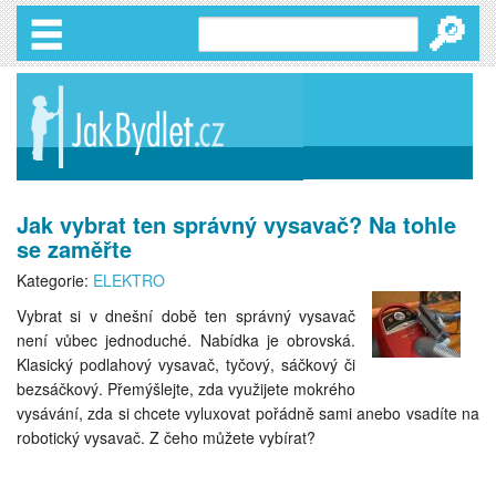
🔎
Jak vybrat ten správný vysavač? Na tohle
se zaměřte
Kategorie:
ELEKTRO
Vybrat si v dnešní době ten správný vysavač
není vůbec jednoduché. Nabídka je obrovská.
Klasický podlahový vysavač, tyčový, sáčkový či
bezsáčkový. Přemýšlejte, zda využijete mokrého
vysávání, zda si chcete vyluxovat pořádně sami anebo vsadíte na
robotický vysavač. Z čeho můžete vybírat?