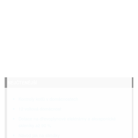
NEJČTENĚJŠÍ
Kontroly kotlů v domácnostech
12 voltová domácnost
Dotace na dřevoplynové elektrárny a akvaponické
skleníky až 90 %
Návod jak na slimáky