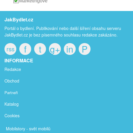
Marketingové
JakBydlet.cz
Portál o bydlení. Publikování nebo další šíření obsahu serveru
JakBydlet.cz je bez písemného souhlasu redakce zakázáno.
f
t
g+
in
P
rss
INFORMACE
Redakce
Obchod
Partneři
Katalog
Cookies
Mobilstory
- svět mobilů