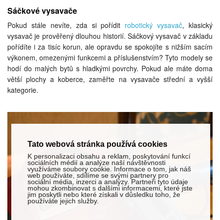
Sáčkové vysavače
Pokud stále nevíte, zda si pořídit
robotický vysavač
, klasický
vysavač je prověřený dlouhou historií. Sáčkový vysavač v základu
pořídíte i za tisíc korun, ale opravdu se spokojíte s nižším sacím
výkonem, omezenými funkcemi a příslušenstvím? Tyto modely se
hodí do malých bytů s hladkými povrchy. Pokud ale máte doma
větší plochy a koberce, zaměřte na vysavače střední a vyšší
kategorie.
Tato webová stránka používá cookies
K personalizaci obsahu a reklam, poskytování funkcí
sociálních médií a analýze naší návštěvnosti
využíváme soubory cookie. Informace o tom, jak náš
web používáte, sdílíme se svými partnery pro
sociální média, inzerci a analýzy. Partneři tyto údaje
mohou zkombinovat s dalšími informacemi, které jste
jim poskytli nebo které získali v důsledku toho, že
používáte jejich služby.