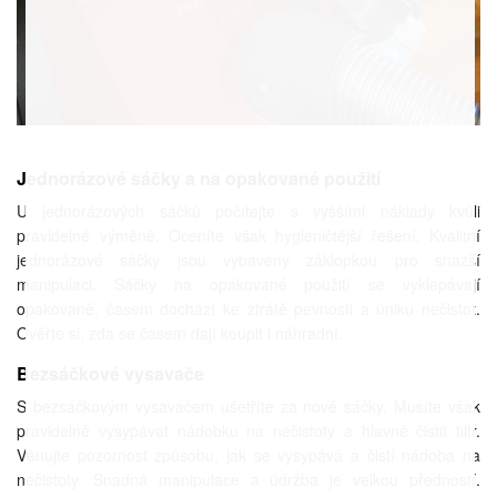
Jednorázové sáčky a na opakované použití
U jednorázových sáčků počítejte s vyššími náklady kvůli
pravidelné výměně. Oceníte však hygieničtější řešení. Kvalitní
jednorázové sáčky jsou vybaveny záklopkou pro snazší
manipulaci. Sáčky na opakované použití se vyklepávají
opakovaně, časem dochází ke ztrátě pevnosti a úniku nečistot.
Ověřte si, zda se časem dají koupit i náhradní.
Bezsáčkové vysavače
S bezsáčkovým vysavačem ušetříte za nové sáčky. Musíte však
pravidelně vysypávat nádobku na nečistoty a hlavně čistit filtr.
Věnujte pozornost způsobu, jak se vysypává a čistí nádoba na
nečistoty. Snadná manipulace a údržba je velkou předností.