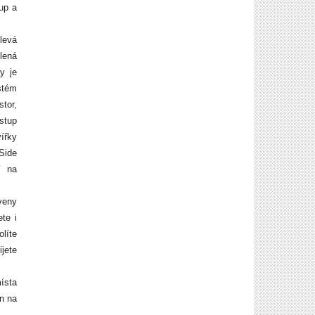
up a
levá
lená
y je
stém
stor,
ístup
vířky
 Side
í na
veny
te i
líte
jete
ísta
in na