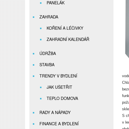
PANELÁK
ZAHRADA
KOŘENÍ A LÉČIVKY
ZAHRADNÍ KALENDÁŘ
ÚDRŽBA
STAVBA
TRENDY V BYDLENÍ
vodu
Chl
JAK UŠETŘIT
bez
fun
TEPLO DOMOVA
pož
skle
RADY A NÁPADY
S c
v le
FINANCE A BYDLENÍ
obd