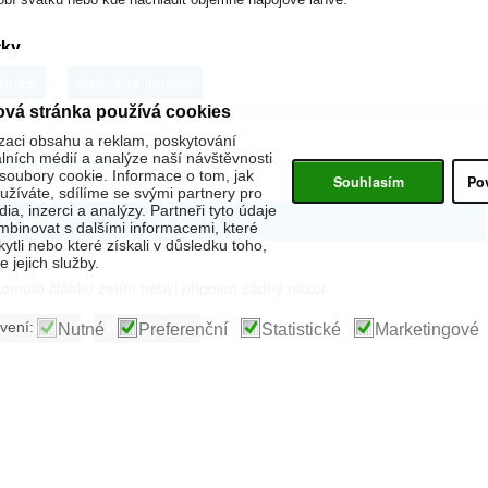
tky
dnice
Americká lednice
ová stránka používá cookies
zaci obsahu a reklam, poskytování
álních médií a analýze naší návštěvnosti
Doporuč přátelům
oubory cookie. Informace o tom, jak
Souhlasím
Po
žíváte, sdílíme se svými partnery pro
ia, inzerci a analýzy. Partneři tyto údaje
še názory
binovat s dalšími informacemi, které
kytli nebo které získali v důsledku toho,
 jejich služby.
omuto článku zatím nebyl připojen žádný názor.
vení:
Nutné
Preferenční
Statistické
Marketingové