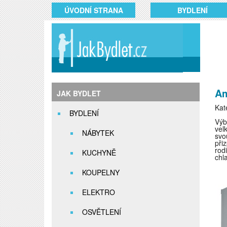
ÚVODNÍ STRANA
BYDLENÍ
Am
JAK BYDLET
Kat
BYDLENÍ
Výb
vel
NÁBYTEK
svo
při
rod
KUCHYNĚ
chl
KOUPELNY
ELEKTRO
OSVĚTLENÍ