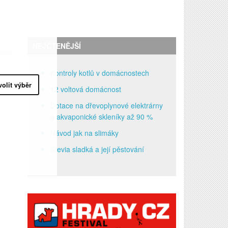
NEJČTENĚJŠÍ
Kontroly kotlů v domácnostech
volit výběr
12 voltová domácnost
Dotace na dřevoplynové elektrárny
a akvaponické skleníky až 90 %
Návod jak na slimáky
Stevia sladká a její pěstování