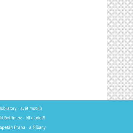
obilstory
- svět mobilů
áUšetřím
.cz - čti a ušetři
apetáři Praha - a Říčany