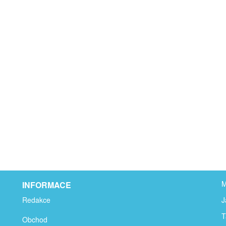
M
INFORMACE
Redakce
J
T
Obchod