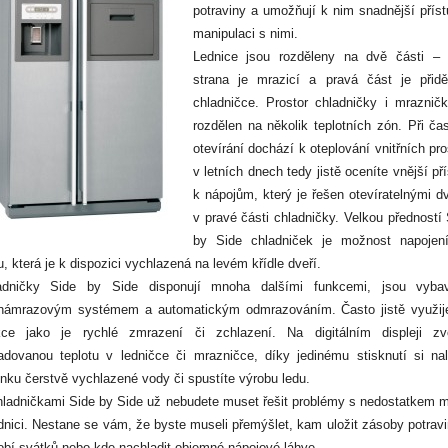
potraviny a umožňují k nim snadnější příst
manipulaci s nimi.
Lednice jsou rozděleny na dvě části – 
strana je mrazicí a pravá část je přidě
chladničce. Prostor chladničky i mrazničk
rozdělen na několik teplotních zón. Při ča
otevírání dochází k oteplování vnitřních pro
v letních dnech tedy jistě oceníte vnější př
k nápojům, který je řešen otevíratelnými d
v pravé části chladničky. Velkou předností
by Side chladniček je možnost napojen
, která je k dispozici vychlazená na levém křídle dveří.
adničky Side by Side disponují mnoha dalšími funkcemi, jsou vyba
námrazovým systémem a automatickým odmrazováním. Často jistě využije
kce jako je rychlé zmrazení či zchlazení. Na digitálním displeji zvo
adovanou teplotu v ledničce či mrazničce, díky jedinému stisknutí si nali
nku čerstvě vychlazené vody či spustíte výrobu ledu.
hladničkami Side by Side už nebudete muset řešit problémy s nedostatkem m
dnici. Nestane se vám, že byste museli přemýšlet, kam uložit zásoby potrav
obí svátků nebo kde nachladit objemné nápojové láhve.