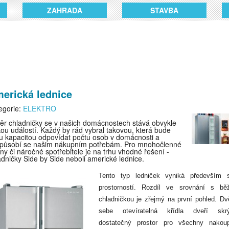
ZAHRADA
STAVBA
erická lednice
egorie:
ELEKTRO
ěr chladničky se v našich domácnostech stává obvykle
kou událostí. Každý by rád vybral takovou, která bude
u kapacitou odpovídat počtu osob v domácnosti a
způsobí se našim nákupním potřebám. Pro mnohočlenné
iny či náročné spotřebitele je na trhu vhodné řešení -
adničky Side by Side neboli americké lednice.
Tento typ ledniček vyniká především 
prostorností. Rozdíl ve srovnání s bě
chladničkou je zřejmý na první pohled. Dv
sebe otevíratelná křídla dveří skrý
dostatečný prostor pro všechny nakou