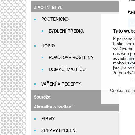
ŽIVOTNÍ STYL
Ští
POČTENÍČKO
Le
BYDLENÍ PŘEDKŮ
Tato web
K personali
funkcí soci
HOBBY
využíváme s
náš web pou
POKOJOVÉ ROSTLINY
sociální méd
Va
mohou zkom
jste jim pos
DOMÁCÍ MAZLÍČCI
že používáte
K t
VAŘENÍ A RECEPTY
Cookie nasta
Soutěže
Aktuality o bydlení
FIRMY
ZPRÁVY BYDLENÍ