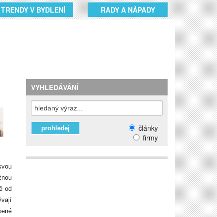
TRENDY V BYDLENÍ
RADY A NÁPADY
VYHLEDÁVÁNÍ
články
firmy
svou
žnou
ě od
vají
pené