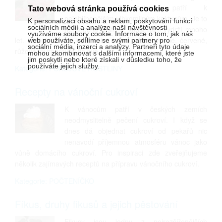
Epiphyllum, Zygocactus) patří k
Tato webová stránka používá cookies
nejoblíbenějším vlhkomilným kaktusům. Je to
K personalizaci obsahu a reklam, poskytování funkcí
sociálních médií a analýze naší návštěvnosti
nenáročná rostlina, která nám vydrží mnoho
využíváme soubory cookie. Informace o tom, jak náš
let. Pěstuje se pro květenství, které může být bílé, červené,
web používáte, sdílíme se svými partnery pro
sociální média, inzerci a analýzy. Partneři tyto údaje
růžové, purpurové i fialové.
mohou zkombinovat s dalšími informacemi, které jste
jim poskytli nebo které získali v důsledku toho, že
používáte jejich služby.
Kategorie: POKOJOVÉ ROSTLINY
Recepty na vánoční cukroví
K vánocům patří v českých zemích
neodmyslitelně pečení cukroví. I když se
dnes dá objednat cukroví od pekařů nic
nenavodí příjemnou atmosféru vánoc jako
vůně domácího cukroví. Pro inspiraci zde zveřejňujeme
několik zajímavých receptů na přípravu vánočního cukroví.
Kategorie: POČTENÍČKO
Fíkus, druhy fikusů a jejich pěstování
Fikusy jsou jedny z nejrozšířenějších