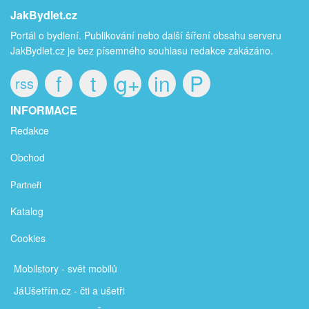
JakBydlet.cz
Portál o bydlení. Publikování nebo další šíření obsahu serveru
JakBydlet.cz je bez písemného souhlasu redakce zakázáno.
f
t
g+
in
P
rss
INFORMACE
Redakce
Obchod
Partneři
Katalog
Cookies
Mobilstory
- svět mobilů
JáUšetřím
.cz - čti a ušetři