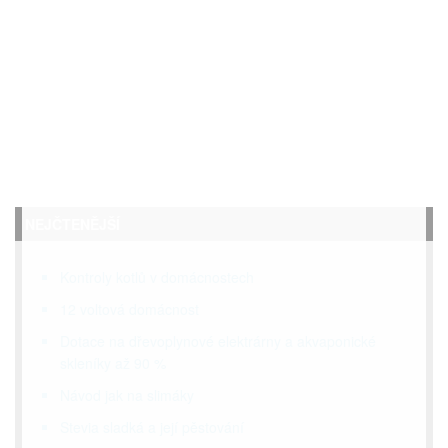
NEJČTENĚJŠÍ
Kontroly kotlů v domácnostech
12 voltová domácnost
Dotace na dřevoplynové elektrárny a akvaponické
skleníky až 90 %
Návod jak na slimáky
Stevia sladká a její pěstování