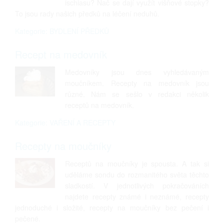
ischiasu? Nač se dají využít višňové stopky?
To jsou rady našich předků na léčení neduhů.
Kategorie: BYDLENÍ PŘEDKŮ
Recept na medovník
Medovníky jsou dnes vyhledávaným
moučníkem. Recepty na medovník jsou
různé. Nám se sešlo v redakci několik
receptů na medovník.
Kategorie: VAŘENÍ A RECEPTY
Recepty na moučníky
Receptů na moučníky je spousta. A tak si
uděláme sondu do rozmanitého světa těchto
sladkostí. V jednotlivých pokračováních
najdete recepty známé i neznámé, recepty
jednoduché i složité, recepty na moučníky bez pečení i
pečené.