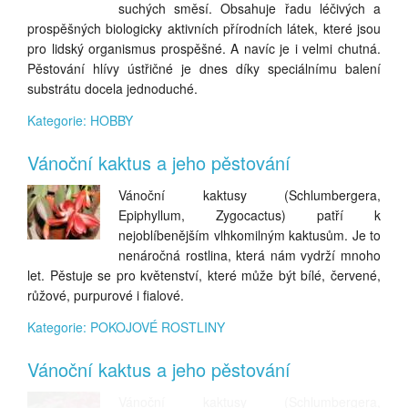
suchých směsí. Obsahuje řadu léčivých a
prospěšných biologicky aktivních přírodních látek, které jsou
pro lidský organismus prospěšné. A navíc je i velmi chutná.
Pěstování hlívy ústřičné je dnes díky speciálnímu balení
substrátu docela jednoduché.
Kategorie: HOBBY
Vánoční kaktus a jeho pěstování
Vánoční kaktusy (Schlumbergera,
Epiphyllum, Zygocactus) patří k
nejoblíbenějším vlhkomilným kaktusům. Je to
nenáročná rostlina, která nám vydrží mnoho
let. Pěstuje se pro květenství, které může být bílé, červené,
růžové, purpurové i fialové.
Kategorie: POKOJOVÉ ROSTLINY
Vánoční kaktus a jeho pěstování
Vánoční kaktusy (Schlumbergera,