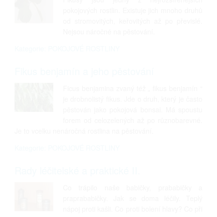
pokojových rostlin. Existuje jich mnoho druhů
od stromovitých, keřovitých až po převislé.
Nejsou náročné na pěstování.
Kategorie: POKOJOVÉ ROSTLINY
Fikus benjamín a jeho pěstování
Ficus benjamina zvaný též „ fikus benjamín “
je drobnolistý fikus. Jde o druh, který je často
pěstován jako pokojová bonsai. Má spoustu
forem od celozelených až po různobarevné.
Je to vcelku nenáročná rostlina na pěstování.
Kategorie: POKOJOVÉ ROSTLINY
Rady léčitelské a praktické II.
Co trápilo naše babičky, prababičky a
praprababičky. Jak se doma léčily. Teplý
nápoj proti kašli. Co proti bolení hlavy? Co při