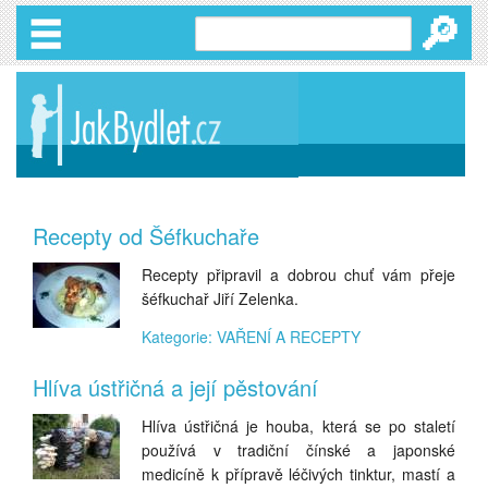
🔎
Recepty od Šéfkuchaře
Recepty připravil a dobrou chuť vám přeje
šéfkuchař Jiří Zelenka.
Kategorie: VAŘENÍ A RECEPTY
Hlíva ústřičná a její pěstování
Hlíva ústřičná je houba, která se po staletí
používá v tradiční čínské a japonské
medicíně k přípravě léčivých tinktur, mastí a