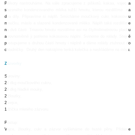
Piškoty nastrouháme. Na vále zpracujeme z piškotů, kakaa, vajec a
slazeného kondenzovaného mléka tužší hmotu, kterou rozdělíme
na
dva díly. Připravíme si náplň. Smícháme moučkový cukr, kokosovou
moučku, máslo a slazené kondenzované mléko. Náplň také rozdělíme
na dvě části. Tmavou hmotu rozválíme asi na čtyřmilimetrovou placku
a rovnoměrně ji potřeme kokosovou náplní. Svineme do rolády. Stejně
postupujeme s druhou částí hmoty i náplně a dáme rolády ztuhnout do
chladničky.
Druhý den nakrájíme tenká kolečka a naskládáme na mísu.
Zázvorky
Suroviny:
28 dkg moučkového cukru,
28 dkg hladké mouky,
2 žloutky,
2 vejce,
1 lžička mletého zázvoru.
Postup:
Vejce, žloutky, cukr a zázvor vyšleháme do husté pěny. Přidáme