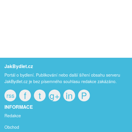
JakBydlet.cz
Portál o bydlení. Publikování nebo další šíření obsahu serveru
JakBydlet.cz je bez písemného souhlasu redakce zakázáno.
f
t
g+
in
P
rss
INFORMACE
Redakce
Obchod