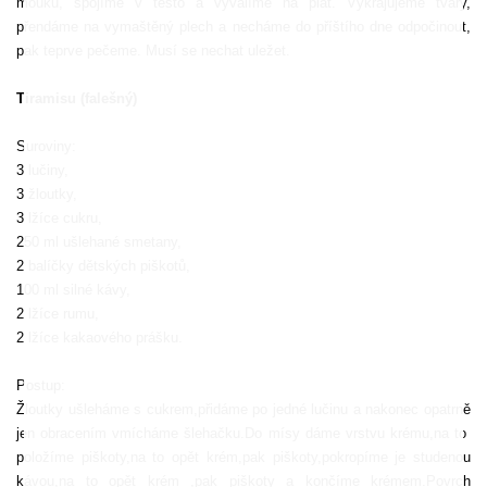
mouku, spojíme v těsto a vyválíme na plát. Vykrajujeme tvary,
přendáme na vymaštěný plech a necháme do příštího dne odpočinout,
pak teprve pečeme. Musí se nechat uležet.
Tiramisu (falešný)
Suroviny:
3 lučiny,
3 žloutky,
3 lžíce cukru,
250 ml ušlehané smetany,
2 balíčky dětských piškotů,
100 ml silné kávy,
2 lžíce rumu,
2 lžíce kakaového prášku.
Postup:
Žloutky ušleháme s cukrem,přidáme po jedné lučinu a nakonec opatrně
jen obracením vmícháme šlehačku.Do mísy dáme vrstvu krému,na to
položíme piškoty,na to opět krém,pak piškoty,pokropíme je studenou
kávou,na to opět krém ,pak piškoty a končíme krémem.Povrch