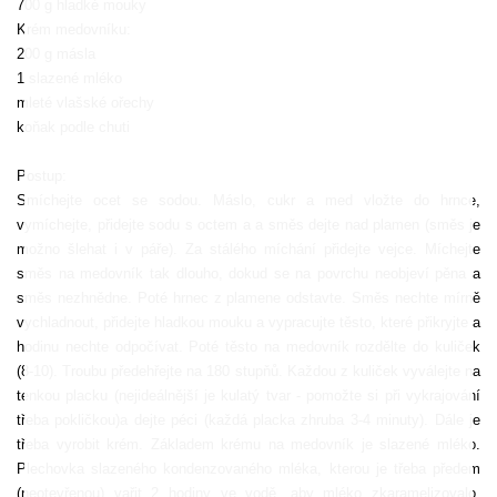
700 g hladké mouky
Krém medovníku:
200 g másla
1 slazené mléko
mleté vlašské ořechy
koňak podle chuti
Postup:
Smíchejte ocet se sodou. Máslo, cukr a med vložte do hrnce,
vymíchejte, přidejte sodu s octem a a směs dejte nad plamen (směs je
možno šlehat i v páře). Za stálého míchání přidejte vejce. Míchejte
směs na medovník tak dlouho, dokud se na povrchu neobjeví pěna a
směs nezhnědne. Poté hrnec z plamene odstavte. Směs nechte mírně
vychladnout, přidejte hladkou mouku a vypracujte těsto, které přikryjte a
hodinu nechte odpočívat. Poté těsto na medovník rozdělte do kuliček
(8-10). Troubu předehřejte na 180 stupňů. Každou z kuliček vyválejte na
tenkou placku (nejideálnější je kulatý tvar - pomožte si při vykrajování
třeba pokličkou)a dejte péci (každá placka zhruba 3-4 minuty). Dále je
třeba vyrobit krém. Základem krému na medovník je slazené mléko.
Plechovka slazeného kondenzovaného mléka, kterou je třeba předem
(neotevřenou) vařit 2 hodiny ve vodě, aby mléko zkaramelizovalo.