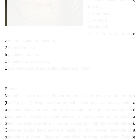
krystal)
3 lžíce medu
2 ks vejce
špetka soli
1 lžička sody (možno
zaměnit i kypřicím práškem)
2,5 hrnků mouky
Ingredience na krém:
1,5 balíčku másla (375 g)
1 plechovka kondenzovaného slazeného mléka
Postup:
Margarín, cukr a med zahříváme na vodní lázní, nebo na mírném ohni
(lázeň je delší). Nepřestáváme míchat, dokud nejsou suroviny horké a
postupně přidáváme vše ostatní. Poté sejmeme z ohně a těsto pořádně
zpracujeme. Necháme chvíli odležet a rozvalujeme na co nejtenčí
plátky a každý upečeme v troubě. Plátky by měly být světle zlatavé.
Ořežeme okraje (jsou suché a kazily by chuť celého medovníku) a
připravíme si krém. Ořezané kraje ještě budeme potřebovat! Dále je