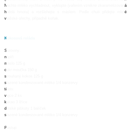
Nechte mléko vychladnout, vyklopte (vařením vznikne zkaramelizovaná
hnědá hmota) a rozšlehejte s máslem. Podle chuti přidejte mleté
vlašské ořechy, případně koňak.
Kokosová roláda
Suroviny:
náplň:
máslo 125 g
cukr moučka 150 g
strouhaný kokos 125 g
slazené kondenzované mléko 1/4 konzervy
těsto:
vejce 2 ks
kakao 3 lžíce
dětské piškoty 1 balíček
slazené kondenzované mléko 1/4 konzervy
Postup: