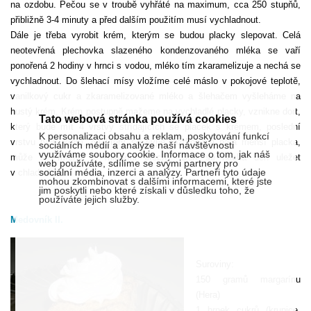
na ozdobu. Pečou se v troubě vyhřáté na maximum, cca 250 stupňů,
přibližně 3-4 minuty a před dalším použitím musí vychladnout.
Dále je třeba vyrobit krém, kterým se budou placky slepovat. Celá
neotevřená plechovka slazeného kondenzovaného mléka se vaří
ponořená 2 hodiny v hrnci s vodou, mléko tím zkaramelizuje a nechá se
vychladnout. Do šlehací mísy vložíme celé máslo v pokojové teplotě,
vanilkový cukr a zkaramelizované mléko a šlehačem vyšleháme na
hustý krém. Krém postupně mažeme na vychladlé placky, vznikne dort,
Tato webová stránka používá cookies
který bude mít 4 vrstvy střídajících se placek s krémem, poslední
K personalizaci obsahu a reklam, poskytování funkcí
vrstvu tvoří krém, na který se sype rozdrobená pátá menší placka,
sociálních médií a analýze naší návštěvnosti
využíváme soubory cookie. Informace o tom, jak náš
může se míchat s mletými ořechy. Dort se nechá den uležet
web používáte, sdílíme se svými partnery pro
sociální média, inzerci a analýzy. Partneři tyto údaje
v chladničce.
mohou zkombinovat s dalšími informacemi, které jste
jim poskytli nebo které získali v důsledku toho, že
používáte jejich služby.
Medovník II.
Suroviny:
150 gramů margarínu
(Hera)
1 hrnek cukrů (krupice,