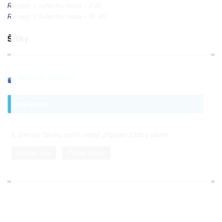
Recepty z kuřecího masa – II.díl
Recepty z kuřecího masa – III. díl
Štítky
Doporuč přátelům
Vaše názory
K tomuto článku zatím nebyl připojen žádný názor.