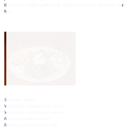
lžíce. Cukru přidejte podle chuti. Zdobíme ovocem a šlehačkou. Viz
foto.
Související články:
Vychytávky v kuchyni a při vaření I.
Vychytávky v kuchyni a při vaření II.
Recepty pro pohodové léto
Recepty z kuřecího masa – I.díl