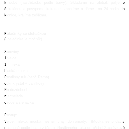
k sobě (nastřídačku podle barvy). Skládáme na alobal, polijeme
čokoládou a posypeme kokosem zabalíme a dáme
na 24 hodin do
lednice, krájíme zešikma.
Palačinky se šlehačkou
(i palačinka je močník)
Suroviny:
1 vejce
1 l mléka
hladká mouka
Rostlinný tuk (např. Rama)
cukr krystal + vanilkový
Na dozdobení:
marmeláda
ovoce a šlehačka
Postup:
Vejce, mléko, mouka
se smíchají dohromady.
(Mouka se přidává
postupně podle hustoty těsta). Rostlinného tuku se přidají 2 polévkové