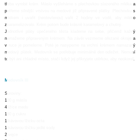
třeba vyrobit krém. Máslo vyšleháme s plechovkou slazeného mléka a
potřeme silnější vrstvou na medové již připravené plátky. Plechovku s
mlékem i uvařit (neotevřenou) vařit 2 hodiny ve vodě, aby mléko
zkaramelizovalo. Krém potom bude krásně karamelový a chutný.
Jednotlivé pláty upečeného těsta klademe na sebe, přičemž každý
namažeme připraveným krémem. Na závěr vezmeme ořezané okraje a
v ruce je pomeleme. Poté je nasypeme na vrchní krémem namazaný
medový plátek. Medovník se potřebuje minimálně den odležet. Nemusí
to být ani chladné místo, stačí když jej přikryjete utěrkou, aby neokoral.
Medovník III
Suroviny:
100 g másla
4 lžíce medu
180 g cukru
1 kávovou lžicku octa
1 kávovou lžičku jedlé sody
2 vejce