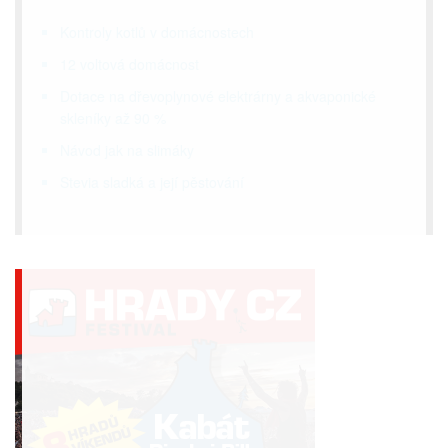
Kontroly kotlů v domácnostech
12 voltová domácnost
Dotace na dřevoplynové elektrárny a akvaponické
skleníky až 90 %
Návod jak na slimáky
Stevia sladká a její pěstování