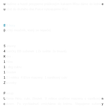
uhladíme a hustě posypeme práškovým kakaem.Mísu dáme do lednice
uležet do druhého dne.Porce vykrajujeme lžící.
BB řezy
(rychlý moučník, který se nepeče)
Suroviny:
4 balíčky BB sušenek
( 2x světlé
2x tmavé)
Krém :
1 Héra
15 dkg cukru
1 žloutek
1/2 l mléka
4 lžíce maizeny
1 vanilkový cukr
Zázvorky
Postup:
Utřeme Héru, cukr, žloutek. V mléce uvaříme maizenu s vanilkovým
cukrem. Po vychladnutí vmícháme do krému. Slepujeme sušenky