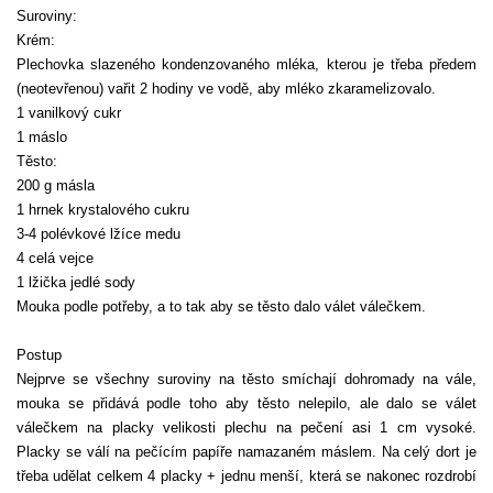
Suroviny:
Krém:
Plechovka slazeného kondenzovaného mléka, kterou je třeba předem
(neotevřenou) vařit 2 hodiny ve vodě, aby mléko zkaramelizovalo.
1 vanilkový cukr
1 máslo
Těsto:
200 g másla
1 hrnek krystalového cukru
3-4 polévkové lžíce medu
4 celá vejce
1 lžička jedlé sody
Mouka podle potřeby, a to tak aby se těsto dalo válet válečkem.
Postup
Nejprve se všechny suroviny na těsto smíchají dohromady na vále,
mouka se přidává podle toho aby těsto nelepilo, ale dalo se válet
válečkem na placky velikosti plechu na pečení asi 1 cm vysoké.
Placky se válí na pečícím papíře namazaném máslem. Na celý dort je
třeba udělat celkem 4 placky + jednu menší, která se nakonec rozdrobí