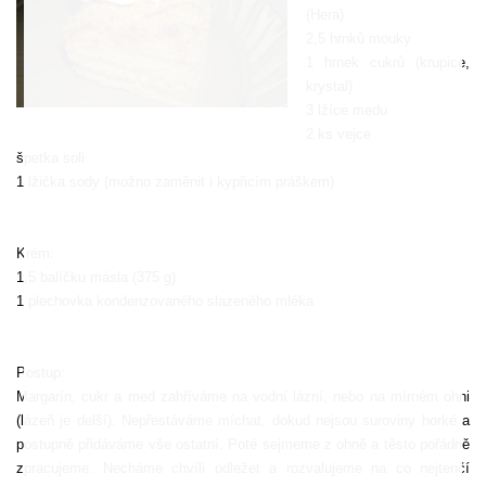
(Hera)
2,5 hrnků mouky
1 hrnek cukrů (krupice,
krystal)
3 lžíce medu
2 ks vejce
špetka soli
1 lžička sody (možno zaměnit i kypřicím práškem)
Krém:
1,5 balíčku másla (375 g)
1 plechovka kondenzovaného slazeného mléka
Postup:
Margarín, cukr a med zahříváme na vodní lázní, nebo na mírném ohni
(lázeň je delší). Nepřestáváme míchat, dokud nejsou suroviny horké a
postupně přidáváme vše ostatní. Poté sejmeme z ohně a těsto pořádně
zpracujeme. Necháme chvíli odležet a rozvalujeme na co nejtenčí