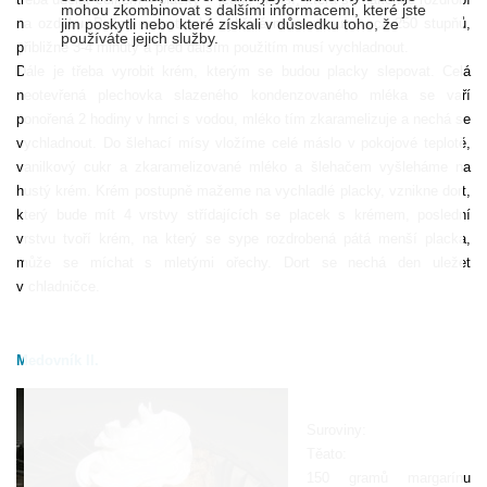
mohou zkombinovat s dalšími informacemi, které jste
jim poskytli nebo které získali v důsledku toho, že
na ozdobu. Pečou se v troubě vyhřáté na maximum, cca 250 stupňů,
používáte jejich služby.
přibližně 3-4 minuty a před dalším použitím musí vychladnout.
Dále je třeba vyrobit krém, kterým se budou placky slepovat. Celá
neotevřená plechovka slazeného kondenzovaného mléka se vaří
ponořená 2 hodiny v hrnci s vodou, mléko tím zkaramelizuje a nechá se
vychladnout. Do šlehací mísy vložíme celé máslo v pokojové teplotě,
vanilkový cukr a zkaramelizované mléko a šlehačem vyšleháme na
hustý krém. Krém postupně mažeme na vychladlé placky, vznikne dort,
který bude mít 4 vrstvy střídajících se placek s krémem, poslední
vrstvu tvoří krém, na který se sype rozdrobená pátá menší placka,
může se míchat s mletými ořechy. Dort se nechá den uležet
v chladničce.
Medovník II.
Suroviny:
Těato:
150 gramů margarínu