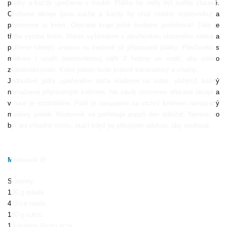
plátky a každý upečeme v troubě. Plátky by měly být světle zlatavé.
Ořežeme okraje (jsou suché a kazily by chuť celého medovníku) a
připravíme si krém. Ořezané kraje ještě budeme potřebovat! Dále je
třeba vyrobit krém. Máslo vyšleháme s plechovkou slazeného mléka a
potřeme silnější vrstvou na medové již připravené plátky. Plechovku s
mlékem i uvařit (neotevřenou) vařit 2 hodiny ve vodě, aby mléko
zkaramelizovalo. Krém potom bude krásně karamelový a chutný.
Jednotlivé pláty upečeného těsta klademe na sebe, přičemž každý
namažeme připraveným krémem. Na závěr vezmeme ořezané okraje a
v ruce je rozdrobíme. Poté je nasypeme na vrchní krémem namazaný
medový plátek. Medovník se potřebuje aspoň den odležet. Nemusí to
být ani chladné místo, stačí když jej přikryjete utěrkou, aby neokoral.
Medovník III
Suroviny:
100 g másla
4 lžíce medu
180 g cukru
1 kávovou lžicku octa