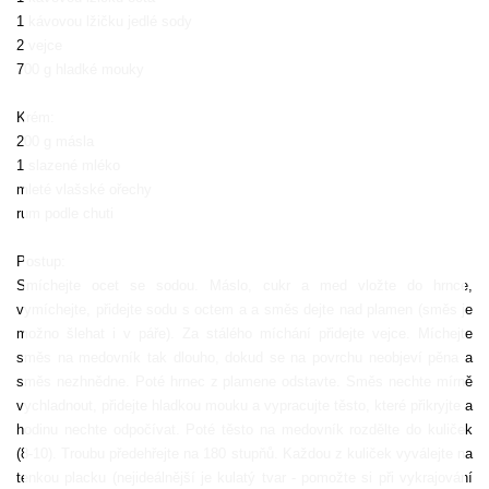
1 kávovou lžičku jedlé sody
2 vejce
700 g hladké mouky
Krém:
200 g másla
1 slazené mléko
mleté vlašské ořechy
rum podle chuti
Postup:
Smíchejte ocet se sodou. Máslo, cukr a med vložte do hrnce,
vymíchejte, přidejte sodu s octem a a směs dejte nad plamen (směs je
možno šlehat i v páře). Za stálého míchání přidejte vejce. Míchejte
směs na medovník tak dlouho, dokud se na povrchu neobjeví pěna a
směs nezhnědne. Poté hrnec z plamene odstavte. Směs nechte mírně
vychladnout, přidejte hladkou mouku a vypracujte těsto, které přikryjte a
hodinu nechte odpočívat. Poté těsto na medovník rozdělte do kuliček
(8-10). Troubu předehřejte na 180 stupňů. Každou z kuliček vyválejte na
tenkou placku (nejideálnější je kulatý tvar - pomožte si při vykrajování