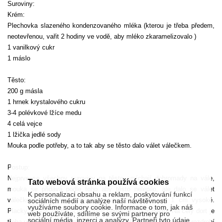
Suroviny:
Krém:
Plechovka slazeného kondenzovaného mléka (kterou je třeba předem,
neotevřenou, vařit 2 hodiny ve vodě, aby mléko zkaramelizovalo )
1 vanilkový cukr
1 máslo
Těsto:
200 g másla
1 hrnek krystalového cukru
3-4 polévkové lžíce medu
4 celá vejce
1 lžička jedlé sody
Mouka podle potřeby, a to tak aby se těsto dalo válet válečkem.
Postup:
Nejprve se všechny suroviny na těsto smíchají dohromady na vále,
Tato webová stránka používá cookies
mouka se přidává podle toho aby těsto nelepilo, ale dalo se válet
K personalizaci obsahu a reklam, poskytování funkcí
válečkem na placky velikosti plechu na pečení asi 1 cm vysoké.
sociálních médií a analýze naší návštěvnosti
využíváme soubory cookie. Informace o tom, jak náš
Placky se válí na pečícím papíře namazaném máslem. Na celý dort je
web používáte, sdílíme se svými partnery pro
sociální média, inzerci a analýzy. Partneři tyto údaje
třeba udělat celkem 4 placky + jednu menší, která se nakonec rozdrobí