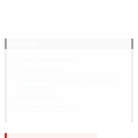
NEJČTENĚJŠÍ
Kontroly kotlů v domácnostech
12 voltová domácnost
Dotace na dřevoplynové elektrárny a akvaponické
skleníky až 90 %
Návod jak na slimáky
Stevia sladká a její pěstování