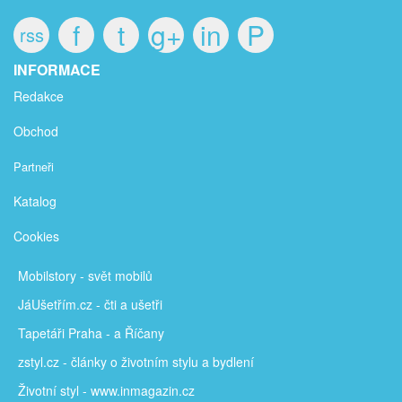
f
t
g+
in
P
rss
INFORMACE
Redakce
Obchod
Partneři
Katalog
Cookies
Mobilstory
- svět mobilů
JáUšetřím
.cz - čti a ušetři
Tapetáři Praha - a Říčany
zstyl.cz - články
o životním stylu a bydlení
Životní styl - www.inmagazin.cz