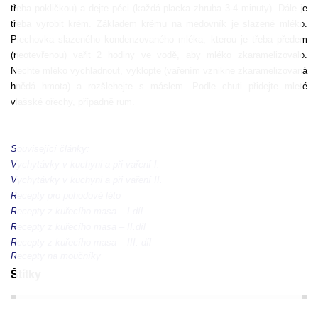
třeba pokličkou) a dejte péci (každá placka zhruba 3-4 minuty). Dále je
třeba vyrobit krém. Základem krému na medovník je slazené mléko.
Plechovka slazeného kondenzovaného mléka, kterou je třeba předem
(neotevřenou) vařit 2 hodiny ve vodě, aby mléko zkaramelizovalo.
Nechte mléko vychladnout, vyklopte (vařením vznikne zkaramelizovaná
hnědá hmota) a rozšlehejte s máslem. Podle chuti přidejte mleté
vlašské ořechy, případně rum.
Související články:
Vychytávky v kuchyni a při vaření I.
Vychytávky v kuchyni a při vaření II.
Recepty pro pohodové léto
Recepty z kuřecího masa – I.díl
Recepty z kuřecího masa – II.díl
Recepty z kuřecího masa – III. díl
Recepty na moučníky
Štítky