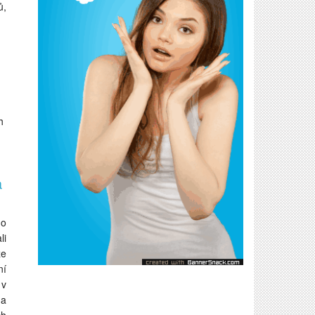
ů,
h
a
ho
li
že
ní
 v
ha