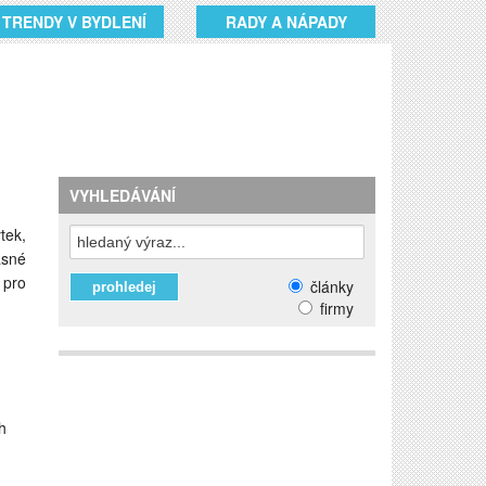
TRENDY V BYDLENÍ
RADY A NÁPADY
VYHLEDÁVÁNÍ
tek,
asné
 pro
články
firmy
h