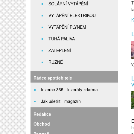
T
SOLÁRNÍ VYTÁPĚNÍ
l
VYTÁPĚNÍ ELEKTRIKOU
K
VYTÁPĚNÍ PLYNEM
D
TUHÁ PALIVA
ZATEPLENÍ
RŮZNÉ
v
L
Rádce spotřebitele
Inzerce 365 - inzeráty zdarma
Jak ušetřit - magazín
Redakce
E
Obchod
h
Partneři