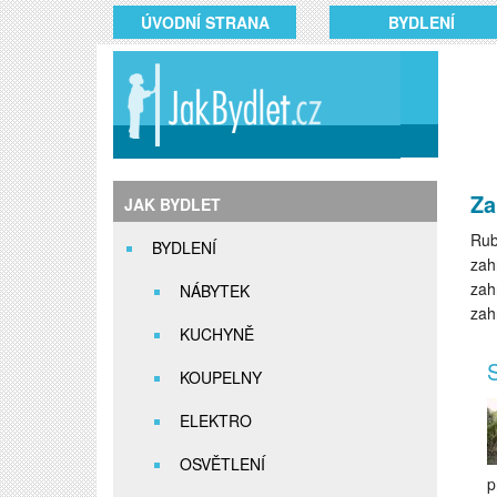
ÚVODNÍ STRANA
BYDLENÍ
Za
JAK BYDLET
Rub
BYDLENÍ
zah
zah
NÁBYTEK
zah
KUCHYNĚ
S
KOUPELNY
ELEKTRO
OSVĚTLENÍ
p