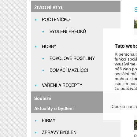
ŽIVOTNÍ STYL
S
POČTENÍČKO
BYDLENÍ PŘEDKŮ
p
HOBBY
Tato web
A
K personali
POKOJOVÉ ROSTLINY
funkcí soci
využíváme s
náš web pou
DOMÁCÍ MAZLÍČCI
sociální méd
mohou zkom
jste jim pos
VAŘENÍ A RECEPTY
k
že používáte
b
Soutěže
S
Cookie nasta
Aktuality o bydlení
FIRMY
ZPRÁVY BYDLENÍ
p