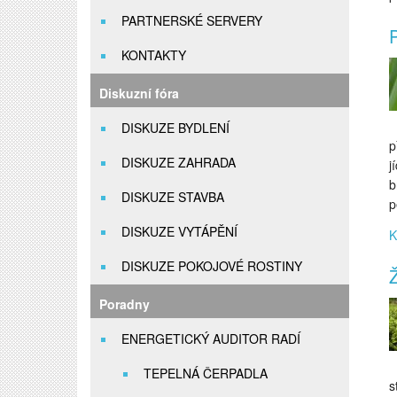
PARTNERSKÉ SERVERY
P
KONTAKTY
Diskuzní fóra
DISKUZE BYDLENÍ
p
DISKUZE ZAHRADA
j
b
DISKUZE STAVBA
p
DISKUZE VYTÁPĚNÍ
K
DISKUZE POKOJOVÉ ROSTINY
Ž
Poradny
ENERGETICKÝ AUDITOR RADÍ
TEPELNÁ ČERPADLA
s