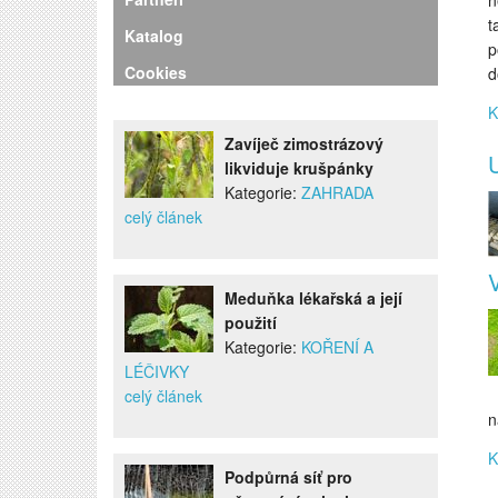
n
t
Katalog
p
Cookies
d
K
Zavíječ zimostrázový
U
likviduje krušpánky
Kategorie:
ZAHRADA
celý článek
Meduňka lékařská a její
použití
Kategorie:
KOŘENÍ A
LÉČIVKY
celý článek
n
K
Podpůrná síť pro