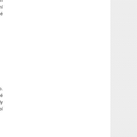
ch
ní
né
o.
né
dy
bí