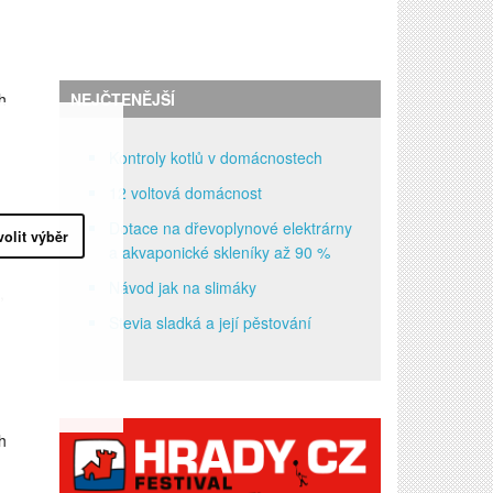
h
NEJČTENĚJŠÍ
Kontroly kotlů v domácnostech
12 voltová domácnost
Dotace na dřevoplynové elektrárny
volit výběr
u
a akvaponické skleníky až 90 %
Návod jak na slimáky
,
Stevia sladká a její pěstování
h