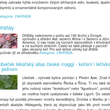
ehdy zahrada hýřila množstvím živých stříhaných stěn, bosketů, špalír
abyrintů a ornamentálně komponovaných záhonů.
ategorie: ZAHRADA
řišťály
Dřišťály nalezneme v počtu asi 190 druhů v Evropě,
východní a střední Asii, severní Africe i v Severní a Jižní
Americe. U nás roste na různých stanovištích v křovinác
a na suchých stráních. Často se také pěstuje v parcích
jako okrasný keř. Pro své léčivé účinky byl dřišťál
yužíván již ve středověku.
Kategorie: ZAHRADA
ibeček lékařský alias české maggi - kořeni i léčivk
v jednom
Libeček - vytrvalá bylina pochází z Přední Asie. Znali 
již obyvatelé starověkého Řecka a Říma. Ti mu také da
jeho rodový název "levisticum" nebo "ligusticum", proto
se rostlina hojně vyskytovala v italské Ligurii. Do ostat
vropy byl později přenesen mnichy benediktýny. Zmínka o libečku je i
erbáři abatyše Hildegardy, která jej doporučuje jako lék proti mno