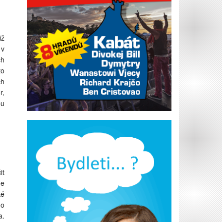
iž
 v
ch
to
ch
r,
bu
it
me
ké
do
a.