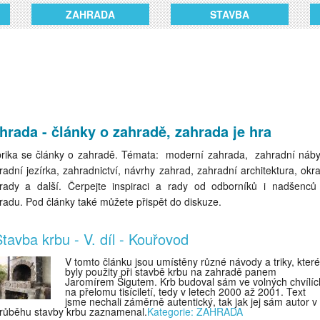
ZAHRADA
STAVBA
hrada - články o zahradě, zahrada je hra
rika se články o zahradě. Témata: moderní zahrada, zahradní náby
radní jezírka, zahradnictví, návrhy zahrad, zahradní architektura, okr
rady a další. Čerpejte inspiraci a rady od odborníků i nadšenců
radu. Pod články také můžete přispět do diskuze.
tavba krbu - V. díl - Kouřovod
V tomto článku jsou umístěny různé návody a triky, které
byly použity při stavbě krbu na zahradě panem
Jaromírem Šigutem. Krb budoval sám ve volných chvílíc
na přelomu tisíciletí, tedy v letech 2000 až 2001. Text
jsme nechali záměrně autentický, tak jak jej sám autor v
růběhu stavby krbu zaznamenal.
Kategorie: ZAHRADA