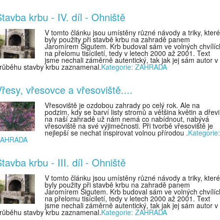
tavba krbu - IV. díl - Ohniště
V tomto článku jsou umístěny různé návody a triky, které
byly použity při stavbě krbu na zahradě panem
Jaromírem Šigutem. Krb budoval sám ve volných chvílíc
na přelomu tisíciletí, tedy v letech 2000 až 2001. Text
jsme nechali záměrně autentický, tak jak jej sám autor v
růběhu stavby krbu zaznamenal.
Kategorie: ZAHRADA
řesy, vřesovce a vřesoviště....
Vřesoviště je ozdobou zahrady po celý rok. Ale na
podzim, kdy se barví listy stromů a většina květin a dřev
na naší zahradě už nám nemá co nabídnout, nabývá
vřesoviště na své výjimečnosti. Při tvorbě vřesoviště je
nejlepší se nechat inspirovat volnou přírodou .
Kategorie:
ZAHRADA
tavba krbu - III. díl - Ohniště
V tomto článku jsou umístěny různé návody a triky, které
byly použity při stavbě krbu na zahradě panem
Jaromírem Šigutem. Krb budoval sám ve volných chvílíc
na přelomu tisíciletí, tedy v letech 2000 až 2001. Text
jsme nechali záměrně autentický, tak jak jej sám autor v
růběhu stavby krbu zaznamenal.
Kategorie: ZAHRADA