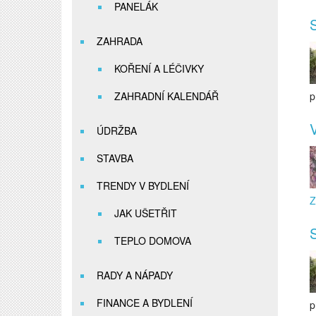
PANELÁK
S
ZAHRADA
KOŘENÍ A LÉČIVKY
ZAHRADNÍ KALENDÁŘ
p
V
ÚDRŽBA
STAVBA
TRENDY V BYDLENÍ
JAK UŠETŘIT
S
TEPLO DOMOVA
RADY A NÁPADY
FINANCE A BYDLENÍ
p