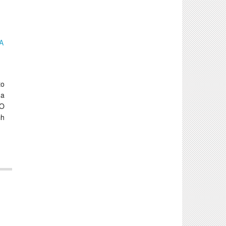
A
to
 a
 O
ch