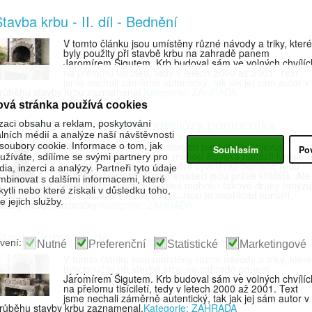
tavba krbu - II. díl - Bednění
V tomto článku jsou umístěny různé návody a triky, které
byly použity při stavbě krbu na zahradě panem
Jaromírem Šigutem. Krb budoval sám ve volných chvílíc
na přelomu tisíciletí, tedy v letech 2000 až 2001. Text
jsme nechali záměrně autentický, tak jak jej sám autor v
růběhu stavby krbu zaznamenal.
Kategorie: ZAHRADA
ová stránka používá cookies
ntibiotika mají při léčbě boreliózy pomocníka
zaci obsahu a reklam, poskytování
álních médií a analýze naší návštěvnosti
Nejen v lese, ale i v městských parcích se objevují
oubory cookie. Informace o tom, jak
Souhlasím
Po
infikovaná klíšťata, která mohou člověka nakazit lymsko
žíváte, sdílíme se svými partnery pro
boreliózou. Toto onemocnění vyvolávají bakterie rodu
ia, inzerci a analýzy. Partneři tyto údaje
Borrelia. Nejčastějšími přenašeči jsou právě klíšťata. Ale
binovat s dalšími informacemi, které
nejen ona. Nakazit člověka mohou i takové druhy hmyzu
kytli nebo které získali v důsledku toho,
teré přicházejí do kontaktu s lidskou krví. Jsou to například komáři,
 jejich služby.
lechy nebo muchničky.
Kategorie: ZAHRADA
tavba krbu - I. díl
vení:
Nutné
Preferenční
Statistické
Marketingové
V tomto článku jsou umístěny různé návody a triky, které
byly použity při stavbě krbu na zahradě panem
Jaromírem Šigutem. Krb budoval sám ve volných chvílíc
na přelomu tisíciletí, tedy v letech 2000 až 2001. Text
jsme nechali záměrně autentický, tak jak jej sám autor v
růběhu stavby krbu zaznamenal.
Kategorie: ZAHRADA