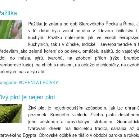
ažitka
Pažitka je známa od dob Starověkého Řecka a Říma. J
v té době byla velmi ceněna v lidovém léčitelství i
kuchyni. Pažitku naleznete jak ve všech evropský
kuchyních, tak i v čínské, indické i severoamerické a 
ředevším jako zelené koření do polévek, omáček, salátů, do vaječný
ídel, do másla, sýrů, tvarohů, na zdobení příloh (rýže, brambo
ramborové kaše), na chléb s máslem, na obložené chlebíčky, na ozdo
ečených mas a ryb atd.
ategorie: KOŘENÍ A LÉČIVKY
ivý plot je nejen plot
Živý plot je nejednodušším způsobem, jak lze ohranič
pozemek. Krásného vzhledu živého plotu dosáhne
jeho pěstěním a pravidelným stříháním. Geometric
tvarování dřevin má tisíciletou tradici, sahající až 
tarověkého Egypta. Obrovské oblibě se těšilo v období baroka a rokok