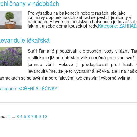
Jehličnany v nádobách
Pro výsadbu na balkonech nebo terasách, ale jako
zajímavý doplněk našich zahrad se pěstují jehličany v
nádobách. Hlavně na městských balkonech je to způsob
jak mít u sebe doma kousek přírody.
Kategorie: ZAHRAD
Levandule lékařská
Staří Římané ji používali k provonění vody v lázni. Ta
rostlinka je již od dob starověku ceněná pro svou svěží
jemnou vůni. Řekové ji předepisovali proti kašli.
levanduli víme, že je to významná léčivka, ale i na naši
ahrádkách se se svými modrofialovými květenstvími výborně vyjímá.
ategorie: KOŘENÍ A LÉČIVKY
ana:
1
...
3
4
5
6
7
8
9
10