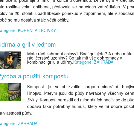
emocem, počínaje zimnicí a konče žloutenkou. Dříve byla v Čechá
ato rostlina velmi oblíbena, pěstovala se na všech zahrádkách. V prv
olovině 20. století upadl libeček poněkud v zapomnění, ale v součas
obě se mu dostává stále větší obliby.
ategorie: KOŘENÍ A LÉČIVKY
dírna a gril v jednom
Máte rádi zahradní oslavy? Rádi grilujete? A nebo máte
rádi čerstvé uzeniny? Co tak mít vše dohromady v
kombinaci grilu a udírny.
Kategorie: ZAHRADA
Výroba a použití kompostu
Kompost je velmi kvalitní organo-minerální hnojiv
Hnojivo, kterým jsou do půdy navraceny všechny cen
živiny. Kompost narozdíl od minerálních hnojiv se do pů
dodává také potřebný humus, který velmi dobře půso
a vlastnosti půdy.
ategorie: ZAHRADA