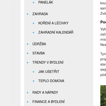
PANELÁK
kou
sam
Zvl
ZAHRADA
Po
KOŘENÍ A LÉČIVKY
Vyb
ZAHRADNÍ KALENDÁŘ
zač
mís
ÚDRŽBA
Nes
STAVBA
Tym
pro
TRENDY V BYDLENÍ
sta
ste
JAK UŠETŘIT
půd
TEPLO DOMOVA
RADY A NÁPADY
FINANCE A BYDLENÍ