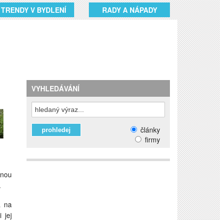
TRENDY V BYDLENÍ
RADY A NÁPADY
VYHLEDÁVÁNÍ
články
firmy
nnou
.
a na
 jej