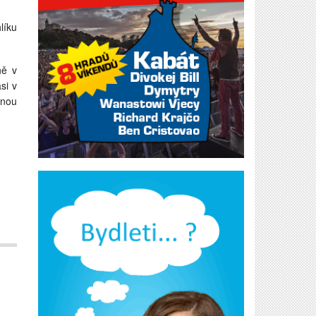
líku
ně v
si v
inou