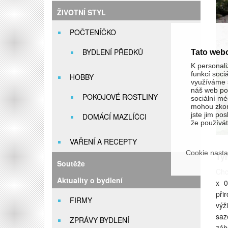
ŽIVOTNÍ STYL
POČTENÍČKO
BYDLENÍ PŘEDKŮ
Tato web
K personali
funkcí soci
HOBBY
využíváme s
náš web pou
POKOJOVÉ ROSTLINY
sociální méd
mohou zkom
jste jim pos
DOMÁCÍ MAZLÍČCI
že používáte
VAŘENÍ A RECEPTY
Cookie nasta
Ty
Soutěže
Chc
Aktuality o bydlení
x 0
při
FIRMY
výž
saz
ZPRÁVY BYDLENÍ
záh