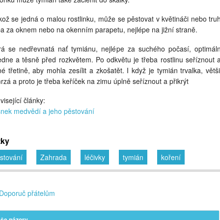
ikož se jedná o malou rostlinku, může se pěstovat v květináči nebo truh
ba za oknem nebo na okenním parapetu, nejlépe na jižní straně.
rá se nedřevnatá nať tymiánu, nejlépe za suchého počasí, optimál
edne a těsně před rozkvětem. Po odkvětu je třeba rostlinu seříznout a
né třetině, aby mohla zesílit a zkošatět. I když je tymián trvalka, větš
rzá a proto je třeba keříček na zimu úplně seříznout a přikrýt
visející články:
nek medvědí a jeho pěstování
tky
stování
Zahrada
léčivky
tymián
koření
Doporuč přátelům
še názory