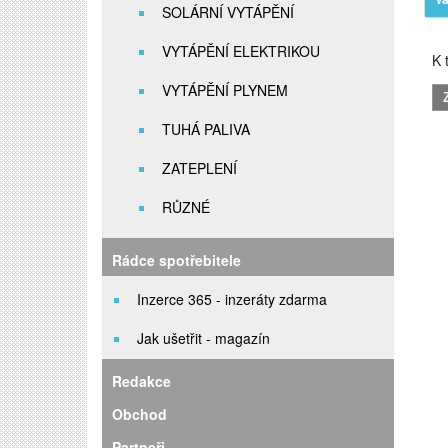
SOLÁRNÍ VYTÁPĚNÍ
VYTÁPĚNÍ ELEKTRIKOU
K t
VYTÁPĚNÍ PLYNEM
TUHÁ PALIVA
ZATEPLENÍ
RŮZNÉ
Rádce spotřebitele
Inzerce 365 - inzeráty zdarma
Jak ušetřit - magazín
Redakce
Obchod
Partneři