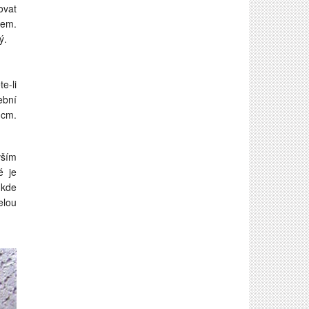
ovat
nem.
ý.
e-li
ební
 cm.
vším
é je
 kde
elou