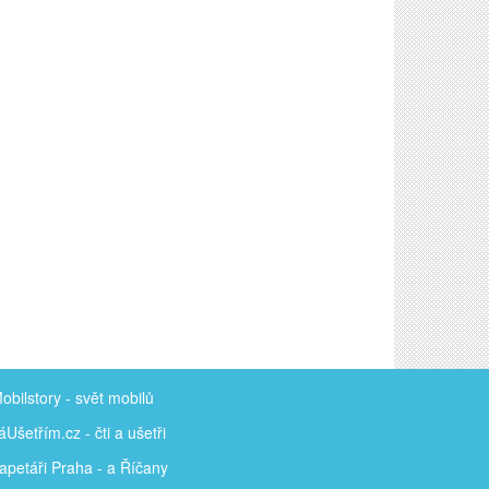
obilstory
- svět mobilů
áUšetřím
.cz - čti a ušetři
apetáři Praha - a Říčany