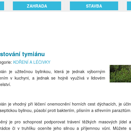
ZAHRADA
STAVBA
stování tymiánu
egorie:
KOŘENÍ A LÉČIVKY
ián je užitečnou bylinkou, která je jednak výborným
ením v kuchyni, a jednak se hojně využívá v lidovém
telství.
ián je vhodný při léčení onemocnění horních cest dýchacích, je úči
iseptickou bylinou, působí proti bakteriím, plísním a střevním parazitům
ěný je pro schopnost podporovat trávení těžkých masových jídel 
rádce či v truhlíku oceníte jeho silnou a příjemnou vůni. Můžete si