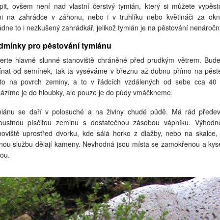
pit, ovšem není nad vlastní čerstvý tymián, který si můžete vypěst
i na zahrádce v záhonu, nebo i v truhlíku nebo květináči za ok
ádne to i nezkušený zahrádkář, jelikož tymián je na pěstování nenáročn
dmínky pro pěstování tymiánu
erte hlavně slunné stanoviště chráněné před prudkým větrem. Budet
ínat od semínek, tak ta vyséváme v březnu až dubnu přímo na pěst
to na povrch zeminy, a to v řádcích vzdálených od sebe cca 40
ázíme je do hloubky, ale pouze je do půdy vmáčkneme.
iánu se daří v polosuché a na živiny chudé půdě. Má rád přede
pustnou písčitou zeminu s dostatečnou zásobou vápníku. Výhodn
noviště uprostřed dvorku, kde sálá horko z dlažby, nebo na skalce,
jnou službu dělají kameny. Nevhodná jsou místa se zamokřenou a kys
ou.