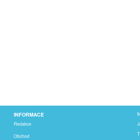
M
INFORMACE
Redakce
J
T
Obchod