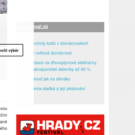
NEJČTENĚJŠÍ
Kontroly kotlů v domácnostech
volit výběr
12 voltová domácnost
Dotace na dřevoplynové elektrárny
a akvaponické skleníky až 90 %
Návod jak na slimáky
Stevia sladká a její pěstování
,5 m
svou
 čím
vané
kého