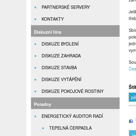
PARTNERSKÉ SERVERY
Jel
tře
KONTAKTY
Sbí
Diskuzní fóra
pol
jed
DISKUZE BYDLENÍ
vym
DISKUZE ZAHRADA
Sou
DISKUZE STAVBA
Čes
DISKUZE VYTÁPĚNÍ
Ští
DISKUZE POKOJOVÉ ROSTINY
pě
Poradny
ENERGETICKÝ AUDITOR RADÍ
TEPELNÁ ČERPADLA
Va