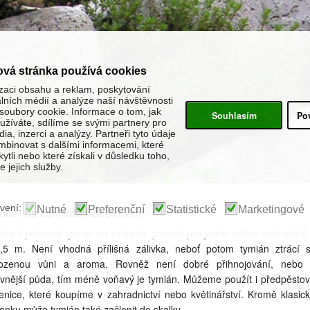
ová stránka používá cookies
zaci obsahu a reklam, poskytování
álních médií a analýze naší návštěvnosti
oubory cookie. Informace o tom, jak
Souhlasím
Po
žíváte, sdílíme se svými partnery pro
ia, inzerci a analýzy. Partneři tyto údaje
binovat s dalšími informacemi, které
kytli nebo které získali v důsledku toho,
 jejich služby.
vení:
Nutné
Preferenční
Statistické
Marketingové
mián na zahradě i za oknem
ete-li pěstovat tymián na zahradě, postačí pro jednu rodinu záhonek 0
,5 m. Není vhodná přílišná zálivka, neboť potom tymián ztrácí 
rozenou vůni a aroma. Rovněž není dobré přihnojování, nebo
ivnější půda, tím méně voňavý je tymián. Můžeme použít i předpěsto
enice, které koupíme v zahradnictví nebo květinářství. Kromě klasic
onku může tymián také začlenit do skalky.