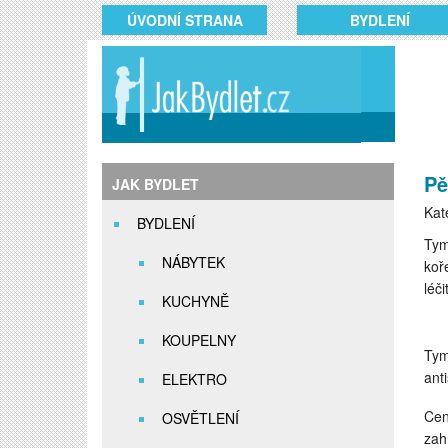
ÚVODNÍ STRANA
BYDLENÍ
Pě
JAK BYDLET
Kat
BYDLENÍ
Tym
NÁBYTEK
koř
léči
KUCHYNĚ
KOUPELNY
Tym
ant
ELEKTRO
Cen
OSVĚTLENÍ
zah