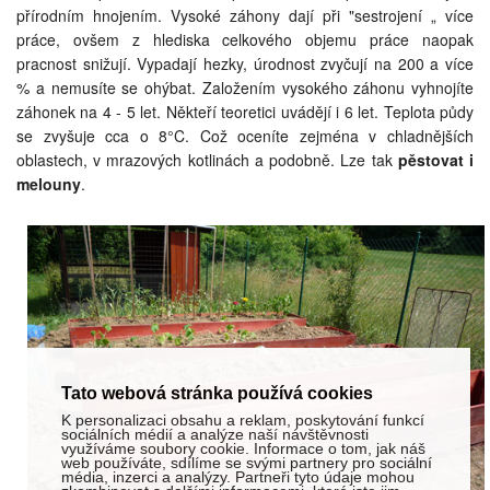
přírodním hnojením. Vysoké záhony dají při "sestrojení „ více
práce, ovšem z hlediska celkového objemu práce naopak
pracnost snižují. Vypadají hezky, úrodnost zvyčují na 200 a více
% a nemusíte se ohýbat. Založením vysokého záhonu vyhnojíte
záhonek na 4 - 5 let. Někteří teoretici uvádějí i 6 let. Teplota půdy
se zvyšuje cca o 8°C. Což oceníte zejména v chladnějších
oblastech, v mrazových kotlinách a podobně. Lze tak
pěstovat i
melouny
.
Tato webová stránka používá cookies
K personalizaci obsahu a reklam, poskytování funkcí
sociálních médií a analýze naší návštěvnosti
využíváme soubory cookie. Informace o tom, jak náš
web používáte, sdílíme se svými partnery pro sociální
média, inzerci a analýzy. Partneři tyto údaje mohou