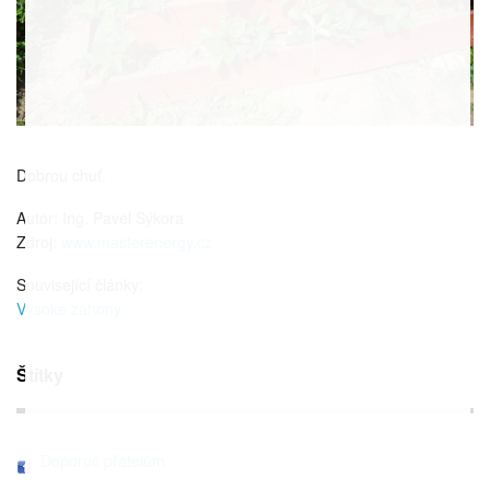
Dobrou chuť.
Autor: Ing. Pavel Sýkora
Zdroj:
www.masterenergy.cz
Související články:
Vysoké záhony
Štítky
Doporuč přátelům