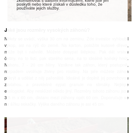
zkombinovat s dalšími informacemi, které jste jim
poskytli nebo které získali v důsledku toho, že
používáte jejich služby.
Jaké jsou rozměry vysokých záhonů?
Někdy se uvádí, výška 30 cm na zeminu. Zde investor vyhloubil
výkop, asi na rýč do země. Na karton, položíte kusové dřevo,
může být i nahnilé. Můžete dosypat štěpkou. Pak dát vrstvu
četiny, na to listí, pak starého sena, na to ideálně koňský hnůj.
Nahoru, 7 - 20 cm hlíny. Vznikne tak záhon, který postupně,
rozpadem uvolňuje živiny pro rostliny. Na jaře můžete záhon
přikrýt a udělat z něj pařeniště. Ideálně je doplnit jej povrchovou
závlahou, a pravidelně sypat granule na slimáky. Nejlépe
ekologické. Aby nesklízel někdo jiný. Rozměry tohoto záhonu jsou
3,5 m x 60 cm, distanc mezi záhony opět 60 cm. Doporučuje se
na šířku sekačky. Výška daného záhonu je asi 45 cm.