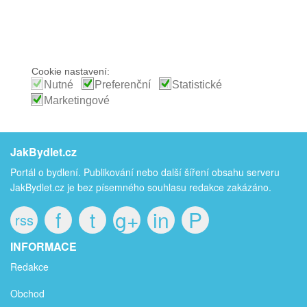
Cookie nastavení:
Nutné
Preferenční
Statistické
Marketingové
JakBydlet.cz
Portál o bydlení. Publikování nebo další šíření obsahu serveru
JakBydlet.cz je bez písemného souhlasu redakce zakázáno.
f
t
g+
in
P
rss
INFORMACE
Redakce
Obchod