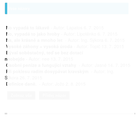
Vaše názory
No vypadá to lákavě
- Autor: Lapatos 6. 7. 2015
No, vypadá to jako hroby
- Autor: Lipotěnko 6. 7. 2015
Na, ale krásně a mnoho let
- Autor: Ing. Sýkora 6. 7. 2015
Vysoké záhony = vysoká úroda
- Autor: Topič 13. 7. 2015
Býval soběstačný, teď se bez dotací
neobejde
- Autor: nee 13. 7. 2015
Osobní peníze a fungující vztahy
- Autor: Jasné 14. 7. 2015
Při poklesu radím dosypávat kravským
- Autor: Ing.
Sýkora 26. 7. 2015
Definice daně.
- Autor: Jožo 2. 8. 2015