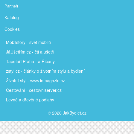
Partneři
Katalog
Cookies
Mobilstory
- svět mobilů
JáUšetřím
.cz - čti a ušetři
Tapetáři Praha - a Říčany
zstyl.cz - články
o životním stylu a bydlení
Životní styl - www.inmagazin.cz
Cestování - cestovniserver.cz
Levné a
dřevěné podlahy
© 2026 JakBydlet.cz