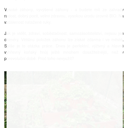
Vysoké záhony, vyvýšené záhony - a budete mít ze zahrady
radost, dobrý pocit, velmi zdravou, vysokou úrodu úrovně BIO. Na
vzdálenost natažené ruky.
Jak je vidět, zdraví, soběstačnost, samozásobitelství, nejsou jen
chiméry. Většinu položek záhonu lze získat zdarma i ve městě.
Spíše je to otázka práce. Dnes je perfektní, výživný a hlavně
výhřevný koňský hnůj ještě mnohem dosažitelnější, než v
porevoluční době. Proč toho nevyužít?