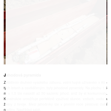
Jahodová pyramida
Zvláštním druhem vysokého záhonu, velmi hojně užívaném v 80 -
tých letech a osvědčeným, byly jahodové pyramidy. Na plochu 1,5
m x 1,5 lze nasadit až 50 sazenic jahod, aniž by si konkurovaly.
Konstrukce umožňuje perfektně využívat slunce, vzduch, vodu a
živiny z hnoje. Mezi jahodníky lze v prvním roce pěstovat další
rostliny. Například salát.