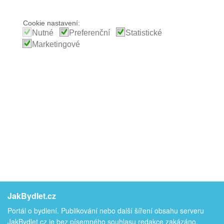
Cookie nastavení:
Nutné
Preferenční
Statistické
Marketingové
JakBydlet.cz
Portál o bydlení. Publikování nebo další šíření obsahu serveru
JakBydlet.cz je bez písemného souhlasu redakce zakázáno.