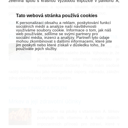
zelenina spolu s krásnou výzdobou expozice v pavilonu A,
bohatým programem a spoustou lákadel, včetně tradiční
gastronomie a trhů na podzimní etapě Flora Olomouc.
Tato webová stránka používá cookies
Kategorie: ZAHRADA
K personalizaci obsahu a reklam, poskytování funkcí
sociálních médií a analýze naší návštěvnosti
využíváme soubory cookie. Informace o tom, jak náš
web používáte, sdílíme se svými partnery pro
Fotovoltaika efektivně a teplá voda zdarma
sociální média, inzerci a analýzy. Partneři tyto údaje
mohou zkombinovat s dalšími informacemi, které jste
jim poskytli nebo které získali v důsledku toho, že
Fotovoltaika se nám "cpe" stále více do
používáte jejich služby.
všech součástí našeho života. Výhodou je, že
je to elektřina zdarma, nevýhodou je
nespolehlivost dodávky. Proto mám osobně
raději fotovoltaiku jako energetické úspory, náhradu, záložní
zdroj elektřiny než ostrovní systém.
Kategorie: FINANCE A BYDLENÍ
Mrkev a její zdravotní účinky
Zapomeňte na pilulky s vitamínem A. Mrkev
poskytuje tolik vitamínu A a řadu dalších
impozantních přínosů pro zdraví, které v