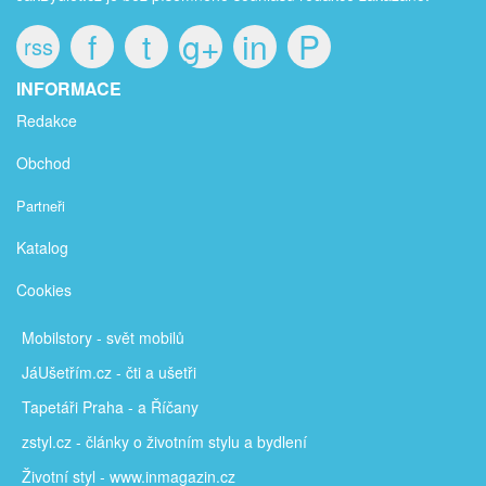
f
t
g+
in
P
rss
INFORMACE
Redakce
Obchod
Partneři
Katalog
Cookies
Mobilstory
- svět mobilů
JáUšetřím
.cz - čti a ušetři
Tapetáři Praha - a Říčany
zstyl.cz - články
o životním stylu a bydlení
Životní styl - www.inmagazin.cz