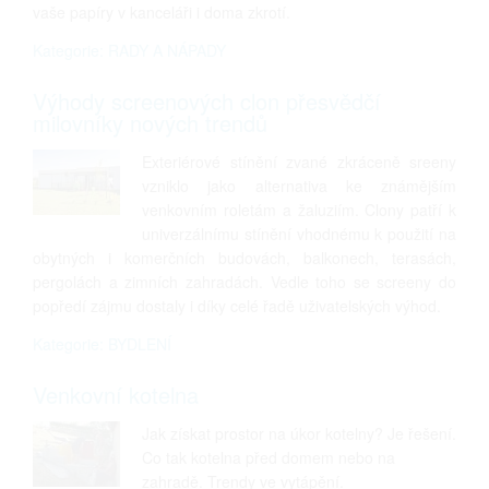
vaše papíry v kanceláři i doma zkrotí.
Kategorie: RADY A NÁPADY
Výhody screenových clon přesvědčí
milovníky nových trendů
Exteriérové stínění zvané zkráceně sreeny
vzniklo jako alternativa ke známějším
venkovním roletám a žaluziím. Clony patří k
univerzálnímu stínění vhodnému k použití na
obytných i komerčních budovách, balkonech, terasách,
pergolách a zimních zahradách. Vedle toho se screeny do
popředí zájmu dostaly i díky celé řadě uživatelských výhod.
Kategorie: BYDLENÍ
Venkovní kotelna
Jak získat prostor na úkor kotelny? Je řešení.
Co tak kotelna před domem nebo na
zahradě. Trendy ve vytápění.