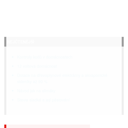
NEJČTENĚJŠÍ
Kontroly kotlů v domácnostech
12 voltová domácnost
Dotace na dřevoplynové elektrárny a akvaponické
skleníky až 90 %
Návod jak na slimáky
Stevia sladká a její pěstování