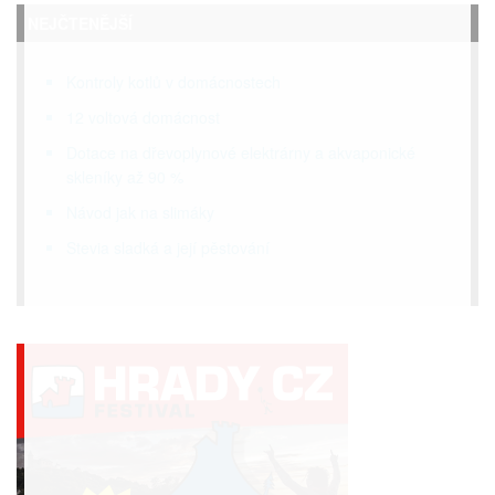
NEJČTENĚJŠÍ
Kontroly kotlů v domácnostech
12 voltová domácnost
Dotace na dřevoplynové elektrárny a akvaponické
skleníky až 90 %
Návod jak na slimáky
Stevia sladká a její pěstování