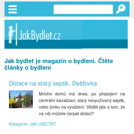
🔎
Jak bydlet je magazín o bydlení. Čtěte
články o bydlení
Dotace na starý septik. Dešťovka.
Mnoho domů má dnes, po přepojení na
centrální kanalizaci, starý nevyužívaný septik,
nebo jímku na vyvážení. Věděli jste o tom, že
na něj můžete čerpat dotaci?
Kategorie: JAK UŠETŘIT