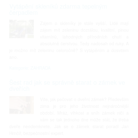
Vytápění skleníků zdarma tepelným
čerpadlem
Zájem o skleníky je stále vyšší. Lidé mají
zájem mít zeleninu dozrálou, kvalitní, plnou
vitamínů, lahodných přírodních chutí a
absolutně čerstvou. Tedy nadosah od ruky. A
je možno mít zeleninu celoročně? S vytápěním a dosvitem
ano.
Kategorie: ZAHRADA
Šest rad jak se správně starat o zámek ve
dveřích
Víte, jak pečovat o dveřní zámek? Především
zima je pro jeho životnost nejnáročnější
období. Mráz, vlhkost a sníh zámek ničí a
vám se tak jednoho dne může stát, že třeba
dveře neodemknete. Jak se o zámek starat poradí Jan
Hrnčíř, bezpečnostní expert.