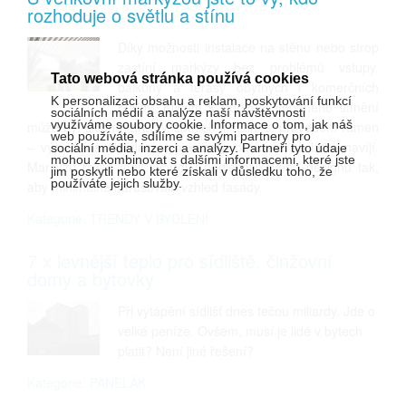
rozhoduje o světlu a stínu
Díky možnosti instalace na stěnu nebo strop
zastíní markýzy bez problémů vstupy,
Tato webová stránka používá cookies
balkony a terasy obytných i komerčních
K personalizaci obsahu a reklam, poskytování funkcí
budov. Klíčem k pořízení vhodného stínění
sociálních médií a analýze naší návštěvnosti
využíváme soubory cookie. Informace o tom, jak náš
může být sklon markýzy, způsob instalace, provedení ramen
web používáte, sdílíme se svými partnery pro
– výsuvná a skládací, typ kazety, do které se látka navíjí.
sociální média, inzerci a analýzy. Partneři tyto údaje
mohou zkombinovat s dalšími informacemi, které jste
Markýzu byste měli vybírat i podle celkového designu tak,
jim poskytli nebo které získali v důsledku toho, že
používáte jejich služby.
aby minimálně narušovala vzhled fasády.
Kategorie: TRENDY V BYDLENÍ
7 x levnější teplo pro sídliště, činžovní
domy a bytovky
Při vytápění sídlišť dnes tečou miliardy. Jde o
velké peníze. Ovšem, musí je lidé v bytech
platit? Není jiné řešení?
Kategorie: PANELÁK