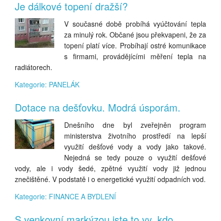
Je dálkové topení dražší?
V současné době probíhá vyúčtování tepla
za minulý rok. Občané jsou překvapeni, že za
topení platí více. Probíhají ostré komunikace
s firmami, provádějícími měření tepla na
radiátorech.
Kategorie: PANELÁK
Dotace na dešťovku. Modrá úsporám.
Dnešního dne byl zveřejněn program
ministerstva životního prostředí na lepší
využití dešťové vody a vody jako takové.
Nejedná se tedy pouze o využití dešťové
vody, ale i vody šedé, zpětné využití vody již jednou
znečištěné. V podstatě i o energetické využití odpadních vod.
Kategorie: FINANCE A BYDLENÍ
S venkovní markýzou jste to vy, kdo