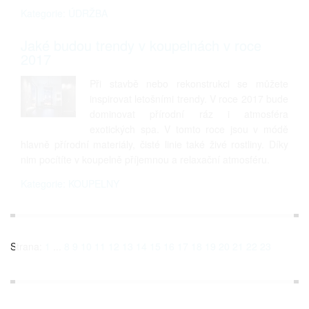
Kategorie: ÚDRŽBA
Jaké budou trendy v koupelnách v roce
2017
Při stavbě nebo rekonstrukci se můžete
inspirovat letošními trendy. V roce 2017 bude
dominovat přírodní ráz i atmosféra
exotických spa. V tomto roce jsou v módě
hlavně přírodní materiály, čisté linie také živé rostliny. Díky
nim pocítíte v koupelně příjemnou a relaxační atmosféru.
Kategorie: KOUPELNY
Strana:
1
...
8
9
10
11
12
13
14
15
16
17
18
19
20
21
22
23