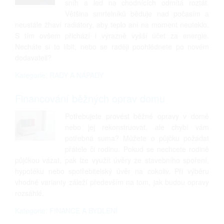
sníh a led na chodnících odmítá roztát.
Většina smrtelníků běduje nad počasím a
neustále žhaví radiátory, aby teplo ani na moment neuteklo.
S tím ovšem přichází i výrazně vyšší účet za energie.
Necháte si to líbit, nebo se raději poohlédnete po novém
dodavateli?
Kategorie: RADY A NÁPADY
Financování běžných oprav domu
Potřebujete provést běžné opravy v domě
nebo jej rekonstruovat, ale chybí vám
potřebná suma? Můžete o půjčku požádat
přátele či rodinu. Pokud se nechcete rodině
půjčkou vázat, pak lze využít úvěry ze stavebního spoření,
hypotéku nebo spotřebitelský úvěr na cokoliv. Při výběru
vhodné varianty záleží především na tom, jak budou opravy
rozsáhlé.
Kategorie: FINANCE A BYDLENÍ