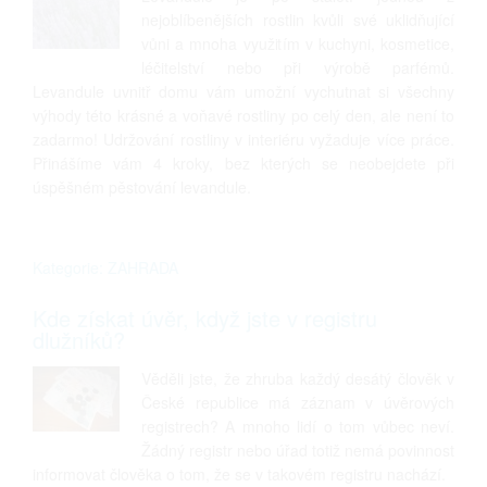
nejoblíbenějších rostlin kvůli své uklidňující
vůni a mnoha využitím v kuchyni, kosmetice,
léčitelství nebo při výrobě parfémů.
Levandule uvnitř domu vám umožní vychutnat si všechny
výhody této krásné a voňavé rostliny po celý den, ale není to
zadarmo! Udržování rostliny v interiéru vyžaduje více práce.
Přinášíme vám 4 kroky, bez kterých se neobejdete při
úspěšném pěstování levandule.
Kategorie: ZAHRADA
Kde získat úvěr, když jste v registru
dlužníků?
Věděli jste, že zhruba každý desátý člověk v
České republice má záznam v úvěrových
registrech? A mnoho lidí o tom vůbec neví.
Žádný registr nebo úřad totiž nemá povinnost
informovat člověka o tom, že se v takovém registru nachází.