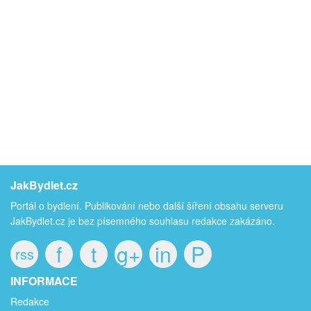
JakBydlet.cz
Portál o bydlení. Publikování nebo další šíření obsahu serveru
JakBydlet.cz je bez písemného souhlasu redakce zakázáno.
f
t
g+
in
P
rss
INFORMACE
Redakce