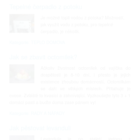
Tepelné čerpadlo z potoku
Je možné topit vodou z potoka? Možností,
jak využít vodu z potoku, pro tepelné
čerpadlo, je několik.
Kategorie: TEPLO DOMOVA
Jak se zbavit octomilek?
Ačkoliv životnost octomilek od vajíčka do
dospělosti je 8-10 dní, i přesto je jejich
existence zhoubou domácností. Octomilkám
se daří ve vlhkých místech. Přitahuje je
ovoce. Zvláště to kvasící a zahnívající. Vyzkoušejte tyto 3 + 1
domácí pasti a buďte doma zase pánem vy!
Kategorie: RADY A NÁPADY
Jak pěstovat levanduli
Levandule je po staletí jednou z