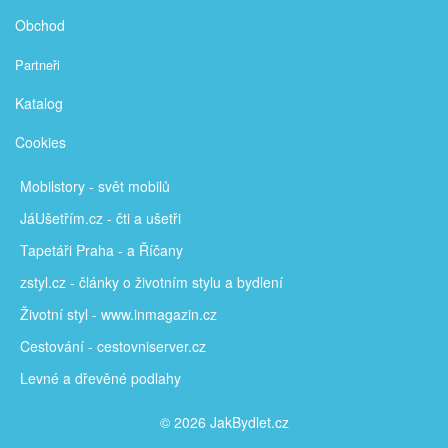
Obchod
Partneři
Katalog
Cookies
Mobilstory
- svět mobilů
JáUšetřím
.cz - čti a ušetři
Tapetáři Praha - a Říčany
zstyl.cz - články
o životním stylu a bydlení
Životní styl - www.inmagazin.cz
Cestování - cestovniserver.cz
Levné a
dřevěné podlahy
© 2026 JakBydlet.cz