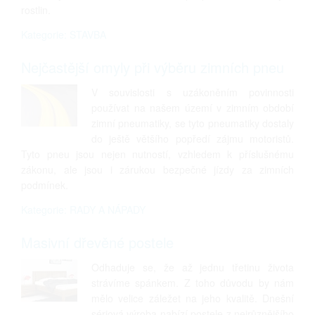
rostlin.
Kategorie: STAVBA
Nejčastější omyly při výběru zimních pneu
V souvislosti s uzákoněním povinnosti
používat na našem území v zimním období
zimní pneumatiky, se tyto pneumatiky dostaly
do ještě většího popředí zájmu motoristů.
Tyto pneu jsou nejen nutností, vzhledem k příslušnému
zákonu, ale jsou i zárukou bezpečné jízdy za zimních
podmínek.
Kategorie: RADY A NÁPADY
Masivní dřevěné postele
Odhaduje se, že až jednu třetinu života
strávíme spánkem. Z toho důvodu by nám
mělo velice záležet na jeho kvalitě. Dnešní
sériová výroba nabízí postele z nejrůznějšího