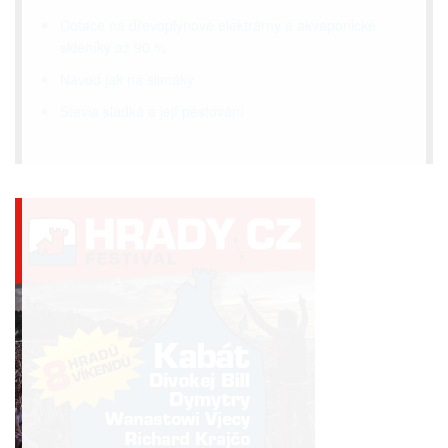
Dotace na dřevoplynové elektrárny a akvaponické
skleníky až 90 %
Návod jak na slimáky
Stevia sladká a její pěstování