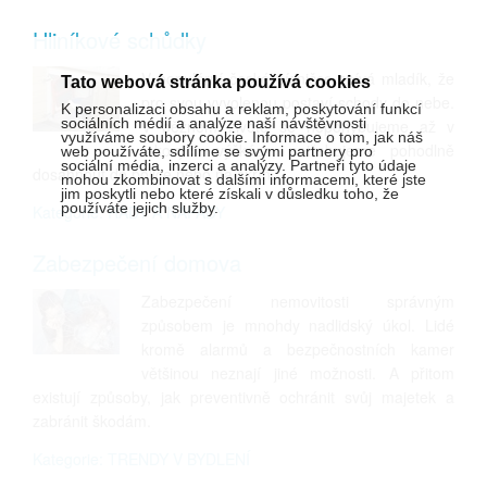
Hliníkové schůdky
V populární české písničce zpívá mladík, že
Tato webová stránka používá cookies
pro svou vyvolenou postaví schody do nebe.
K personalizaci obsahu a reklam, poskytování funkcí
sociálních médií a analýze naší návštěvnosti
V běžném životě se nepohybujeme až v
využíváme soubory cookie. Informace o tom, jak náš
takových výškách, potřebujeme pohodlně
web používáte, sdílíme se svými partnery pro
sociální média, inzerci a analýzy. Partneři tyto údaje
dosáhnout do police nebo na skříň.
mohou zkombinovat s dalšími informacemi, které jste
jim poskytli nebo které získali v důsledku toho, že
používáte jejich služby.
Kategorie: RADY A NÁPADY
Zabezpečení domova
Zabezpečení nemovitosti správným
způsobem je mnohdy nadlidský úkol. Lidé
kromě alarmů a bezpečnostních kamer
většinou neznají jiné možnosti. A přitom
existují způsoby, jak preventivně ochránit svůj majetek a
zabránit škodám.
Kategorie: TRENDY V BYDLENÍ