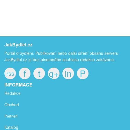
JakBydlet.cz
Portál o bydlení. Publikování nebo další šíření obsahu serveru
JakBydlet.cz je bez písemného souhlasu redakce zakázáno.
f
t
g+
in
P
rss
INFORMACE
Redakce
Obchod
Partneři
Katalog