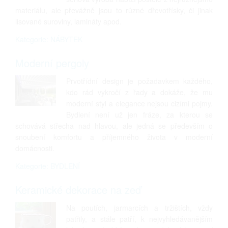
materiálu, ale převážně jsou to různé dřevotřísky, či jinak
lisované suroviny, lamináty apod.
Kategorie: NÁBYTEK
Moderní pergoly
Prvotřídní design je požadavkem každého,
kdo rád vykročí z řady a dokáže, že mu
moderní styl a elegance nejsou cizími pojmy.
Bydlení není už jen fráze, za kterou se
schovává střecha nad hlavou, ale jedná se především o
snoubení komfortu a příjemného života v moderní
domácnosti.
Kategorie: BYDLENÍ
Keramické dekorace na zeď
Na poutích, jarmarcích a tržištích, vždy
patřily, a stále patří, k nejvyhledávanějším