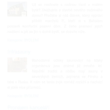
Už se nechcete s rodinou tísnit v malém
bytě? Uvažujete o stavbě nového rodinného
domu? Přečtěte si náš článek, který vypráví
příběh manželů P., kteří si s Bahalem
postavili komfortní pasivní dům. Z čeho pramení jejich
nadšení a jak se jim v domě bydlí, se dozvíte níže.
Kategorie: BYDLENÍ
Infrasauny
Blahodárné účinky saunování na lidský
organismus jsou známé již mnoho let.
Největší tradici a oblibu mají sauny v
severských zemích, zejména ve Finsku a
také v Rusku. K nám se tento zvyk rovněž rozšířil a nachází
si stále více příznivců.
Kategorie: BYDLENÍ
Pronájem kanceláří