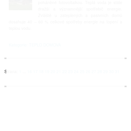
poháněné fotovoltaikou. Teplá voda je stále
dražší a významnější spotřebič energie.
Zvláště u zateplených a pasivních domů
dosahuje 40 – 60 % celkové spotřeby energie na topení a
teplou vodu.
Kategorie: TEPLO DOMOVA
Strana:
1
...
16
17
18
19
20
21
22
23
24
25
26
27
28
29
30
31