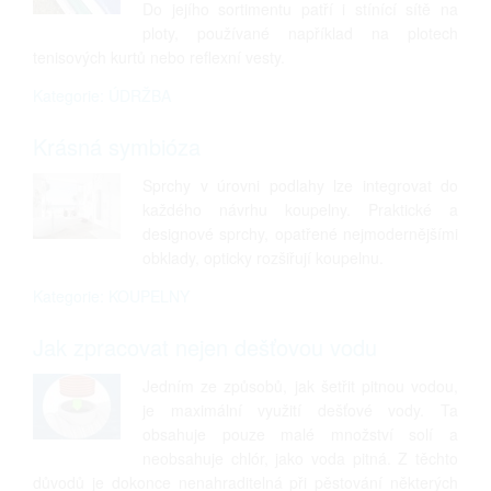
Do jejího sortimentu patří i stínící sítě na
ploty, používané například na plotech
tenisových kurtů nebo reflexní vesty.
Kategorie: ÚDRŽBA
Krásná symbióza
Sprchy v úrovni podlahy lze integrovat do
každého návrhu koupelny. Praktické a
designové sprchy, opatřené nejmodernějšími
obklady, opticky rozšiřují koupelnu.
Kategorie: KOUPELNY
Jak zpracovat nejen dešťovou vodu
Jedním ze způsobů, jak šetřit pitnou vodou,
je maximální využití dešťové vody. Ta
obsahuje pouze malé množství solí a
neobsahuje chlór, jako voda pitná. Z těchto
důvodů je dokonce nenahraditelná při pěstování některých