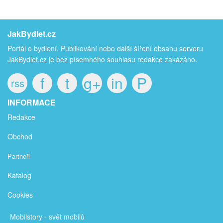
JakBydlet.cz
Portál o bydlení. Publikování nebo další šíření obsahu serveru
JakBydlet.cz je bez písemného souhlasu redakce zakázáno.
f
t
g+
in
P
rss
INFORMACE
Redakce
Obchod
Partneři
Katalog
Cookies
Mobilstory
- svět mobilů