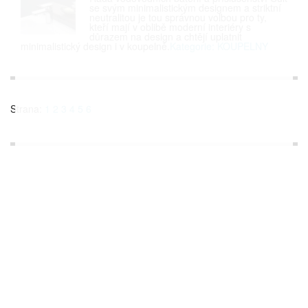
se svým minimalistickým designem a striktní
neutralitou je tou správnou volbou pro ty,
kteří mají v oblibě moderní interiéry s
důrazem na design a chtějí uplatnit
minimalistický design i v koupelně.
Kategorie: KOUPELNY
Strana:
1
2
3
4
5
6