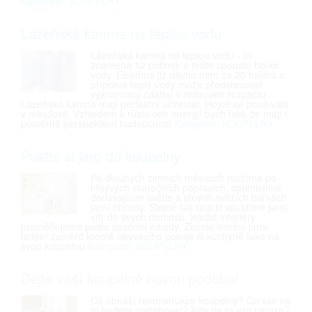
Kategorie: KOUPELNY
Lázeňská kamna na teplou vodu
Lázeňská kamna na teplou vodu - to
znamená 12 polínek a máte spoustu horké
vody. Elektřina již dávno není za 20 haléřů a
příprava teplé vody může představovat
významnou částku v rodinném rozpočtu.
Lázeňská kamna mají perfektní účinnost. Hojně se používala
v minulosti. Vzhledem k růstu cen energií bych řekl, že mají i
poměrně perspektivní budoucnost.
Kategorie: KOUPELNY
Pusťte si jaro do koupelny
Po dlouhých zimních měsících toužíme po
hřejivých slunečních paprscích, optimismus
dodávajícím světle a plných svěžích barvách
jarní přírody. Stejně tak rádi si vpustíme jarní
vítr do svých domovů, jejichž interiéry
proměňujeme podle sezónní nálady. Zkuste letošní jarní
ladění zaměřit kromě obývacího pokoje či kuchyně také na
svou koupelnu.
Kategorie: KOUPELNY
Dejte vaší koupelně novou podobu!
Co obnáší rekonstrukce koupelny? Co vše na
to budete potřebovat? Kde na to vzít peníze?