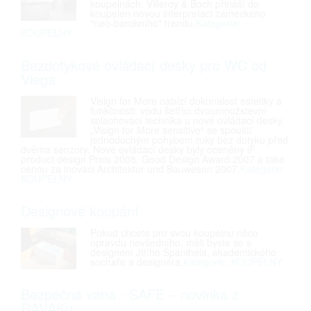
koupelnách. Villeroy & Boch přináší do
koupelen novou interpretaci zámeckého
“neo-barokního” trendu.
Kategorie:
KOUPELNY
Bezdotykové ovládací desky pro WC od
Viega
Visign for More nabízí dokonalost estetiky a
funkčnosti: vodu šetřící dvoumnožstevní
splachovací technika u nové ovládací desky.
„Visign for More sensitive“ se spouští
jednoduchým pohybem ruky bez dotyku před
dvěma senzory. Nové ovládací desky byly oceněny iF
product design Preis 2008, Good Design Award 2007 a také
cenou za inovaci Architektur und Bauwesen 2007.
Kategorie:
KOUPELNY
Designové koupání
Pokud chcete pro svou koupelnu něco
opravdu nevšedního, měli byste se s
designem Jiřího Španihela, akademického
sochaře a designéra.
Kategorie: KOUPELNY
Bezpečná vana - SAFE – novinka z
RAVAKu