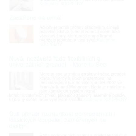
Kategorie: KOUPELNY
Zaostřeno na urinál
Ačkoliv je urinál určený především silnější
polovině lidstva, jeho přednosti ocení také
všechny ženy, které mají doma kromě
manžela jednoho a více synů.
Kategorie:
KOUPELNY
Nová, nezávislá řada flexibilních a
univerzálních zrcadel – More to See
More to see je jméno atraktivní série zrcadel,
kterou Villeroy & Boch prezentoval na
mezinárodním jarním veletrhu ISH 2007 ve
Frankfurtu nad Mohanem. Řada je navržena
jako komplexní systém různě
kombinovatelných prvků, jako jsou zásuvky, skleněné poličky,
tři druhy světel nebo vyhřívání zrcadla.
Kategorie: KOUPELNY
Cult přináší rozmanitost do moderních i
klasických koupelen zaměřených na
design.
Řada vodovodních baterií a příslušenství Cult