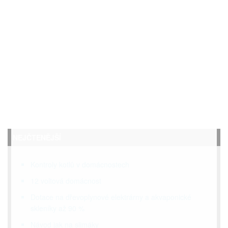
NEJČTENĚJŠÍ
Kontroly kotlů v domácnostech
12 voltová domácnost
Dotace na dřevoplynové elektrárny a akvaponické
skleníky až 90 %
Návod jak na slimáky