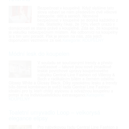
Bezpečnost v koupelně. Když slyšíme tato
slova vybaví se nám především dvě věkové
kategorie: děti a senioři. Nicméně
bezpečnost v koupelně se dotýká každého z
nás. Statistiky říkají, že 70% všech úrazů v
domácnosti se stane právě v koupelně. Zdá se, že koupelna
je vskutku nebezpečným místem. Ale odborníci na koupelny
si s tím umí poradit. Pak je jenom na nás, zda jejich
doporučení vezmeme za své.
Kategorie: KOUPELNY
Módní lesk do koupelen
V souladu se současnými trendy a přesto
nadčasové – takové jsou nové zrcadlově
lesklé povrchové úpravy koupelnového
nábytku Central Line Fashion od Villeroy &
Boch v radikálním bílém a černém odstínu
Glossy White a Glossy Black. Díky vysokému lesku a trendy
bílo-černé kombinaci je svěží řada Central Line Fashion
ideální pro ty, kteří chtějí stylovou a odvážnou koupelnu a
potrpí si na individualistickou extravaganci.
Kategorie:
KOUPELNY
Toaletní umyvadlo Loop – velkorysá
elegance elipsy
Pro nábytkovou řadu Central Line Fashion a