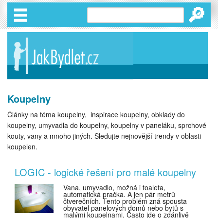
🔎
Koupelny
Články na téma koupelny, inspirace koupelny, obklady do
koupelny, umyvadla do koupelny, koupelny v paneláku, sprchové
kouty, vany a mnoho jiných. Sledujte nejnovější trendy v oblasti
koupelen.
LOGIC - logické řešení pro malé koupelny
Vana, umyvadlo, možná i toaleta,
automatická pračka. A jen pár metrů
čtverečních. Tento problém zná spousta
obyvatel panelových domů nebo bytů s
malými koupelnami. Často jde o zdánlivě