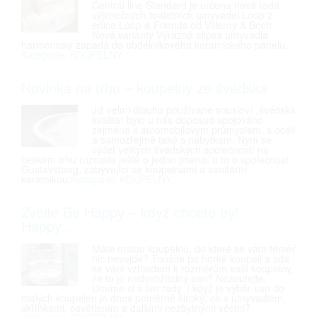
Central line Standard je určena nová řada
výjimečných toaletních umyvadel Loop z
edice Loop & Friends od Villeroy & Boch.
Nová varianty Výrazná elipsa umyvadla
harmonicky zapadá do obdélníkového keramického panelu.
Kategorie: KOUPELNY
Novinka na trhu – koupelny ze švédska
Již velmi dlouho používané sousloví „švédská
kvalita“ bylo u nás doposud spojováno
zejména s automobilovým průmyslem, s ocelí
a samozřejmě také s nábytkem. Nyní se
výčet velkých švédských společností na
českém trhu rozroste ještě o jedno jméno, a to o společnost
Gustavsberg, zabývající se koupelnami a sanitární
keramikou.
Kategorie: KOUPELNY
Zvolte Be Happy – když chcete být
Happy…
Máte malou koupelnu, do které se vám téměř
nic nevejde? Toužíte po horké koupeli a zdá
se vám vzhledem k rozměrům vaší koupelny,
že to je nedostižitelný sen? Nezoufejte.
Umíme si s tím rady. I když je výběr van do
malých koupelen je dnes poměrně široký, co s umyvadlem,
skříňkami, osvětlením a dalšími nezbytnými věcmi?