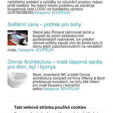
neřešitelný problém a vyhlídky na zútulnění prostoru nejsou
příliš nadějné. Na řešení tohoto problému se zaměřuje
koupelnová řada LOGIC od švédského výrobce
GUSTAVSBERG.
Kategorie: KOUPELNY
Solitérní vana – požitek pro bohy
Stejně jako Římané zahrnovali lázně a
koupele do svých každodenních
společenských radovánek, lze unikátní
vanové solitéry zapojit více do života bytu či
domu jejich zakomponováním na netradiční
místo.
Kategorie: KOUPELNY
Omnia Architectura – malá úsporná sanita
pro dům, byt i byznys
Nové, zmenšené WC a bidet Omnia
architectura compact od firmy Villeroy & Boch
představuje inovativní, na míru šité řešení
pro malé koupelny i komerční
sektor.
Kategorie: KOUPELNY
Vanu nebo sprchový kout?
Tato webová stránka používá cookies
Každý by si rád užil koupání i sprchování, ale
pokud je prostor koupelny menší, než