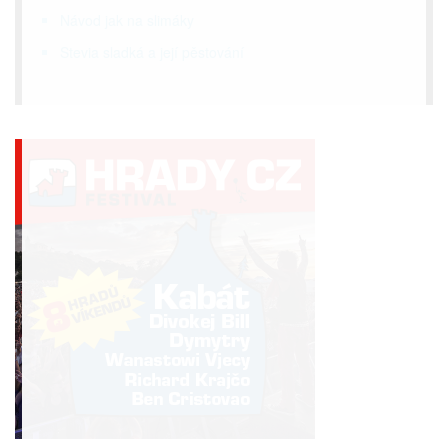
Návod jak na slimáky
Stevia sladká a její pěstování