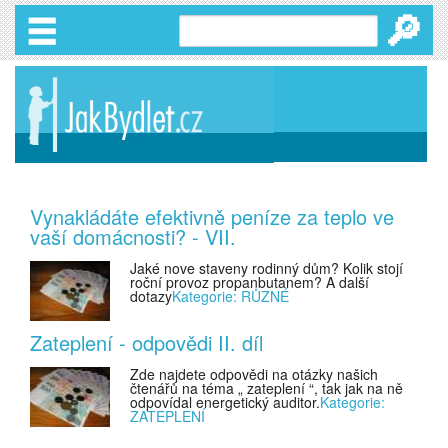
🔎
Vynakládáte efektivně peníze za teplo ve
vaší domácnosti? - VII.
Jaké nove staveny rodinný dům? Kolik stojí
roční provoz propanbutanem? A další
dotazy
Kategorie: RŮZNÉ
Zateplení - odpovědi II. díl
Zde najdete odpovědi na otázky našich
čtenářů na téma „ zateplení “, tak jak na ně
odpovídal energetický auditor.
Kategorie:
ZATEPLENÍ