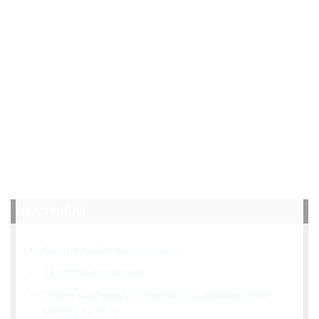
NEJČTENĚJŠÍ
Kontroly kotlů v domácnostech
12 voltová domácnost
Dotace na dřevoplynové elektrárny a akvaponické
skleníky až 90 %