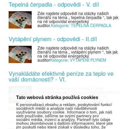
Tepelná čerpadla - odpovědi - V. díl
Zde najdete odpovědi na otázky našich
čtenářů na téma „ tepelná čerpadla “, tak jak
na ně odpovídal energetický
auditor.
Kategorie: TEPELNÁ ČERPADLA
Vytápění plynem - odpovědi - II.díl
Zde najdete odpovědi na otázky našich
čtenářů na téma „ vytápění plynem “, tak jak
na ně odpovídal energetický
auditor
Kategorie: VYTÁPĚNÍ PLYNEM
Vynakládáte efektivně peníze za teplo ve
vaší domácnosti? - VI.
Je možné kombinovat vytápění ještě
solárními panely? Chceme dělat rekonstrukci
fasády a oken. Jak vyřešit vytápění co
Tato webová stránka používá cookies
nejekonomičtěji a z hlediska nákladů co
nejlevněji. Lze aplikovat tepelné čerpadlo
K personalizaci obsahu a reklam, poskytování funkcí
využívající kanalizaci?
Kategorie: RŮZNÉ
sociálních médií a analýze naší návštěvnosti
využíváme soubory cookie. Informace o tom, jak náš
web používáte, sdílíme se svými partnery pro
sociální média, inzerci a analýzy. Partneři tyto údaje
Solární kolektory - odpovědi - III.díl
mohou zkombinovat s dalšími informacemi, které jste
jim poskytli nebo které získali v důsledku toho, že