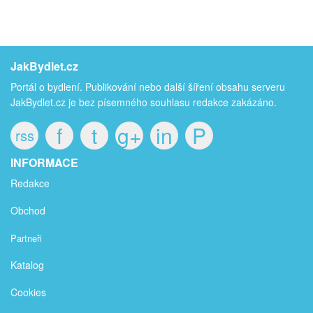
JakBydlet.cz
Portál o bydlení. Publikování nebo další šíření obsahu serveru
JakBydlet.cz je bez písemného souhlasu redakce zakázáno.
f
t
g+
in
P
rss
INFORMACE
Redakce
Obchod
Partneři
Katalog
Cookies