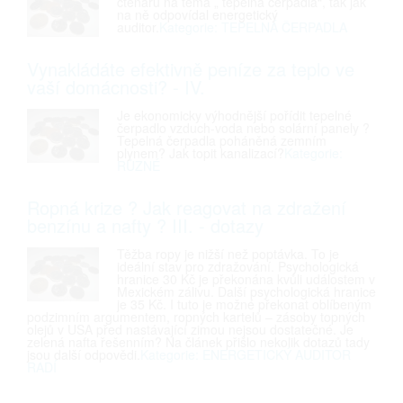
čtenářů na téma „ tepelná čerpadla“, tak jak
na ně odpovídal energetický
auditor.
Kategorie: TEPELNÁ ČERPADLA
Vynakládáte efektivně peníze za teplo ve
vaší domácnosti? - IV.
Je ekonomicky výhodnější pořídit tepelné
čerpadlo vzduch-voda nebo solární panely ?
Tepelná čerpadla poháněná zemním
plynem? Jak topit kanalizací?
Kategorie:
RŮZNÉ
Ropná krize ? Jak reagovat na zdražení
benzínu a nafty ? III. - dotazy
Těžba ropy je nižší než poptávka. To je
ideální stav pro zdražování. Psychologická
hranice 30 Kč je překonána kvůli událostem v
Mexickém zálivu. Další psychologická hranice
je 35 Kč. I tuto je možné překonat oblíbeným
podzimním argumentem, ropných kartelů – zásoby topných
olejů v USA před nastávající zimou nejsou dostatečné. Je
zelená nafta řešenním? Na článek přišlo nekolik dotazů tady
jsou další odpovědi.
Kategorie: ENERGETICKÝ AUDITOR
RADÍ