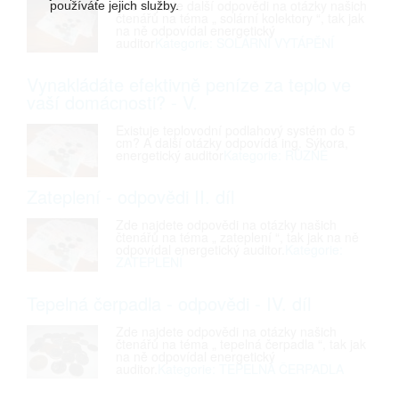
Zde najdete další odpovědi na otázky našich
používáte jejich služby.
čtenářů na téma „ solární kolektory “, tak jak
na ně odpovídal energetický
auditor
Kategorie: SOLÁRNÍ VYTÁPĚNÍ
Vynakládáte efektivně peníze za teplo ve
vaší domácnosti? - V.
Existuje teplovodní podlahový systém do 5
cm? A další otázky odpovídá ing. Sýkora,
energetický auditor
Kategorie: RŮZNÉ
Zateplení - odpovědi II. díl
Zde najdete odpovědi na otázky našich
čtenářů na téma „ zateplení “, tak jak na ně
odpovídal energetický auditor.
Kategorie:
ZATEPLENÍ
Tepelná čerpadla - odpovědi - IV. díl
Zde najdete odpovědi na otázky našich
čtenářů na téma „ tepelná čerpadla “, tak jak
na ně odpovídal energetický
auditor.
Kategorie: TEPELNÁ ČERPADLA