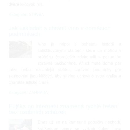
dveře klíčovou roli.
Kategorie: STAVBA
Jak uskladnit a chránit víno v domácích
podmínkách
Víno je nápoj s bohatou historií a
sofistikovanými chutěmi, které se mohou v
průběhu času ještě zdokonalit – pokud ho
správně uskladníme. Ať už máte doma pár
lahví nebo rozsáhlejší sbírku, správné podmínky pro
skladování jsou klíčové, aby si víno uchovalo svou kvalitu a
charakteristické chutě.
Kategorie: ZAHRADA
Půjčka po internetu znamená rychlé řešení
bez osobních schůzek
Dnes už se na kamenné pobočky nechodí,
krátkodobé úvěry se vyřizují úplně jiným