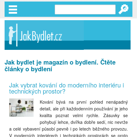
🔎
Jak bydlet je magazín o bydlení. Čtěte
články o bydlení
Jak vybrat kování do moderního interiéru i
technických prostor?
Kování bývá na první pohled nenápadný
detail, ale při každodenním používání je jeho
kvalita poznat velmi rychle. Zásuvky se
pohybují lehce, dvířka dobře sedí, nic nevrže
a celé vybavení působí pevně i po letech běžného provozu.
V moderních interiérech i technických prostorách se proto