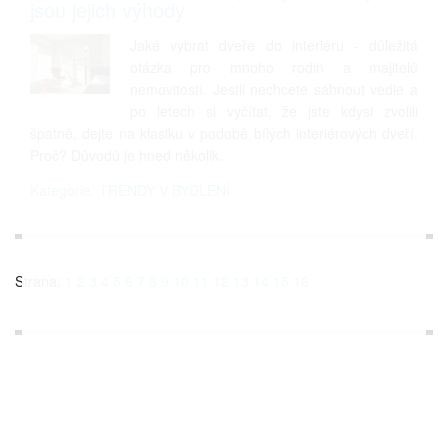
jsou jejich výhody
Jaké vybrat dveře do interiéru - důležitá
otázka pro mnoho rodin a majitelů
nemovitostí. Jestli nechcete sáhnout vedle a
po letech si vyčítat, že jste kdysi zvolili
špatně, dejte na klasiku v podobě bílých interiérových dveří.
Proč? Důvodů je hned několik.
Kategorie: TRENDY V BYDLENÍ
Strana:
1
2
3
4
5
6
7
8
9
10
11
12
13
14
15
16