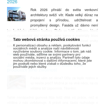
2026
Rok 2026 přináší do světa venkovní
architektury svěží vítr. Klade velký důraz na
propojení s přírodou, udržitelnost a
promyšlený design. Fasáda už dávno není
jen funkčním pláštěm budovy. Stala se totiž plátnem, které
vyjadřuje osobitý styl majitele. Jaké barvy a materiály letos
Tato webová stránka používá cookies
dominují a jak s nimi elegantně sladit další klíčové prvky
exteriéru?
K personalizaci obsahu a reklam, poskytování funkcí
sociálních médií a analýze naší návštěvnosti
využíváme soubory cookie. Informace o tom, jak náš
Kategorie: TRENDY V BYDLENÍ
web používáte, sdílíme se svými partnery pro
sociální média, inzerci a analýzy. Partneři tyto údaje
mohou zkombinovat s dalšími informacemi, které jste
Jak dlouho vydrží těsnění oken a jak
jim poskytli nebo které získali v důsledku toho, že
používáte jejich služby.
prodloužit jeho životnost
Fouká vám od okna? Účty za teplo rostou a
vy nevíte proč? Možná je na vině něco, na co
většina lidí zapomíná. Těsnění.
Tahle nenápadná gumová lišta totiž dělá víc práce, než si
většina z nás uvědomuje. A právě ona často rozhoduje o