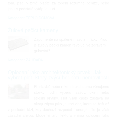
tom, jestli v zimě platíte za topení rozumné peníze, nebo
jestli v podstatě vytápíte ulici.
Kategorie: TEPLO DOMOVA
Žulové pečicí kameny
Zapomeňte na spálené maso z mřížky: Proč
je žulový pečicí kámen revolucí ve zdravém
grilování?
Kategorie: ZAHRADA
Oplocení jako architektonický prvek: Jak
vybrat plot, který zvýší hodnotu nemovitosti
Při stavbě nebo rekonstrukci domu věnujeme
stovky hodin výběru fasády, oken nebo
střešní krytiny. Plot však často zůstává na
okraji zájmu jako „nutné zlo“, které se řeší až
v poslední fázi, kdy dochází rozpočet i energie. To je však
zásadní chyba. Moderní architektura vnímá oplocení jako