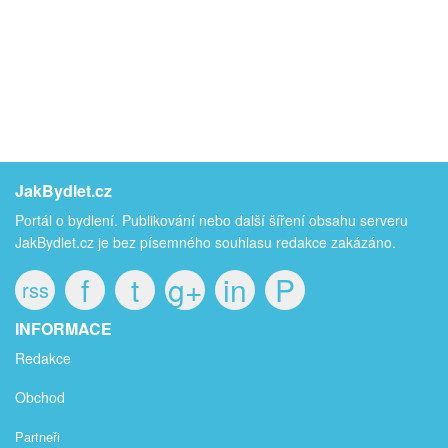
JakBydlet.cz
Portál o bydlení. Publikování nebo další šíření obsahu serveru
JakBydlet.cz je bez písemného souhlasu redakce zakázáno.
f
t
g+
in
P
rss
INFORMACE
Redakce
Obchod
Partneři