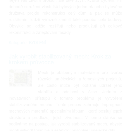
nejen váš životní prostor, ale také zvýšit kvalita bydlení. Při
dohodě sdružení vlastníků bytových jednotek nebo bytového
družstva projde rekonstrukcí celý dům a pak se může
rozšířením lodžií výrazně změnit také podoba celé budovy.
Obvykle se lodžie rozšiřují nebo prodlužují při celkové
rekonstrukci a zateplování fasády.
Kategorie: BYDLENÍ
Jak vyrobit stabilizovaný mech: Krok za
krokem průvodce
Mech je oblíbeným materiálem pro tvorbu
různých uměleckých a řemeslných projektů,
ale často může být obtížné udržet jeho
stabilitu a odolnost v čase. Jedním z
inovativních přístupů k tomuto problému je vytvoření
stabilizovaného mechu. Tento proces zahrnuje impregnaci
mechových materiálů speciálními látkami, které posilují jejich
strukturu a prodlužují jejich životnost. V tomto článku se
podíváme na postup, jak vyrobit stabilizovaný mech, abyste
mohli vytvořit trvanlivé a esteticky působivé umělecké dílo.