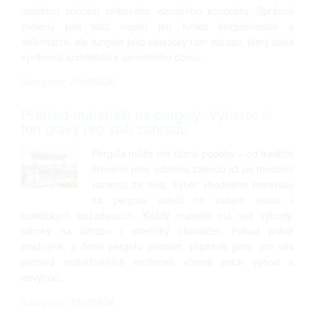
nedílnou součást celkového vizuálního konceptu. Správně
zvolený plot totiž neplní jen funkci bezpečnostní a
delimitační, ale funguje jako estetický rám obrazu, který dává
vyniknout architektuře samotného domu.
Kategorie: ZAHRADA
Přehled materiálů na pergoly: Vyberte si
ten pravý pro vaši zahradu
Pergola může mít různé podoby – od tradiční
dřevěné přes odolnou zděnou až po moderní
variantu ze skla. Výběr vhodného materiálu
na pergolu záleží na vašem vkusu i
praktických požadavcích. Každý materiál má své výhody,
nároky na údržbu i estetický charakter. Pokud právě
zvažujete, z čeho pergolu postavit, připravili jsme pro vás
přehled nejběžnějších možností včetně jejich výhod a
nevýhod.
Kategorie: ZAHRADA