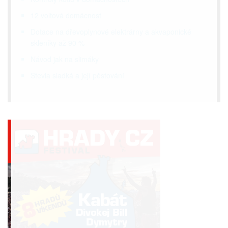
12 voltová domácnost
Dotace na dřevoplynové elektrárny a akvaponické
skleníky až 90 %
Návod jak na slimáky
Stevia sladká a její pěstování