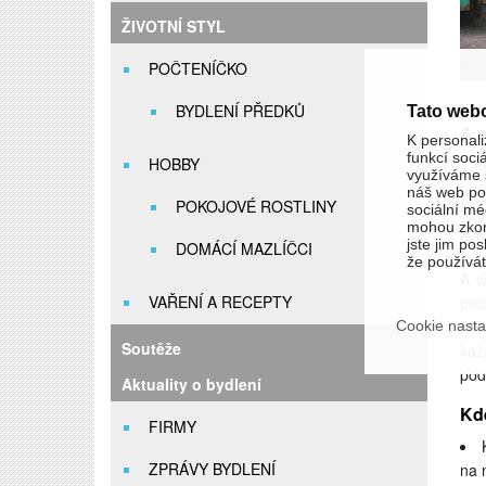
ŽIVOTNÍ STYL
POČTENÍČKO
BYDLENÍ PŘEDKŮ
Tato web
A 
K personali
funkcí soci
HOBBY
Zat
využíváme s
pra
náš web pou
POKOJOVÉ ROSTLINY
sociální méd
spo
mohou zkom
cen
jste jim pos
DOMÁCÍ MAZLÍČCI
že používáte
A c
VAŘENÍ A RECEPTY
pod
fin
Cookie nasta
Soutěže
kaž
pod
Aktuality o bydlení
Kde
FIRMY
ZPRÁVY BYDLENÍ
na m