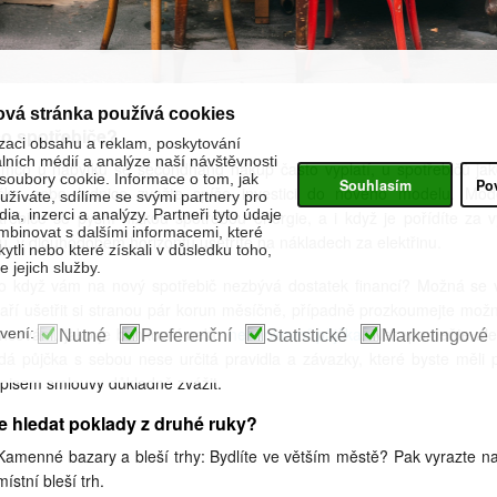
ová stránka používá cookies
co spotřebiče?
zaci obsahu a reklam, poskytování
álních médií a analýze naší návštěvnosti
ímco u nábytku se secondhand nákup často vyplatí, u spotřebičů jak
oubory cookie. Informace o tom, jak
Souhlasím
Po
čka nebo lednice zvažte spíše investici do nového modelu. Mod
žíváte, sdílíme se svými partnery pro
ia, inzerci a analýzy. Partneři tyto údaje
třebiče se pyšní nízkou spotřebou energie, a i když je pořídíte za v
binovat s dalšími informacemi, které
u, v dlouhodobém horizontu ušetříte na nákladech za elektřinu.
kytli nebo které získali v důsledku toho,
 jejich služby.
o když vám na nový spotřebič nezbývá dostatek financí? Možná se
aří ušetřit si stranou pár korun měsíčně, případně prozkoumejte možn
ancování, jako je bankovní nebo
nebankovní půjčka
. Nezapomeňte ale
vení:
Nutné
Preferenční
Statistické
Marketingové
dá půjčka s sebou nese určitá pravidla a závazky, které byste měli 
pisem smlouvy důkladně zvážit.
 hledat poklady z druhé ruky?
Kamenné bazary a bleší trhy: Bydlíte ve větším městě? Pak vyrazte na
ístní bleší trh.