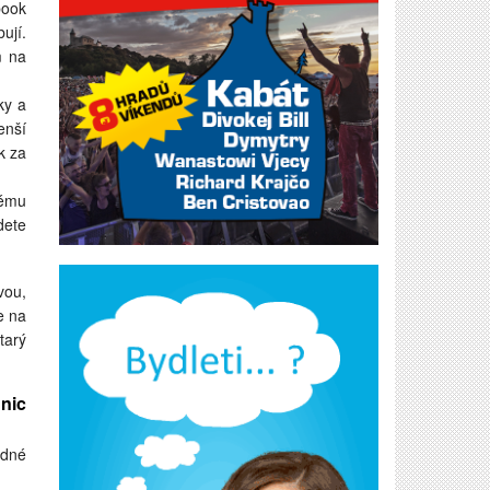
book
ují.
m na
ky a
enší
k za
rému
dete
vou,
e na
tarý
nic
adné