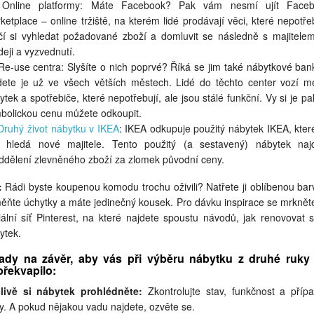
Online platformy: Máte Facebook? Pak vám nesmí ujít Face
ketplace – online tržiště, na kterém lidé prodávají věci, které nepotřeb
čí si vyhledat požadované zboží a domluvit se následně s majitele
deji a vyzvednutí.
Re-use centra: Slyšíte o nich poprvé? Říká se jim také nábytkové ban
dete je už ve všech větších městech. Lidé do těchto center vozí m
ytek a spotřebiče, které nepotřebují, ale jsou stálé funkční. Vy si je pa
bolickou cenu můžete odkoupit.
Druhý život nábytku v IKEA
: IKEA odkupuje použitý nábytek IKEA, kte
 hledá nové majitele. Tento použitý (a sestavený) nábytek naj
ddělení zlevněného zboží za zlomek původní ceny.
:
Rádi byste koupenou komodu trochu oživili? Natřete ji oblíbenou bar
ěňte úchytky a máte jedinečný kousek. Pro dávku inspirace se mrknět
iální síť Pinterest, na které najdete spoustu návodů, jak renovovat s
ytek.
rady na závěr, aby vás při výběru nábytku z druhé ruky 
řekvapilo:
livě si nábytek prohlédněte:
Zkontrolujte stav, funkčnost a příp
y. A pokud nějakou vadu najdete, ozvěte se.