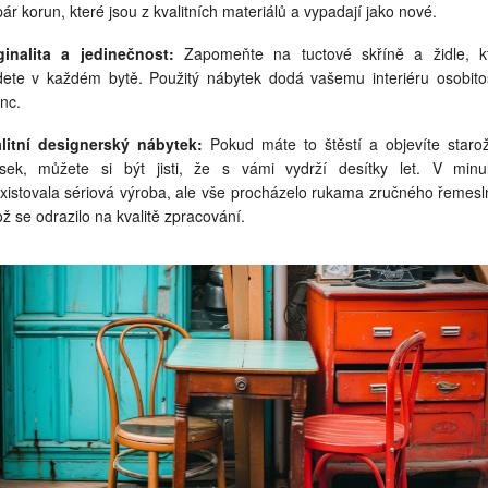
pár korun, které jsou z kvalitních materiálů a vypadají jako nové.
ginalita a jedinečnost:
Zapomeňte na tuctové skříně a židle, k
dete v každém bytě. Použitý nábytek dodá vašemu interiéru osobito
nc.
litní designerský nábytek:
Pokud máte to štěstí a objevíte starož
sek, můžete si být jisti, že s vámi vydrží desítky let. V minul
xistovala sériová výroba, ale vše procházelo rukama zručného řemesl
ož se odrazilo na kvalitě zpracování.