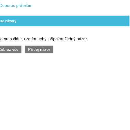
Doporuč přátelům
še názory
omuto článku zatím nebyl připojen žádný názor.