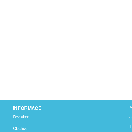
M
INFORMACE
Redakce
J
T
Obchod