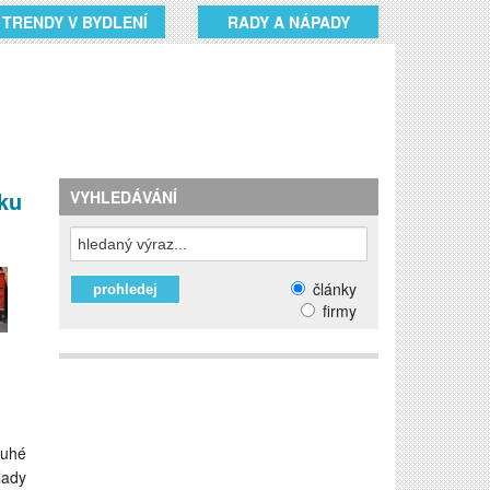
TRENDY V BYDLENÍ
RADY A NÁPADY
tku
VYHLEDÁVÁNÍ
články
firmy
ruhé
lady