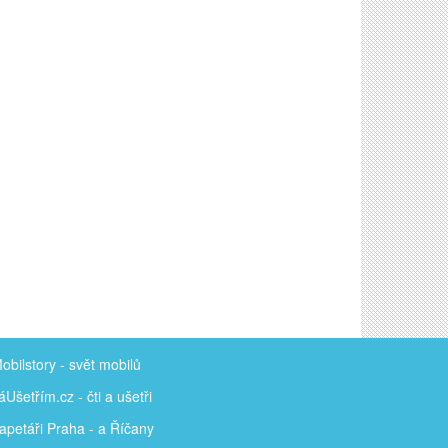
obilstory
- svět mobilů
áUšetřím
.cz - čti a ušetři
apetáři Praha - a Říčany