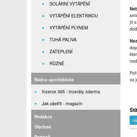
SOLÁRNÍ VYTÁPĚNÍ
Neb
sml
VYTÁPĚNÍ ELEKTRIKOU
jít
VYTÁPĚNÍ PLYNEM
dod
TUHÁ PALIVA
Ne
dop
ZATEPLENÍ
kte
ned
RŮZNÉ
Poř
Rádce spotřebitele
co 
Inzerce 365 - inzeráty zdarma
Jak ušetřit - magazín
Ští
Redakce
ná
Obchod
Partneři