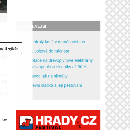
NEJČTENĚJŠÍ
Kontroly kotlů v domácnostech
o je
volit výběr
erní
12 voltová domácnost
yšší
Dotace na dřevoplynové elektrárny
a akvaponické skleníky až 90 %
 vám
Návod jak na slimáky
osti
Stevia sladká a její pěstování
, že
před
 lov