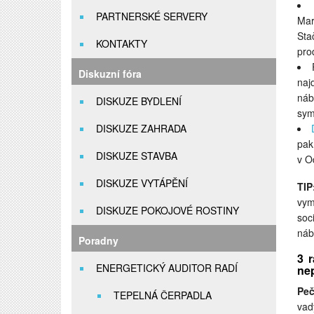
PARTNERSKÉ SERVERY
Mar
Sta
KONTAKTY
pro
Diskuzní fóra
naj
náb
DISKUZE BYDLENÍ
sym
DISKUZE ZAHRADA
pak
DISKUZE STAVBA
v O
DISKUZE VYTÁPĚNÍ
TIP
vym
DISKUZE POKOJOVÉ ROSTINY
soc
náb
Poradny
3 
ENERGETICKÝ AUDITOR RADÍ
nep
Peč
TEPELNÁ ČERPADLA
vad