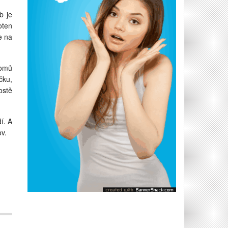
b je
oten
e na
domů
čku,
ostě
í. A
ov.