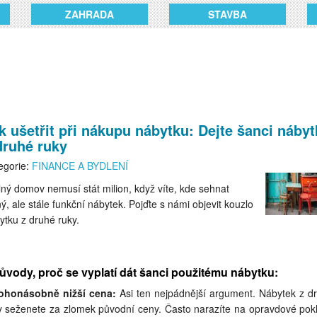
ZAHRADA
STAVBA
k ušetřit při nákupu nábytku: Dejte šanci náby
druhé ruky
egorie:
FINANCE A BYDLENÍ
lný domov nemusí stát milion, když víte, kde sehnat
ný, ale stále funkční nábytek. Pojďte s námi objevit kouzlo
ytku z druhé ruky.
ůvody, proč se vyplatí dát šanci použitému nábytku:
honásobně nižší cena:
Asi ten nejpádnější argument. Nábytek z d
y seženete za zlomek původní ceny. Často narazíte na opravdové pok