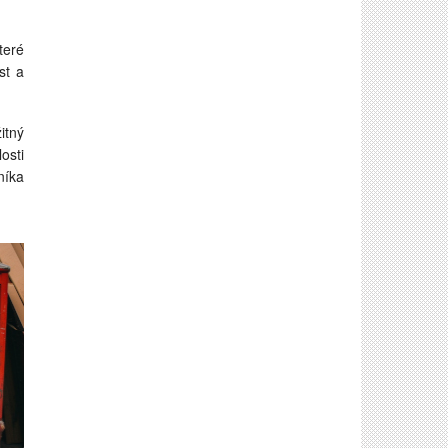
teré
st a
itný
osti
níka