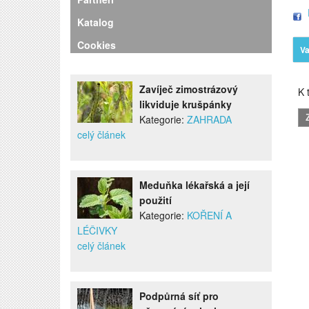
Katalog
Cookies
Va
Zavíječ zimostrázový
K t
likviduje krušpánky
Kategorie:
ZAHRADA
celý článek
Meduňka lékařská a její
použití
Kategorie:
KOŘENÍ A
LÉČIVKY
celý článek
Podpůrná síť pro