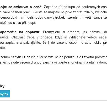
ojte se smlouvat o ceně:
Zejména při nákupu od soukromých oso
ouvání běžnou praxí. Zkuste se majitele nejprve zeptat, zda by byl och
 s cenou dolů – čím delší dobu daný výrobek inzeruje, tím větší šance, ž
atečnou slevu přistoupí.
zapomeňte na dopravu:
Promyslete si předem, jak nábytek 
ravíte. Obzvlášť třeba v případě, když si vyhlédnete velkou seda
rou zaplatíte a pak zjistíte, že ji do vašeho osobního automobilu pr
áte.
ízením nábytku z druhé ruky šetříte nejen peníze, ale i životní prostřed
je víc, dáváte věcem druhou šanci a vytváříte si originální a útulný dom
tky
bytek