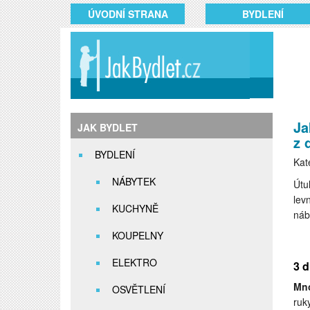
ÚVODNÍ STRANA
BYDLENÍ
Ja
JAK BYDLET
z 
BYDLENÍ
Kat
NÁBYTEK
Útu
lev
KUCHYNĚ
náb
KOUPELNY
ELEKTRO
3 d
Mno
OSVĚTLENÍ
ruk