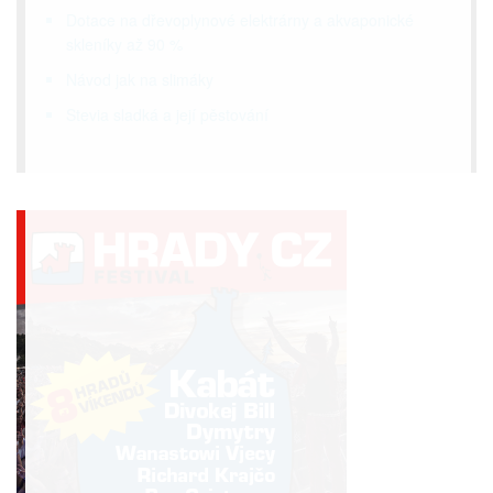
Dotace na dřevoplynové elektrárny a akvaponické
skleníky až 90 %
Návod jak na slimáky
Stevia sladká a její pěstování