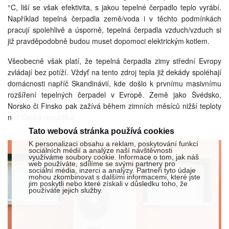
°C, liší se však efektivita, s jakou tepelné čerpadlo teplo vyrábí.
Například tepelná čerpadla země/voda i v těchto podmínkách
pracují spolehlivě a úsporně, tepelná čerpadla vzduch/vzduch si
již pravděpodobně budou muset dopomoci elektrickým kotlem.
Všeobecně však platí, že tepelná čerpadla zimy střední Evropy
zvládají bez potíží. Vždyť na tento zdroj tepla již dekády spoléhají
domácnosti napříč Skandinávií, kde došlo k prvnímu masivnímu
rozšíření tepelných čerpadel v Evropě. Země jako Švédsko,
Norsko či Finsko pak zažívá během zimních měsíců nižší teploty
než Česká republika.
Tato webová stránka používá cookies
K personalizaci obsahu a reklam, poskytování funkcí
sociálních médií a analýze naší návštěvnosti
využíváme soubory cookie. Informace o tom, jak náš
web používáte, sdílíme se svými partnery pro
sociální média, inzerci a analýzy. Partneři tyto údaje
mohou zkombinovat s dalšími informacemi, které jste
jim poskytli nebo které získali v důsledku toho, že
používáte jejich služby.