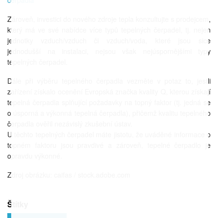
cerpadla
Zároveň, investici do nového zdroje tepla konzultujte s prodejcem,
který má ve své nabídce více typů tepelných čerpadel, tj. nejen
jednotky vzduch/vzduch či vzduch/voda, které jsou sice
jednodušší na instalaci, nejsou však nejúspornějšími typy
tepelných čerpadel.
Dále při výběru tepelného čerpadla vezměte v potaz to, jestli
zařízení získalo ocenění Evropská značka kvality Q, kterou získají
tepelná čerpadla splňující požadavky na topný faktor (tj. jedná se
o úsporná a výkonná tepelná čerpadla), přičemž kvalitu tepelného
čerpadla ověřil nezávislý zkušební ústav.
U těchto tepelných čerpadel máte jistotu, že uváděné informace o
topném faktoru jsou pravdivé a zároveň, tepelné čerpadlo je
opravdu výkonné.
Zdroj obrázku: caifas / stock.adobe.com
Štítky