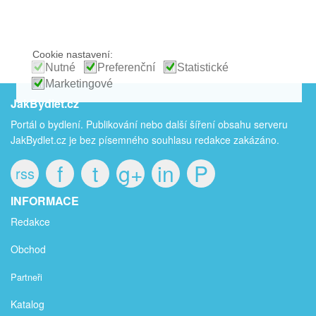
Cookie nastavení:
Nutné
Preferenční
Statistické
Marketingové
JakBydlet.cz
Portál o bydlení. Publikování nebo další šíření obsahu serveru
JakBydlet.cz je bez písemného souhlasu redakce zakázáno.
f
t
g+
in
P
rss
INFORMACE
Redakce
Obchod
Partneři
Katalog