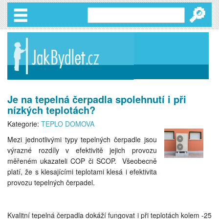
🔎
Je na tepelná čerpadla spolehnutí i při
nízkých teplotách?
Kategorie:
TEPLO DOMOVA
Mezi jednotlivými typy tepelných čerpadle jsou
výrazné rozdíly v efektivitě jejich provozu
měřeném ukazateli COP či SCOP. Všeobecně
platí, že s klesajícími teplotami klesá i efektivita
provozu tepelných čerpadel.
Kvalitní tepelná čerpadla dokáží fungovat i při teplotách kolem -25