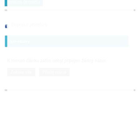
tepelná čerpadla
Doporuč přátelům
Vaše názory
K tomuto článku zatím nebyl připojen žádný názor.