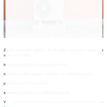
Z výše uvedeného vyplývá, že při výběru tepelného čerpadla je
nutné vzít v potaz:
tepelné ztráty budovy či vytápěnou plochu,
možnosti topného systému (radiátory vs. podlahové topení),
počet místností v nemovitosti,
existence požadavku na dodávky teplé vody.
Viz
https://www.cerpadla-ivt.cz/cz/pruvodce-vyberem-tepelneho-