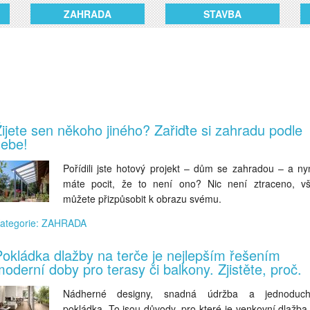
ZAHRADA
STAVBA
ijete sen někoho jiného? Zařiďte si zahradu podle
sebe!
Pořídili jste hotový projekt – dům se zahradou – a ny
máte pocit, že to není ono? Nic není ztraceno, v
můžete přizpůsobit k obrazu svému.
ategorie: ZAHRADA
okládka dlažby na terče je nejlepším řešením
oderní doby pro terasy či balkony. Zjistěte, proč.
Nádherné designy, snadná údržba a jednoduc
pokládka. To jsou důvody, pro které je venkovní dlažba