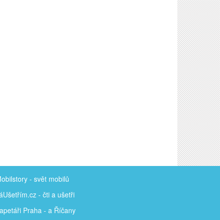
obilstory
- svět mobilů
áUšetřím
.cz - čti a ušetři
apetáři Praha - a Říčany