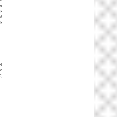
se
 k
má
ik
te
se
ůj