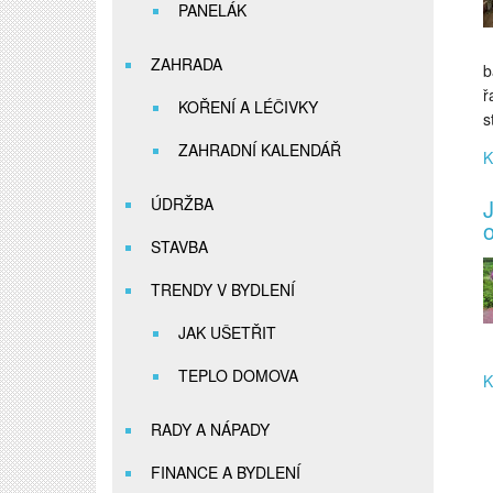
PANELÁK
ZAHRADA
b
ř
KOŘENÍ A LÉČIVKY
s
ZAHRADNÍ KALENDÁŘ
K
ÚDRŽBA
J
o
STAVBA
TRENDY V BYDLENÍ
JAK UŠETŘIT
TEPLO DOMOVA
K
RADY A NÁPADY
FINANCE A BYDLENÍ