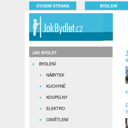
ÚVODNÍ STRANA
BYDLENÍ
Ž
JAK BYDLET
BYDLENÍ
NÁBYTEK
KUCHYNĚ
K
KOUPELNY
P
ELEKTRO
m
OSVĚTLENÍ