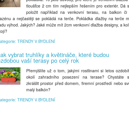
tloušťce 2 cm tím nejlepším řešením pro exteriér. Dá 
položit například na venkovní terasu, na balkon či
azénu a nejčastěji se pokládá na terče. Pokládka dlažby na terče 
adu výhod. Jakých? Jaké může mít 2cm venkovní dlažba designy, a kol
tojí?
ategorie: TRENDY V BYDLENÍ
ak vybrat truhlíky a květináče, které budou
zdobou vaší terasy po celý rok
Přemýšlíte už o tom, jakými rostlinami si letos ozdobí
okolí zahradního posezení na terase? Chystáte 
zkrášlit prostor před domem, firemní prostředí nebo sv
malý balkón?
ategorie: TRENDY V BYDLENÍ