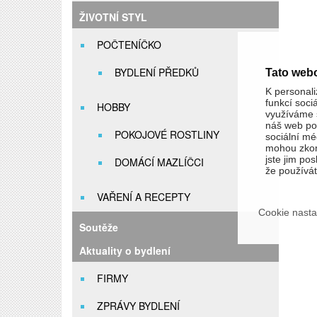
ŽIVOTNÍ STYL
POČTENÍČKO
BYDLENÍ PŘEDKŮ
Tato web
K personali
funkcí soci
HOBBY
využíváme s
náš web pou
POKOJOVÉ ROSTLINY
sociální méd
mohou zkom
jste jim pos
DOMÁCÍ MAZLÍČCI
že používáte
VAŘENÍ A RECEPTY
Cookie nasta
Soutěže
Aktuality o bydlení
FIRMY
ZPRÁVY BYDLENÍ