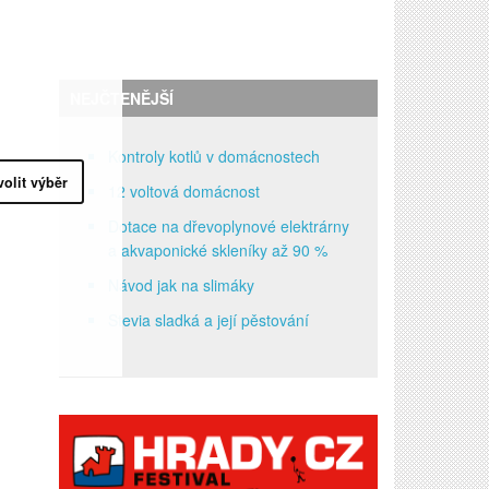
NEJČTENĚJŠÍ
Kontroly kotlů v domácnostech
volit výběr
12 voltová domácnost
Dotace na dřevoplynové elektrárny
a akvaponické skleníky až 90 %
Návod jak na slimáky
Stevia sladká a její pěstování