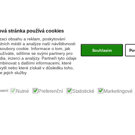
ová stránka používá cookies
zaci obsahu a reklam, poskytování
álních médií a analýze naší návštěvnosti
oubory cookie. Informace o tom, jak
Souhlasím
Po
žíváte, sdílíme se svými partnery pro
ia, inzerci a analýzy. Partneři tyto údaje
binovat s dalšími informacemi, které
kytli nebo které získali v důsledku toho,
 jejich služby.
vení:
Nutné
Preferenční
Statistické
Marketingové