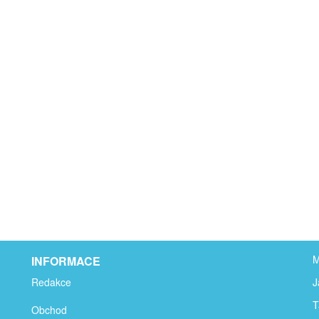
M
INFORMACE
Redakce
J
T
Obchod