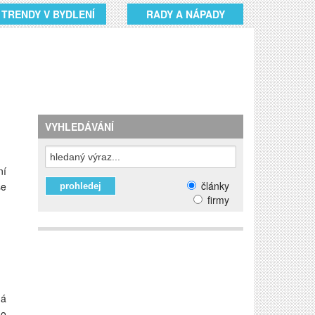
TRENDY V BYDLENÍ
RADY A NÁPADY
VYHLEDÁVÁNÍ
ní
články
še
firmy
há
 o