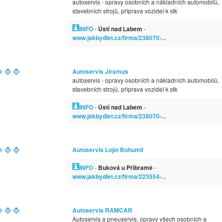
autoservis - opravy osobních a nákladních automobilů,
stavebních strojů, příprava vozidel k stk
INFO
-
Ústí nad Labem
-
www.jakbydlet.cz/firma/238070-...
Autoservis Jiramus
autoservis - opravy osobních a nákladních automobilů,
stavebních strojů, příprava vozidel k stk
INFO
-
Ústí nad Labem
-
www.jakbydlet.cz/firma/238070-...
Autoservis Lojín Bohumil
INFO
-
Buková u Příbramě
-
www.jakbydlet.cz/firma/223554-...
Autoservis RAMCAR
Autoservis a pneuservis, opravy všech osobních a