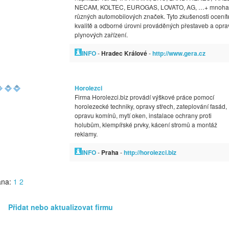
NECAM, KOLTEC, EUROGAS, LOVATO, AG, …+ mnoha
různých automobilových značek. Tyto zkušenosti ocenít
kvalitě a odborné úrovni prováděných přestaveb a opra
plynových zařízení.
INFO
-
Hradec Králové
-
http://www.gera.cz
Horolezci
Firma Horolezci.biz provádí výškové práce pomocí
horolezecké techniky, opravy střech, zateplování fasád,
opravu komínů, mytí oken, instalace ochrany proti
holubům, klempířské prvky, kácení stromů a montáž
reklamy.
INFO
-
Praha
-
http://horolezci.biz
ana:
1
2
Přidat nebo aktualizovat firmu