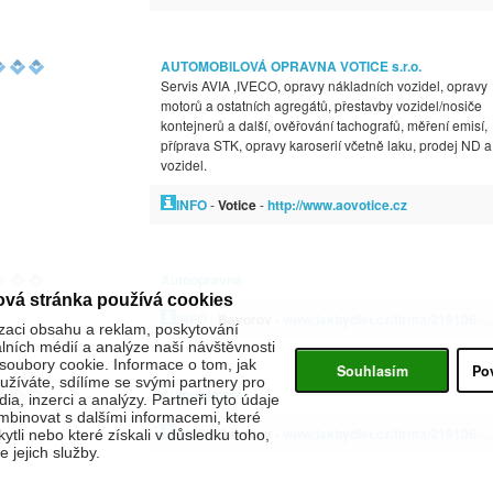
AUTOMOBILOVÁ OPRAVNA VOTICE s.r.o.
Servis AVIA ,IVECO, opravy nákladních vozidel, opravy
motorů a ostatních agregátů, přestavby vozidel/nosiče
kontejnerů a další, ověřování tachografů, měření emisí,
příprava STK, opravy karoserií včetně laku, prodej ND a
vozidel.
INFO
-
Votice
-
http://www.aovotice.cz
Autoopravna
ová stránka používá cookies
INFO
-
Bavorov
-
www.jakbydlet.cz/firma/219106-...
zaci obsahu a reklam, poskytování
álních médií a analýze naší návštěvnosti
oubory cookie. Informace o tom, jak
Souhlasím
Po
žíváte, sdílíme se svými partnery pro
Autoopravna
ia, inzerci a analýzy. Partneři tyto údaje
binovat s dalšími informacemi, které
INFO
-
Bavorov
-
www.jakbydlet.cz/firma/219106-...
kytli nebo které získali v důsledku toho,
 jejich služby.