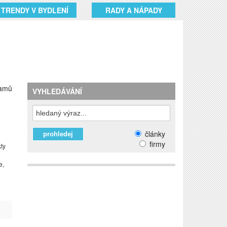
TRENDY V BYDLENÍ
RADY A NÁPADY
namů
VYHLEDÁVÁNÍ
články
firmy
ty
e,