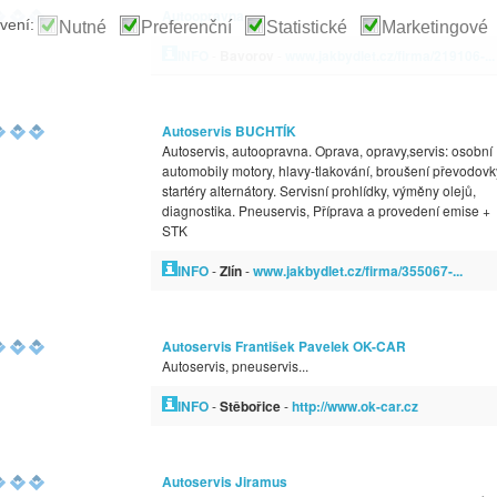
Autoopravna
vení:
Nutné
Preferenční
Statistické
Marketingové
INFO
-
Bavorov
-
www.jakbydlet.cz/firma/219106-...
Autoservis BUCHTÍK
Autoservis, autoopravna. Oprava, opravy,servis: osobní
automobily motory, hlavy-tlakování, broušení převodovk
startéry alternátory. Servisní prohlídky, výměny olejů,
diagnostika. Pneuservis, Příprava a provedení emise +
STK
INFO
-
Zlín
-
www.jakbydlet.cz/firma/355067-...
Autoservis František Pavelek OK-CAR
Autoservis, pneuservis...
INFO
-
Stěbořice
-
http://www.ok-car.cz
Autoservis Jiramus