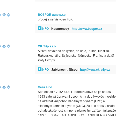
BOSPOR auto s.r.o.
prodej a servis vozů Ford
INFO
-
Kosmonosy
-
http://www.bospor.cz
CK Trip s.r.o.
Aktivní dovolená na lyžích, na kole, in-line, turistika.
Rakousko, Itálie, Švýcarsko, Německo, Franice a další
státy Evropy.
INFO
-
Jablonec n. Nisou
-
http://www.ck-trip.cz
Gera s.r.o.
Společnost GERA s.r.o. Hradec Králové se již od roku
1993 zabývá úpravami osobních a dodávkových vozide
na alternativní pohon kapalným plynem (LPG) a
stlačeným zemním plynem (CNG). Za tuto dobu získala
bohaté zkušenosti s mnoha plynovými zařízeními znače
např.:ELPIGAZ, TARTARINI, BRC, LANDI RENZO, VIAL