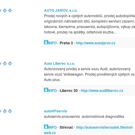
AUTO JAROV, s.r.o.
Prodej nových a ojetých automobilů, prodej autodoplňk
originálních náhradních dílů, kompletní servisní zázemí,
lakovna, klempírna, pneuservis, autopůjčovna, výkup z
hotové, prodej na splátky, odtahová služba...
INFO
-
Praha 3
-
http://www.autojarov.cz
Auto Liberec s.r.o.
Autorizovaný prodej a servis vozu Audi, autorizovaný
servis vozů Volkswagen. Prodej prověřených ojetých v
Auto-plus.
INFO
-
Liberec 30
-
http://www.audiliberec.cz
autoHFservis
autoservis pneuservis -automobilová diagnostika
INFO
-
Střevač
-
http://autoservishersalek.fitemni-
web.cz