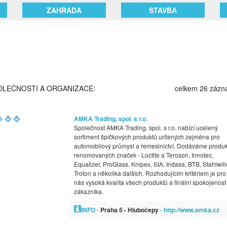
ZAHRADA
STAVBA
OLEČNOSTI A ORGANIZACE:
celkem 26 záz
AMKA Trading, spol. s r.o.
Společnost AMKA Trading, spol. s r.o. nabízí ucelený
sortiment špičkových produktů určených zejména pro
automobilový průmysl a řemeslnictví. Dodáváme produk
renomovaných značek - Loctite a Teroson, Innotec,
Equalizer, ProGlass, Knipex, SIA, Indasa, BTB, Stahlwill
Troton a několika dalších. Rozhodujícím kritériem je pro
nás vysoká kvalita všech produktů a finální spokojenost
zákazníka.
INFO
-
Praha 5 - Hlubočepy
-
http://www.amka.cz