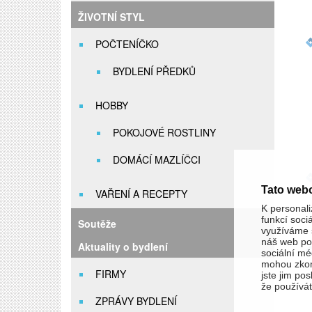
ŽIVOTNÍ STYL
POČTENÍČKO
BYDLENÍ PŘEDKŮ
HOBBY
POKOJOVÉ ROSTLINY
DOMÁCÍ MAZLÍČCI
Tato web
VAŘENÍ A RECEPTY
K personali
funkcí soci
Soutěže
využíváme s
náš web pou
Aktuality o bydlení
sociální méd
mohou zkom
FIRMY
jste jim pos
že používáte
ZPRÁVY BYDLENÍ