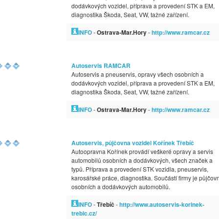
dodávkových vozidel, příprava a provedení STK a EM,
diagnostika Škoda, Seat, VW, tažné zařízení.
INFO
-
Ostrava-Mar.Hory
-
http://www.ramcar.cz
Autoservis RAMCAR
Autoservis a pneuservis, opravy všech osobních a
dodávkových vozidel, příprava a provedení STK a EM,
diagnostika Škoda, Seat, VW, tažné zařízení.
INFO
-
Ostrava-Mar.Hory
-
http://www.ramcar.cz
Autoservis, půjčovna vozidel Kořínek Třebíč
Autoopravna Kořínek provádí veškeré opravy a servis
automobilů osobních a dodávkových, všech značek a
typů. Příprava a provedení STK vozidla, pneuservis,
karosářské práce, diagnostika. Součástí firmy je půjčov
osobních a dodávkových automobilů.
INFO
-
Třebíč
-
http://www.autoservis-korinek-
trebic.cz/