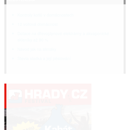
Kontroly kotlů v domácnostech
12 voltová domácnost
Dotace na dřevoplynové elektrárny a akvaponické
skleníky až 90 %
Návod jak na slimáky
Stevia sladká a její pěstování