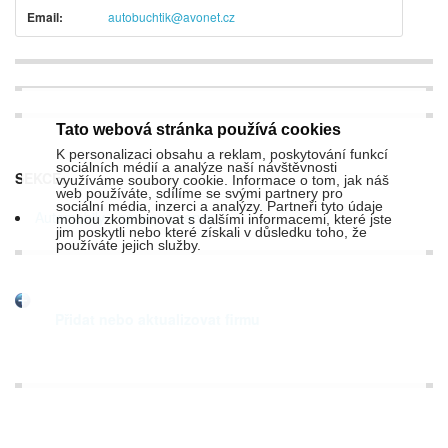
Email:
autobuchtik@avonet.cz
Tato webová stránka používá cookies
K personalizaci obsahu a reklam, poskytování funkcí
sociálních médií a analýze naší návštěvnosti
SEKCE:
využíváme soubory cookie. Informace o tom, jak náš
web používáte, sdílíme se svými partnery pro
sociální média, inzerci a analýzy. Partneři tyto údaje
Automobily - opravy a servis
mohou zkombinovat s dalšími informacemi, které jste
jim poskytli nebo které získali v důsledku toho, že
používáte jejich služby.
Přidat nebo aktualizovat firmu