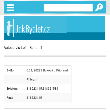
🔎
Autoservis Lojín Bohumil
Sídlo:
č.63, 26223 Buková u Příbramě
Příbram
Telefon:
318623145,318621589
Fax:
318623145