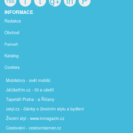
f
t
g+
in
P
rss
INFORMACE
Redakce
Obchod
Partneři
Katalog
Cookies
Mobilstory
- svět mobilů
JáUšetřím
.cz - čti a ušetři
Tapetáři Praha - a Říčany
zstyl.cz - články
o životním stylu a bydlení
Životní styl - www.inmagazin.cz
Cestování - cestovniserver.cz