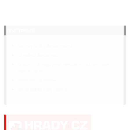
NEJČTENĚJŠÍ
Kontroly kotlů v domácnostech
12 voltová domácnost
Dotace na dřevoplynové elektrárny a akvaponické
skleníky až 90 %
Návod jak na slimáky
Stevia sladká a její pěstování