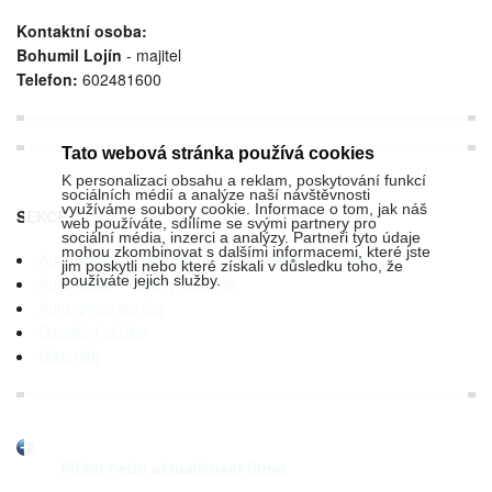
Kontaktní osoba:
Bohumil Lojín
- majitel
Telefon:
602481600
Tato webová stránka používá cookies
K personalizaci obsahu a reklam, poskytování funkcí
sociálních médií a analýze naší návštěvnosti
využíváme soubory cookie. Informace o tom, jak náš
SEKCE:
web používáte, sdílíme se svými partnery pro
sociální média, inzerci a analýzy. Partneři tyto údaje
mohou zkombinovat s dalšími informacemi, které jste
Automobily - náhradní díly, příslušenství, doplňky
jim poskytli nebo které získali v důsledku toho, že
používáte jejich služby.
Automobily - opravy a servis
Auto, pneu servisy
Spediční služby
Materiály
Přidat nebo aktualizovat firmu