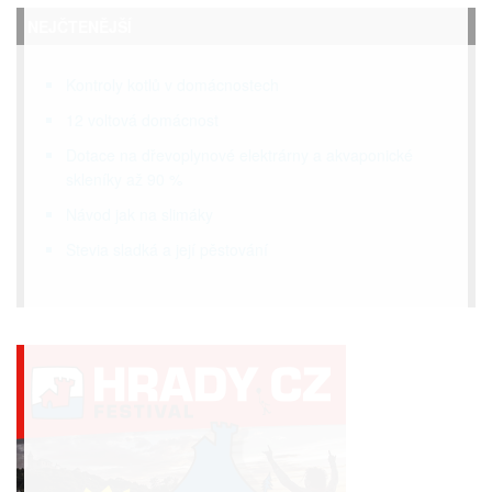
NEJČTENĚJŠÍ
Kontroly kotlů v domácnostech
12 voltová domácnost
Dotace na dřevoplynové elektrárny a akvaponické
skleníky až 90 %
Návod jak na slimáky
Stevia sladká a její pěstování