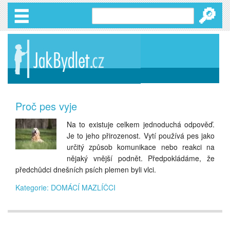
🔎
Proč pes vyje
Na to existuje celkem jednoduchá odpověď.
Je to jeho přirozenost. Vytí používá pes jako
určitý způsob komunikace nebo reakci na
nějaký vnější podnět. Předpokládáme, že
předchůdci dnešních psích plemen byli vlci.
Kategorie: DOMÁCÍ MAZLÍČCI