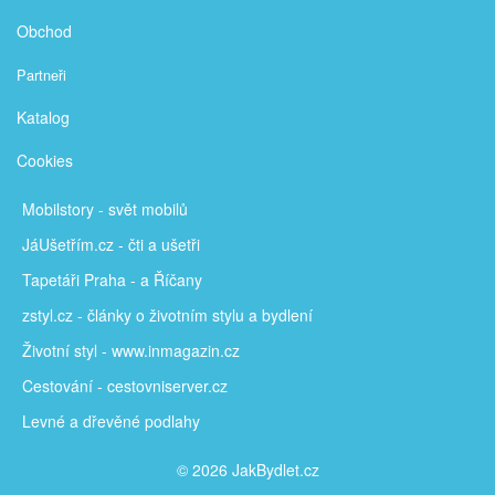
Obchod
Partneři
Katalog
Cookies
Mobilstory
- svět mobilů
JáUšetřím
.cz - čti a ušetři
Tapetáři Praha - a Říčany
zstyl.cz - články
o životním stylu a bydlení
Životní styl - www.inmagazin.cz
Cestování - cestovniserver.cz
Levné a
dřevěné podlahy
© 2026 JakBydlet.cz