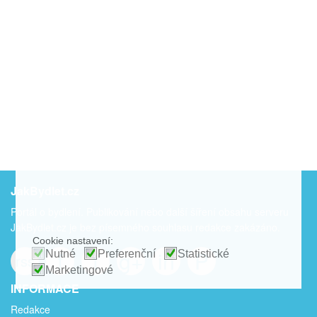
JakBydlet.cz
Portál o bydlení. Publikování nebo další šíření obsahu serveru
JakBydlet.cz je bez písemného souhlasu redakce zakázáno.
Cookie nastavení:
f
t
g+
in
P
Nutné
Preferenční
Statistické
rss
Marketingové
INFORMACE
Redakce