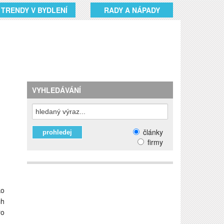
TRENDY V BYDLENÍ
RADY A NÁPADY
VYHLEDÁVÁNÍ
články
firmy
ko
ch
ro