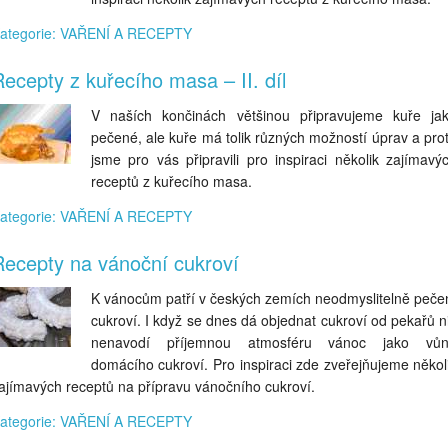
ategorie: VAŘENÍ A RECEPTY
ecepty z kuřecího masa – II. díl
V naších končinách většinou připravujeme kuře ja
pečené, ale kuře má tolik různých možností úprav a pro
jsme pro vás připravili pro inspiraci několik zajímavý
receptů z kuřecího masa.
ategorie: VAŘENÍ A RECEPTY
Recepty na vánoční cukroví
K vánocům patří v českých zemích neodmyslitelně peče
cukroví. I když se dnes dá objednat cukroví od pekařů n
nenavodí příjemnou atmosféru vánoc jako vů
domácího cukroví. Pro inspiraci zde zveřejňujeme někol
ajímavých receptů na přípravu vánočního cukroví.
ategorie: VAŘENÍ A RECEPTY