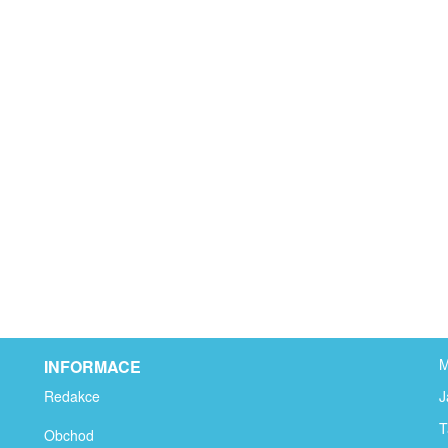
M
INFORMACE
Redakce
J
T
Obchod