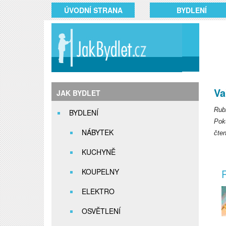
ÚVODNÍ STRANA
BYDLENÍ
Va
JAK BYDLET
Rubr
BYDLENÍ
Poku
NÁBYTEK
čten
KUCHYNĚ
KOUPELNY
R
ELEKTRO
OSVĚTLENÍ