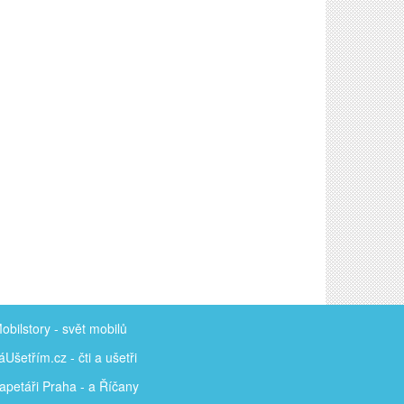
obilstory
- svět mobilů
áUšetřím
.cz - čti a ušetři
apetáři Praha - a Říčany