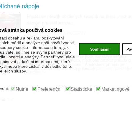
Míchané nápoje
Přinášíme několik oblíbených receptů na téma „mícha
nápoje“ pro vaši inspiraci.
ová stránka používá cookies
Kategorie: VAŘENÍ A RECEPTY
zaci obsahu a reklam, poskytování
álních médií a analýze naší návštěvnosti
ěco o grilování
oubory cookie. Informace o tom, jak
Souhlasím
Po
žíváte, sdílíme se svými partnery pro
Grilování je dnes nejen úprava jídla, ale stává se taky
ia, inzerci a analýzy. Partneři tyto údaje
zpestřením rodinného života, možností pozvat přátele či
binovat s dalšími informacemi, které
jakousi společenskou událostí. A tak dnes přinášíme
kytli nebo které získali v důsledku toho,
několik zásad a receptů na grilování
Kategorie: VAŘENÍ 
 jejich služby.
RECEPTY
vení:
Nutné
Preferenční
Statistické
Marketingové
ana:
1
2