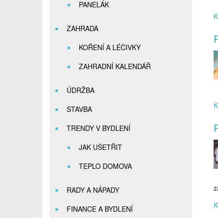
PANELÁK
K
ZAHRADA
R
KOŘENÍ A LÉČIVKY
ZAHRADNÍ KALENDÁŘ
ÚDRŽBA
K
STAVBA
TRENDY V BYDLENÍ
JAK UŠETŘIT
TEPLO DOMOVA
z
RADY A NÁPADY
K
FINANCE A BYDLENÍ