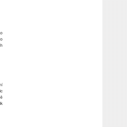
ko
to
ch
ní
ic
ně
ik