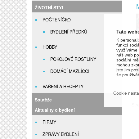
ŽIVOTNÍ STYL
POČTENÍČKO
BYDLENÍ PŘEDKŮ
Tato web
K personali
funkcí soci
HOBBY
N
využíváme s
náš web pou
POKOJOVÉ ROSTLINY
sociální méd
mohou zkom
jste jim pos
DOMÁCÍ MAZLÍČCI
že používáte
VAŘENÍ A RECEPTY
Cookie nasta
Soutěže
Str
Aktuality o bydlení
FIRMY
ZPRÁVY BYDLENÍ