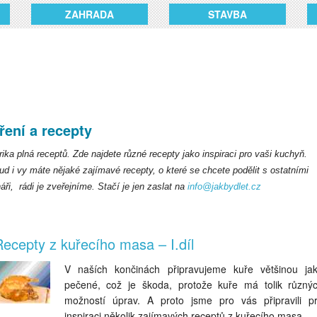
ZAHRADA
STAVBA
ření a recepty
ika plná receptů. Zde najdete různé recepty jako inspiraci pro vaši kuchyň.
d i vy máte nějaké zajímavé recepty, o které se chcete podělit s ostatními
áři,
rádi je zveřejníme. Stačí je jen zaslat na
info@jakbydlet.cz
ecepty z kuřecího masa – I.díl
V naších končinách připravujeme kuře většinou ja
pečené, což je škoda, protože kuře má tolik různý
možností úprav. A proto jsme pro vás připravili p
inspiraci několik zajímavých receptů z kuřecího masa.