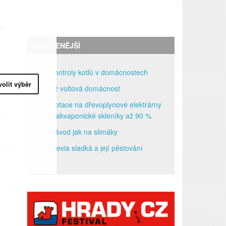
né
NEJČTENĚJŠÍ
Kontroly kotlů v domácnostech
volit výběr
12 voltová domácnost
Dotace na dřevoplynové elektrárny
a akvaponické skleníky až 90 %
A
Návod jak na slimáky
Stevia sladká a její pěstování