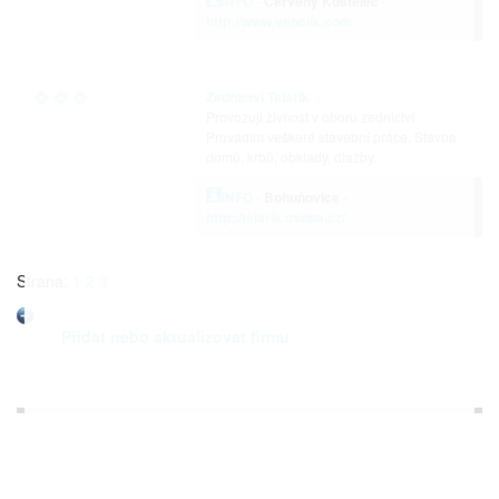
INFO
-
Červený Kostelec
-
http://www.venclik.com
Zednictví Telařík
Provozuji živnost v oboru zednictví.
Provádím veškeré stavební práce. Stavba
domů, krbů, obklady, dlažby.
INFO
-
Bohuňovice
-
http://telarik.osoba.cz/
Strana:
1
2
3
Přidat nebo aktualizovat firmu