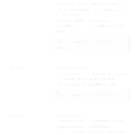
Profesionální servis. Individuální přístup k
zákazníkovi. Vyhledání pramene, vyvrtání,
zajištění dokumentace, rozbory vody. Pro
chalupáře, chataře, zahrádkáře,
zemědělce, majitele a stavitele rodinných
domů.
INFO
-
Polná
-
http://www.studny-
polna.cz
Svoboda a syn, s.ro.
Telekomunikační montáže, Servis a údržba
technologií, Komplexní projektová a
inženýrská činnost, Geodetické práce
INFO
-
Brno
-
http://www.sasbrno.cz
Traveling plus s.r.o.
internetová cestovní agentura provozující
portál odletime.cz - na dovolenou v
cukuletu. Dovolená do celého světa za pár