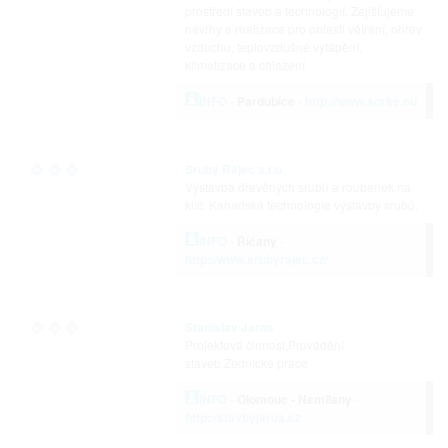
prostředí staveb a technologií. Zajišťujeme
návrhy a realizace pro oblasti větrání, ohřev
vzduchu, teplovzdušné vytápění,
klimatizace a chlazení.
INFO
-
Pardubice
-
http://www.sorke.eu
Sruby Rajec s.r.o.
Výstavba dřevěných srubů a roubenek na
klíč. Kanadská technologie výstavby srubů.
INFO
-
Říčany
-
http://www.srubyrajec.cz/
Stanislav Jaros
Projektová činnost,Provádění
staveb,Zednícké práce
INFO
-
Olomouc - Nemilany
-
http://stavbyjaros.cz