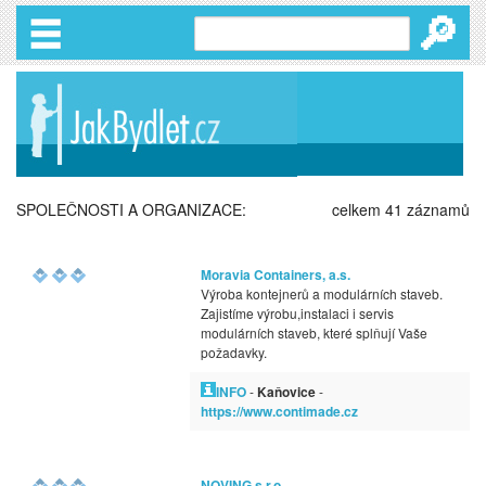
🔎
SPOLEČNOSTI A ORGANIZACE:
celkem 41 záznamů
Moravia Containers, a.s.
Výroba kontejnerů a modulárních staveb.
Zajistíme výrobu,instalaci i servis
modulárních staveb, které splňují Vaše
požadavky.
INFO
-
Kaňovice
-
https://www.contimade.cz
NOVING s.r.o.