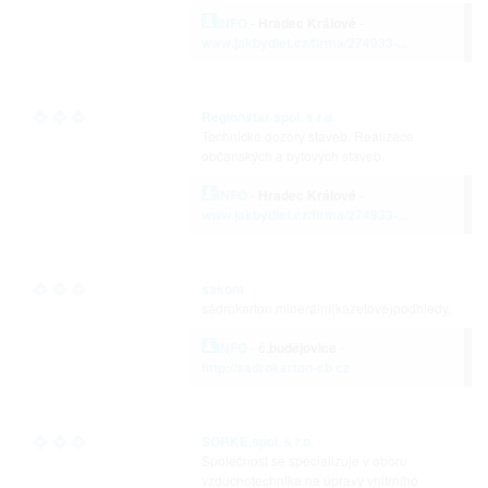
INFO
-
Hradec Králové
-
www.jakbydlet.cz/firma/274933-...
Regionstar spol. s r.o.
Technické dozory staveb. Realizace
občanských a bytových staveb.
INFO
-
Hradec Králové
-
www.jakbydlet.cz/firma/274933-...
sakont
sádrokarton,minerální(kazetové)podhledy.
INFO
-
č.budějovice
-
http://sadrokarton-cb.cz
SORKE,spol. s r.o.
Společnost se specializuje v oboru
vzduchotechnika na úpravy vnitřního