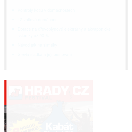
Kontroly kotlů v domácnostech
12 voltová domácnost
Dotace na dřevoplynové elektrárny a akvaponické
skleníky až 90 %
Návod jak na slimáky
Stevia sladká a její pěstování