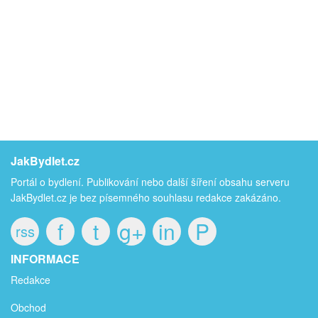
JakBydlet.cz
Portál o bydlení. Publikování nebo další šíření obsahu serveru
JakBydlet.cz je bez písemného souhlasu redakce zakázáno.
f
t
g+
in
P
rss
INFORMACE
Redakce
Obchod