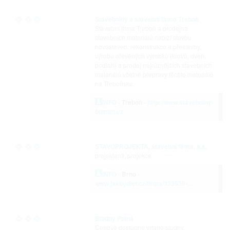
Stavebniny a stavební firma Třeboň
Stavební firma Třeboň a prodejna
stavebních materiálů nabízí stavbu
novostaveb, rekonstrukce a přestavby,
výrobu dřevěných výrobků (krovů, dveří,
podlah) a prodej nejrůznějších stavebních
materiálů včetně přepravy těchto materiálů
na Třeboňsku.
INFO
-
Třeboň
-
http://www.stavebniny-
buman.cz
STAVOPROJEKTA, stavební firma, a.s.
projektanti, projekce
INFO
-
Brno
-
www.jakbydlet.cz/firma/333539-...
Studny Polná
Cenově dostupné vrtané studny.