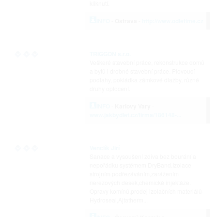
kliknutí.
INFO
-
Ostrava
-
http://www.odletime.cz
TRIGGON s.r.o.
Veškeré stavební práce, rekonstrukce domů
a bytů i drobné stavební práce. Plovoucí
podlahy, pokládka zámkové dlažby, různé
druhy oplocení.
INFO
-
Karlovy Vary
-
www.jakbydlet.cz/firma/186148-...
Venclík Jiří
Sanace a vysoušení zdiva bez bourání a
nepořádku systémem DryBand.Izolace
strojním podřezáváním,zarážením
nerezových desek,chemické injektáže.
Opravy komínů,prodej izolačních materiálů-
Hydroseal,Ajtatherm...