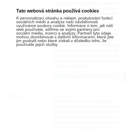
rozvíjející se firma působící na českém trhu
specializující se na interiérový nábytek ,
Tato webová stránka používá cookies
zahradní architekturu a výrobu dřevěných
K personalizaci obsahu a reklam, poskytování funkcí
prvků v rámci ní. Cílem naší firmy je
sociálních médií a analýze naší návštěvnosti
maximální spokojenost zákazníka. Velký
využíváme soubory cookie. Informace o tom, jak náš
důraz proto klademe na kvalitu, cenovou
web používáte, sdílíme se svými partnery pro
sociální média, inzerci a analýzy. Partneři tyto údaje
dostupnost, variabilnost našich výrobků a
mohou zkombinovat s dalšími informacemi, které jste
rychlost dodání. Náš sortiment pochází
jim poskytli nebo které získali v důsledku toho, že
používáte jejich služby.
přímo od výrobců nebo hlavních dodavatelů
na tuzemském trhu. Rádi Vám zodpovíme
veškeré Vaše dotazy, proto nás v případě
zájmu neváhejte kontaktovat. Na spolupráci
se těší celý tým Achila.cz.
INFO
-
Vsetín
-
http://www.achla.cz
Petr Kaňák
E- shop Achila.cz je nový internetový
obchod spuštěn v roce 2010. Jsme mladá
rozvíjející se firma působící na českém trhu
specializující se na interiérový nábytek ,
zahradní architekturu a výrobu dřevěných
prvků v rámci ní. Cílem naší firmy je