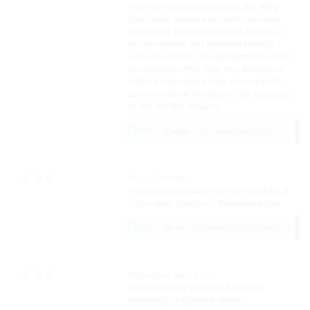
maximální spokojenost zákazníka. Velký
důraz proto klademe na kvalitu, cenovou
dostupnost, variabilnost našich výrobků a
rychlost dodání. Náš sortiment pochází
přímo od výrobců nebo hlavních dodavatelů
na tuzemském trhu. Rádi Vám zodpovíme
veškeré Vaše dotazy, proto nás v případě
zájmu neváhejte kontaktovat. Na spolupráci
se těší celý tým Achila.cz.
INFO
-
Vsetín
-
http://www.achla.cz
Pizza U Honzy
Rozvoz pizzy a dalších jídel po městě Brně
a jeho okolí. Nabízíme i Bezlepková jídla.
INFO
-
Brno
-
http://www.pizzauhonzy.cz
Regionstar spol. s r.o.
Technické dozory staveb. Realizace
občanských a bytových staveb.