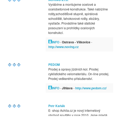
Vyrábíme a montujeme ocelové a
ocelobetonové konstrukce. Také nabízíme
rošty,schodišťové stupně, spirálová
schodiště, tahokovové rošty, stožáry,
vysílače. Provádíme také statické
posouzení a prohlídky ocelových
konstrukcí.
INFO
-
Ostrava - Vítkovice
-
http://www.noving.cz
PEDOM
Prodej a opravy jízdních kol. Prodej
cyklistického velomateriálu. On-line prodej.
Prodej veškerého příslušenství.
INFO
-
Jihlava
-
http://www.pedom.cz/
Petr Kaňák
E- shop Achila.cz je nový internetový
obchod spuštěn v roce 2010. Jsme mladá