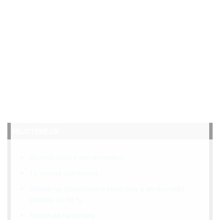
NEJČTENĚJŠÍ
Kontroly kotlů v domácnostech
12 voltová domácnost
Dotace na dřevoplynové elektrárny a akvaponické
skleníky až 90 %
Návod jak na slimáky