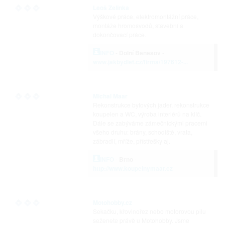
Leoš Zelinka
Výškové práce, elektromontážní práce,
montáže hromosvodů, stavební a
dokončovací práce.
INFO
-
Dolní Benešov
-
www.jakbydlet.cz/firma/197612-...
Michal Maar
Rekonstrukce bytových jader, rekonstrukce
koupelen a WC, výroba interiérů na klíč.
Dále se zabýváme zámečnickými pracemi
všeho druhu: brány, schodiště, vrata,
zábradlí, mříže, přístřešky aj.
INFO
-
Brno
-
http://www.koupelnymaar.cz
Motohobby.cz
Sekačku, křovinořez nebo motorovou pilu
seženete právě u Motohobby. Jsme