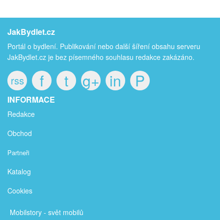
JakBydlet.cz
Portál o bydlení. Publikování nebo další šíření obsahu serveru
JakBydlet.cz je bez písemného souhlasu redakce zakázáno.
f
t
g+
in
P
rss
INFORMACE
Redakce
Obchod
Partneři
Katalog
Cookies
Mobilstory
- svět mobilů