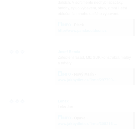
dalších. V sortimentu nechybí spacáky,
batohy, cyklo vybavení, obuv, zimní i letní
oblečení a mnoho dalšího vybavení.
INFO
-
Písek
-
http://www.pandaoutdoor.cz
Josef Benda
Zateplení fasád, Mtž SDK konstrukcí, malby
a nátěry
INFO
-
Nový Malín
-
www.jakbydlet.cz/firma/297799-...
Lenax
Leks Jan
INFO
-
Opava
-
www.jakbydlet.cz/firma/308216-...