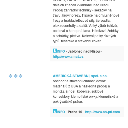
dalších značek v Jablonci nad Nisou.
Prodej zahradní techniky - sekačky na
trávu, křovinořezy, štípače na dříví,sněhové
frézy a hrabla,řetězové pily, čerpadla,
elektrocentrály a další. Velký výběr řetězů,
ocelová a konopná lana. Hliníkové žebříky
a schůdky, pletiva. Kotevní patky různých
typů, tesařské a stavební kování
INFO
-
Jablonec nad Nisou
-
http://www.amat.cz
AMERICKÁ STAVEBNÍ, spol. s r.o.
obchodně stavební činnost, dovoz
materiálů z USA a následná prodej a
montáž, šindel, koberce, soklové
konvektory, klempířské prvky, klempířské a
pokrývačské práce.
INFO
-
Praha 10
-
http://www.as-pti.com