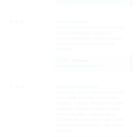
http://www.svarecitechnikadesensky.cz
RK Krása Bydlení
Domy,Byty,Pozemky.Vyhledání vhodného
kupce a profesionální prezentace
nemovitosti.Kompletní právní a finanční
servis a poradenství.Realitní servis
ZDARMA.
INFO
-
Olomouc
-
http://www.krasabydleni.cz
Salon VIVIEN Pardubice
Kosmetika, masáže, kosmetická speciální
péče, prodlužování řas, trvalá na řasy,
manikůra, P-Shine, čokoládový program,
odstranění celulitidy, depilace, epilace.
Dárkové poukazy - vouchery. Dárky
ZDARMA. Možnost platby služeb z fondů
FKSP nebo přes pojišťovnu. http://salon-
vivien.cz/