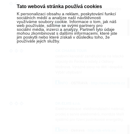
Atlas Copco s.r.o.
Tato webová stránka používá cookies
Společnost Atlas Copco je celosvětovým
K personalizaci obsahu a reklam, poskytování funkcí
dodavatelem kompresorové techniky.
sociálních médií a analýze naší návštěvnosti
využíváme soubory cookie. Informace o tom, jak náš
INFO
-
Praha
-
web používáte, sdílíme se svými partnery pro
sociální média, inzerci a analýzy. Partneři tyto údaje
www.jakbydlet.cz/firma/196077-...
mohou zkombinovat s dalšími informacemi, které jste
jim poskytli nebo které získali v důsledku toho, že
používáte jejich služby.
CK CHARIS TOUR
cestovní kancelář zaměřující se na letecké
zájezdy do Řecka s odlety z Ostravy-
Mošnova. Výrazné slevy na děti i dospělé.
Výběr ubytování
INFO
-
OSTRAVA
-
http://www.charis.cz
DK-ELVIS s.r.o.
Elektroinstalace. elektroinstalační materiál,
prodej a servis elektroměrů, montáže MaR
systémů pro řízení podnikovoé energetiky.
INFO
-
Ostrava
-
http://dk-elvis.eu