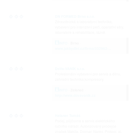
DN FORMED Brno s.r.o.
Zdravotnická a laboratorní technika,
vybavení pro intenzívní péči, operační sály,
laboratoře a rehabilitace, lázně.
INFO
-
Brno
-
www.jakbydlet.cz/firma/332962-...
DoVa-VANÍK s.r.o.
Profesionální vybavení pro servis a dílnu‚
zahradní technika‚kompresory.
INFO
-
Zeleneč
-
http://www.dovavanik.cz
Helsner Tomáš
Podej, půjčovna a servis elektrického
ručního nářadí. Autorizovaný prodejce
značek Makita, Dolmar, Narex, Protool, aj.