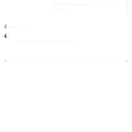
INFO
-
Pardubice
-
http://www.salon-
vivien.cz
Strana:
1
2
Přidat nebo aktualizovat firmu