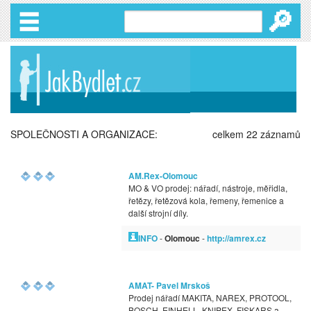
🔎
SPOLEČNOSTI A ORGANIZACE:
celkem 22 záznamů
AM.Rex-Olomouc
MO & VO prodej: nářadí, nástroje, měřidla,
řetězy, řetězová kola, řemeny, řemenice a
další strojní díly.
INFO
-
Olomouc
-
http://amrex.cz
AMAT- Pavel Mrskoš
Prodej nářadí MAKITA, NAREX, PROTOOL,
BOSCH, EINHELL, KNIPEX, FISKARS a