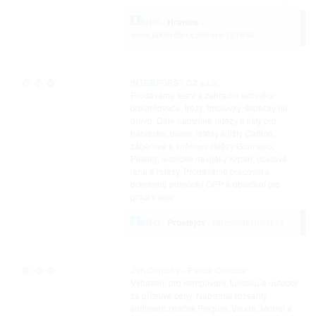
INFO
-
Hranice
-
www.jakbydlet.cz/firma/191698-...
INTERFORST CZ s.r.o.
Prodáváme lesní a zahradní techniku:
odkorňovače, frézy, hoblovky, štípačky na
dřevo. Dále nabízíme řetězy a lišty pro
harvestor, pilové řetězy a lišty Carlton,
záběrové a sněhové řetězy Gunnebo,
Pewag, lesnické navijáky Krpan, ocelová
lana a řetězy. Prodáváme pracovní a
ochranné pomůcky OPP a oblečení pro
práci v lese.
INFO
-
Prostějov
-
http://interforst.cz
Jan Cimický - Panda Outdoor
Vybavení pro kempování, turistiku a outdoor
za příznivé ceny. Nabízíme rozsáhlý
sortiment značek Pinguin, Vaude, Merrel a