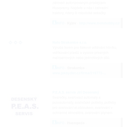
zároveň autorizovaným prodejcem
Husqvarny. Najdete u nás i zahradní
traktory, ridery či robotické sekačky.
INFO
-
Kyjov
-
http://www.motohobby.cz/
Nafo Strakonice s.r.o.
Výroba forem pro tlakové odlévání hliníku,
vstřikování plastů a vysoce přesných
malosériových nebo jednotlivých dílů.
INFO
-
Strakonice
-
www.jakbydlet.cz/firma/219772-...
P.E.A.S. servis Jiří Desenský
Svařečky, svařovací automaty a
poloautomaty, svařečské potřeby, potřeby
pro svařování el.obloukem, svařování v
ochranné atmosféře, svařování plynem.
INFO
-
Hustopeče
-