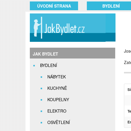
ÚVODNÍ STRANA
BYDLENÍ
Jos
JAK BYDLET
Zat
BYDLENÍ
NÁBYTEK
KUCHYNĚ
Sí
KOUPELNY
ELEKTRO
Te
OSVĚTLENÍ
Em