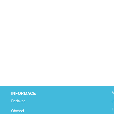
M
INFORMACE
Redakce
J
T
Obchod