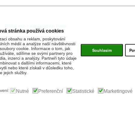
Přidat nebo aktualizovat firmu
ová stránka používá cookies
zaci obsahu a reklam, poskytování
álních médií a analýze naší návštěvnosti
oubory cookie. Informace o tom, jak
Souhlasím
Po
žíváte, sdílíme se svými partnery pro
ia, inzerci a analýzy. Partneři tyto údaje
binovat s dalšími informacemi, které
kytli nebo které získali v důsledku toho,
 jejich služby.
vení:
Nutné
Preferenční
Statistické
Marketingové