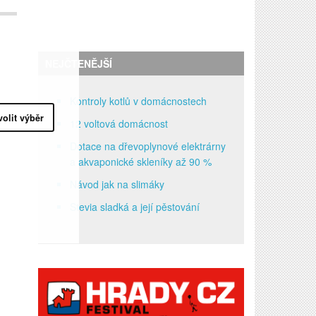
NEJČTENĚJŠÍ
Kontroly kotlů v domácnostech
volit výběr
12 voltová domácnost
Dotace na dřevoplynové elektrárny
a akvaponické skleníky až 90 %
Návod jak na slimáky
Stevia sladká a její pěstování