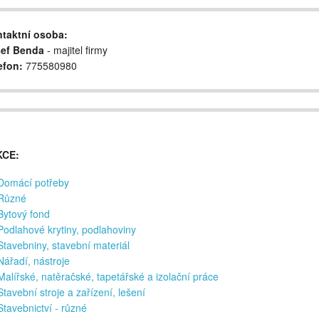
taktní osoba:
ef Benda
- majitel firmy
efon:
775580980
KCE:
Domácí potřeby
Různé
Bytový fond
Podlahové krytiny, podlahoviny
Stavebniny, stavební materiál
Nářadí, nástroje
Malířské, natěračské, tapetářské a izolační práce
Stavební stroje a zařízení, lešení
Stavebnictví - různé