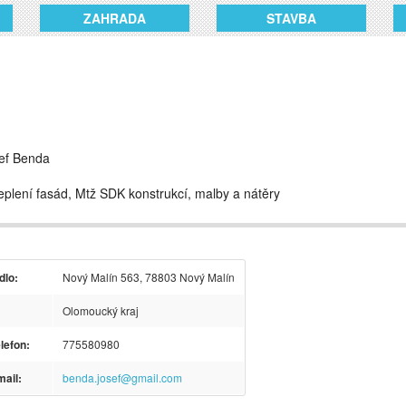
ZAHRADA
STAVBA
ef Benda
eplení fasád, Mtž SDK konstrukcí, malby a nátěry
dlo:
Nový Malín 563, 78803 Nový Malín
Olomoucký kraj
lefon:
775580980
ail:
benda.josef@gmail.com