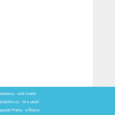
obilstory
- svět mobilů
áUšetřím
.cz - čti a ušetři
apetáři Praha - a Říčany