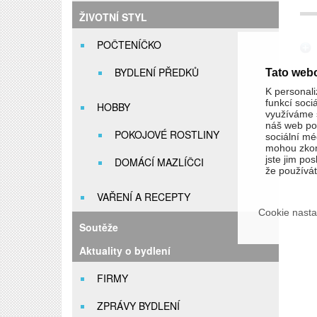
ŽIVOTNÍ STYL
POČTENÍČKO
BYDLENÍ PŘEDKŮ
Tato web
K personali
funkcí soci
HOBBY
využíváme s
náš web pou
POKOJOVÉ ROSTLINY
sociální méd
mohou zkom
jste jim pos
DOMÁCÍ MAZLÍČCI
že používáte
VAŘENÍ A RECEPTY
Cookie nasta
Soutěže
Aktuality o bydlení
FIRMY
ZPRÁVY BYDLENÍ