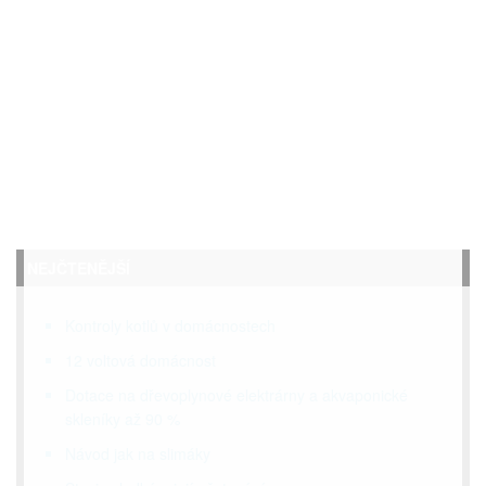
NEJČTENĚJŠÍ
Kontroly kotlů v domácnostech
12 voltová domácnost
Dotace na dřevoplynové elektrárny a akvaponické
skleníky až 90 %
Návod jak na slimáky