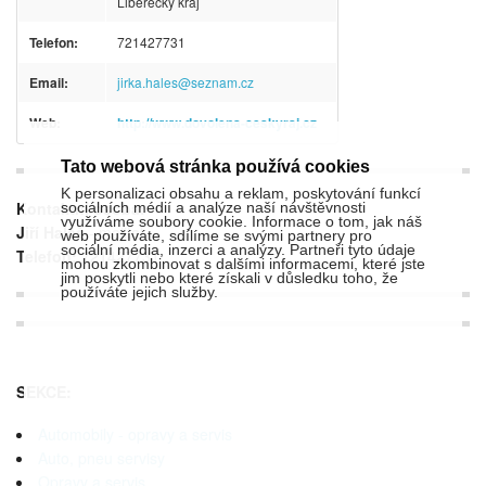
Liberecký kraj
Telefon:
721427731
Email:
jirka.hales@seznam.cz
Web:
http://www.dovolena-ceskyraj.cz
Tato webová stránka používá cookies
K personalizaci obsahu a reklam, poskytování funkcí
Kontaktní osoba:
sociálních médií a analýze naší návštěvnosti
využíváme soubory cookie. Informace o tom, jak náš
Jiří Haleš
- majitel
web používáte, sdílíme se svými partnery pro
sociální média, inzerci a analýzy. Partneři tyto údaje
Telefon:
721427731
mohou zkombinovat s dalšími informacemi, které jste
jim poskytli nebo které získali v důsledku toho, že
používáte jejich služby.
SEKCE:
Automobily - opravy a servis
Auto, pneu servisy
Opravy a servis