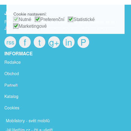
JakBydlet.cz
Cookie nastavení:
Nutné
Preferenční
Statistické
Portál o bydlení. Publikování nebo další šíření obsahu serveru
Marketingové
JakBydlet.cz je bez písemného souhlasu redakce zakázáno.
f
t
g+
in
P
rss
INFORMACE
Redakce
Obchod
Partneři
Katalog
Cookies
Mobilstory
- svět mobilů
JáUšetřím
.cz - čti a ušetři