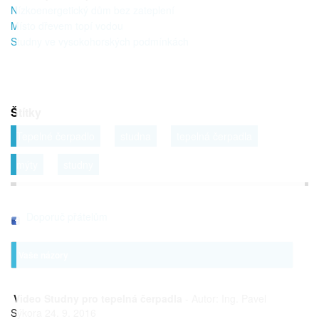
Nízkoenergetický dům bez zateplení
Místo dřevem topí vodou
Studny ve vysokohorských podmínkách
Štítky
Tepelné čerpadlo
studna
tepelná čerpadla
mýty
studny
Doporuč přátelům
Vaše názory
Video Studny pro tepelná čerpadla
- Autor: Ing. Pavel
Sýkora 24. 9. 2016