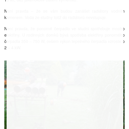
Není pravda – že se vám budou zanášet radiátory vodním
kamenem. Voda ze studny totiž do radiátorů nevstupuje.
Není pravda, že ponorné čerpadlo ve studni spotřebuje mnoho
elektřiny. U rodinných domků bývá spotřeba elektřiny ponorného
čerpadla 350 – 750 W, ovšem výkon tepelného čerpadla vzroste o
2 – 4 kW.