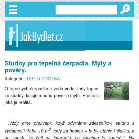
🔎
Studny pro tepelná čerpadla. Mýty a
pověry.
Kategorie:
TEPLO DOMOVA
O tepelných čerpadlech voda voda, tedy topení
ze studny, koluje mnoho pověr a mýtů. Přečte si
jaká je realita.
„Vždy mne překvapí, když odvrtáme zákazníkovi studnu s
3
vydatností třeba 10 m
vody za hodinu – ty by utáhlo i školku, a
on spustí, že četl na internetu, co všechno je špatně.“ „Na