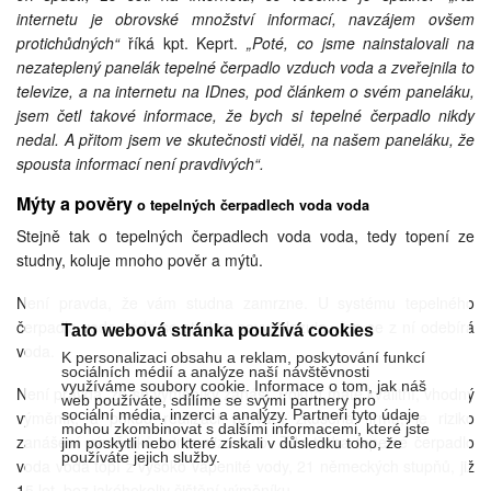
internetu je obrovské množství informací, navzájem ovšem
protichůdných“
říká kpt. Keprt.
„Poté, co jsme nainstalovali na
nezateplený panelák tepelné čerpadlo vzduch voda a zveřejnila to
televize, a na internetu na IDnes, pod článkem o svém paneláku,
jsem četl takové informace, že bych si tepelné čerpadlo nikdy
nedal. A přitom jsem ve skutečnosti viděl, na našem paneláku, že
spousta informací není pravdivých“.
Mýty a pověry
o tepelných čerpadlech voda voda
Stejně tak o tepelných čerpadlech voda voda, tedy topení ze
studny, koluje mnoho pověr a mýtů.
Není pravda, že vám studna zamrzne. U systému tepelného
čerpadla voda voda se studna nevychlazuje. Jen se z ní odebírá
Tato webová stránka používá cookies
voda.
K personalizaci obsahu a reklam, poskytování funkcí
sociálních médií a analýze naší návštěvnosti
využíváme soubory cookie. Informace o tom, jak náš
Není pravda, že se výměníky zanáší. Pokud máte kvalitní, vhodný
web používáte, sdílíme se svými partnery pro
sociální média, inzerci a analýzy. Partneři tyto údaje
výměník, a pokud realizaci provádí zkušená firma, je riziko
mohou zkombinovat s dalšími informacemi, které jste
zanášení výměníků minimalizováno. Zde třeba tepelné čerpadlo
jim poskytli nebo které získali v důsledku toho, že
používáte jejich služby.
voda voda topí z vysoko vápenité vody, 21 německých stupňů, již
15 let, bez jakéhokoliv čištění výměníku.