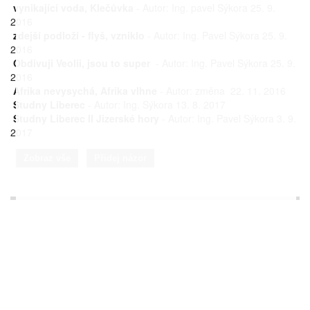
vynikající voda, Klečůvka
- Autor: Ing. pavel Sýkora 25. 9.
2016
zdejší podloží - flyš, vzniklo
- Autor: Ing. Pavel Sýkora 25. 9.
2016
Obdivuji Veolii, jsou to super
- Autor: Ing. Pavel Sýkora 25. 9.
2016
Afrika nevysychá, Afrika vlhne
- Autor: změna 22. 11. 2016
Studny Liberec
- Autor: Ing. Sýkora 13. 8. 2017
Studny Liberec II Jizerské hory
- Autor: Ing. Pavel Sýkora 3. 9.
2017