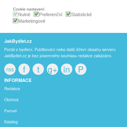
Cookie nastavení:
Nutné
Preferenční
Statistické
Marketingové
JakBydlet.cz
Portál o bydlení. Publikování nebo další šíření obsahu serveru
JakBydlet.cz je bez písemného souhlasu redakce zakázáno.
f
t
g+
in
P
rss
INFORMACE
Redakce
Obchod
Partneři
Katalog