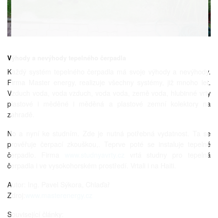
Výhody a nevýhody
tepelného čerpadla
Každý systém tepelného čerpadla má svoje výhody a nevýhody.
Firma Master energy, realizuje všechny systémy, již mnoho let.
Vzduch voda, voda vzduch, voda voda, země voda, hlubinné vrty
plastové i měděné i měděná a plastové zemní kolektory na
zahradě.
No a nyní ke studním. Zde je nutná potřebná vydatnost. Ta se
prověřuje čerpací zkouškou,. Teprve poté se instaluje tepelné
čerpadlo. Firma
www.studnyavrty.cz
vrtá studny pro tepelná
čerpadla i ve vysokohorském prostředí. Vrtali i na Haiti.
Autor: Ing. Pavel Sýkora, Chlaďař
Zdroj:
www.masterenergy.cz
Související články: