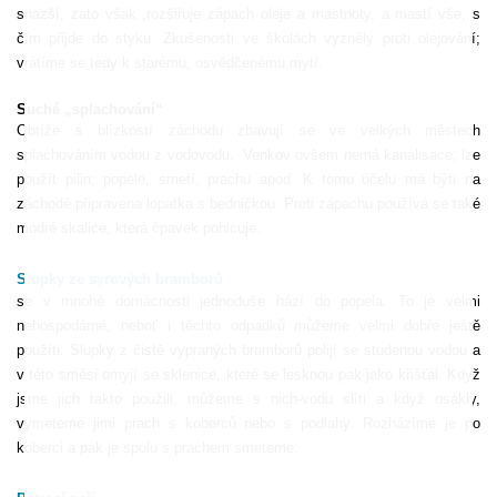
snazší, zato však ,rozšiřuje zápach oleje a mastnoty, a mastí vše, s
čím přijde do styku. Zkušenosti ve školách vyzněly proti olejování;
vrátíme se tedy k starému, osvědčenému mytí.
Suché „splachování“
Obtíže s blízkostí záchodu zbavují se ve velkých městech
splachováním vodou z vodovodu.
Venkov ovšem nemá kanalisace; lze
použít pilin; popele, smetí, prachu apod. K tomu účelu má býti na
záchodě připravena lopatka s bedničkou. Proti zápachu používá se také
modré skalice, která čpavek pohlcuje.
Slupky ze syrových bramborů
se v mnohé domácnosti jednoduše hází do popela. To je velmi
nehospodárné, neboť i těchto odpadků můžeme velmi dobře ještě
použíti. Slupky z čistě vypraných bramborů polijí se studenou vodou a
v této směsi omyjí se sklenice, které se lesknou pak jako křišťál. Když
jsme jich takto použili, můžeme s nich-vodu slíti a když osákly,
vymeteme jimi prach s koberců nebo s podlahy. Rozházíme je po
koberci a pak je spolu s prachem smeteme.