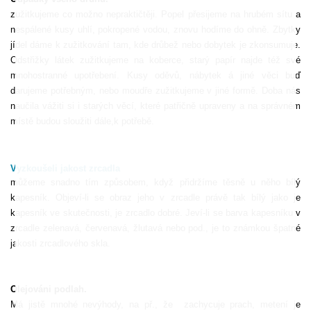
zužitkujeme co možno nepraktičtěji. Popel přesijeme na hrubém sítu a
nespálené kusy uhlí, pokropené vodou, znovu hodíme do ohně. Zbytky
jídel dáme k zužitkování tam, kde drůbež nebo dobytek je zkonsumuje.
Odstřižky látek zužitkujeme na koberce, starý papír najde též své
mnohostranné upotřebení. Kusy oděvů, nábytek á jiné věci buď
darujeme potřebným, nebo moudře zužitkujeme v jiné formě. Doba nás
naučila vážiti si i starých věcí, které patřičně upraveny a na správném
místě budou sloužiti dále,k potřebě.
Vyzkoušeli jakost zrcadla
můžeme snadno tím způsobem, když přidržíme těsně u něho bílý
kapesník. Objeví-li se obraz jeho v zrcadle právě tak bílý jako je
kapesník ve skutečnosti, je zrcadlo dobré. Jeví-li se barva kapesníku v
zrcadle zelenavá, červenavá, žlutavá nebo pod., je to známkou špatné
jakosti zrcadlového skla.
Olejováni podlah.
Má jistě mnohé nevýhody, na př., že
zachycuje prach, metení je