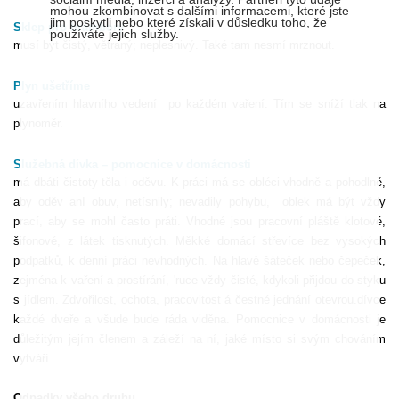
mohou zkombinovat s dalšími informacemi, které jste
jim poskytli nebo které získali v důsledku toho, že
Sklep pro brambory
používáte jejich služby.
musí být čistý, větraný; neplesnivý. Také tam nesmí mrznout.
Plyn ušetříme
uzavřením hlavního vedení
po každém vaření. Tím se sníží tlak na
plynoměr.
Služebná dívka – pomocnice v domácnosti
má dbáti čistoty těla i oděvu. K práci má se obléci vhodně a pohodlně,
aby oděv anI obuv, netísnily; nevadily pohybu,
oblek má být vždy
prací, aby se mohl často práti. Vhodné jsou pracovní pláště klotové,
šifonové, z látek tisknutých. Měkké domácí střevíce bez vysokých
podpatků, k denní práci nevhodných. Na hlavě šáteček nebo čepeček,
zejména k vaření a prostírání, 'ruce vždy čisté, kdykoli přijdou do styku
s jídlem. Zdvořilost, ochota, pracovitost á čestné jednání otevrou.dívce
každé dveře a všude bude ráda viděna. Pomocnice v domácnosti je
důležitým jejím členem a záleží na ní, jaké místo si svým chováním
vytváří.
Odpadky všeho druhu.