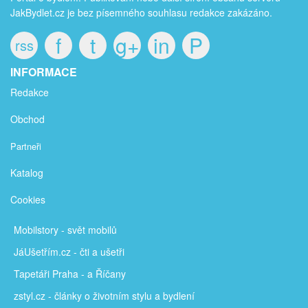
JakBydlet.cz je bez písemného souhlasu redakce zakázáno.
f
t
g+
in
P
rss
INFORMACE
Redakce
Obchod
Partneři
Katalog
Cookies
Mobilstory
- svět mobilů
JáUšetřím
.cz - čti a ušetři
Tapetáři Praha - a Říčany
zstyl.cz - články
o životním stylu a bydlení