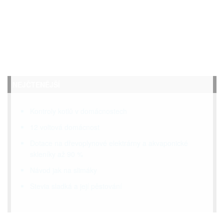
NEJČTENĚJŠÍ
Kontroly kotlů v domácnostech
12 voltová domácnost
Dotace na dřevoplynové elektrárny a akvaponické
skleníky až 90 %
Návod jak na slimáky
Stevia sladká a její pěstování