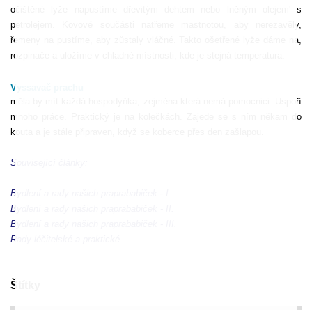
očištěné lyže napustíme dřevitým dehtem nebo lněným olejem' s
petrolejem. Kovové součásti natřeme mastnotou, aby nerezavěly,
řemeny na pustíme, aby zůstaly vláčné. Takto ošetřené lyže dáme na,
rozpinače a uložíme v chladné místnosti, kde je stejná temperatura.
Vyssavač prachu
měla by mít každá hospodyňka, zejména která nemá pomocnici. Uspoří
mnoho práce. Praktický je na kolečkách. Zajede se s ním někam do
kouta a je stále připraven, když se koberce přes den zašlapou.
Související články:
Bydlení a rady našich praprababiček - I.
Bydlení a rady našich praprababiček - II.
Bydlení a rady našich praprababiček - III.
Rady léčitelské a praktické
Štítky