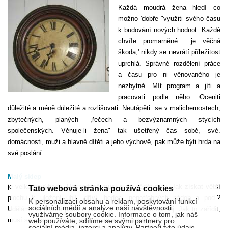
Každá moudrá žena hledí co
možno 'dobře "využiti svého času
k budování nových hodnot. Každé
chvíIe promarněné
je věčná
škoda;' nikdy se nevrátí příležitost
uprchlá. Správné rozdělení práce
a času pro ni věnovaného je
nezbytné. Mít program a jíti a
pracovati podle něho. Oceniti
důležité a méně důležité a rozlišovati. Neutápěti
se v malichernostech,
zbytečných, planých ,řečech a bezvýznamných stycích
společenských. Věnuje-li žena" tak ušetřený čas sobě, své.
domácnosti, muži a hlavně dítěti a jeho výchově, pak může býti hrda na
své poslání.
Malý sklep
je velká nevýhoda. Hospodyně musí si tu vědět rady. Jak získat větší
Tato webová stránka používá cookies
plochu k uložení uhlí, dříví, beden, nepotřebných nádob a pod.?
K personalizaci obsahu a reklam, poskytování funkcí
sociálních médií a analýze naší návštěvnosti
Uděláme si prostě patro z prken, a věci složime na něj. Jak to zařídit,
využíváme soubory cookie. Informace o tom, jak náš
musí se ovšem ukázati sklep sám a i jiné okolnosti.
web používáte, sdílíme se svými partnery pro
sociální média, inzerci a analýzy. Partneři tyto údaje