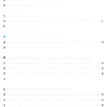
Pštrosí peří
kadeříme nad výpary z pálícího se cukru.
Cestovní žehlička
na tuhý líh je velmi praktická. Jsou v ní otvory pro kadeřítka na vlasy,
které se ohřívají současně.
Příbory z niklochromové oceli
"Nerez"
jsou doporučitelné. Není třeba drhnutí, pouhé opláchnutí teplou vodou
postačí k udržení čistoty a pěkného vzhledu.
Kuchyňské nože umýváním horkou vodou rychle se otupují,
což jest nepříjemné zvláště u nožů nesnadno se brousících, nebo
broušením trpících. Je proto dobře, když nůž po upotřebení otře se
hladkým, nejlépe novinovým papírem, načež stačí k mytí jenom vlažná
voda.
Lyže nutno přes léto pečlivě uložiti a ošetřiti,
třeba by nebyly ani příliš používány. Nejprve odstraníme zbytky starých
vosků na kluznicích i nečistotu s povrchu, která se nachytala během
sezony. Také rez s kovových součástí vázání. Za druhé dokonale