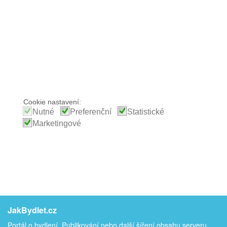
Cookie nastavení:
Nutné
Preferenční
Statistické
Marketingové
JakBydlet.cz
Portál o bydlení. Publikování nebo další šíření obsahu serveru