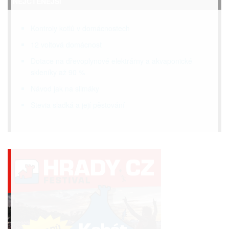
NEJČTENĚJŠÍ
Kontroly kotlů v domácnostech
12 voltová domácnost
Dotace na dřevoplynové elektrárny a akvaponické
skleníky až 90 %
Návod jak na slimáky
Stevia sladká a její pěstování