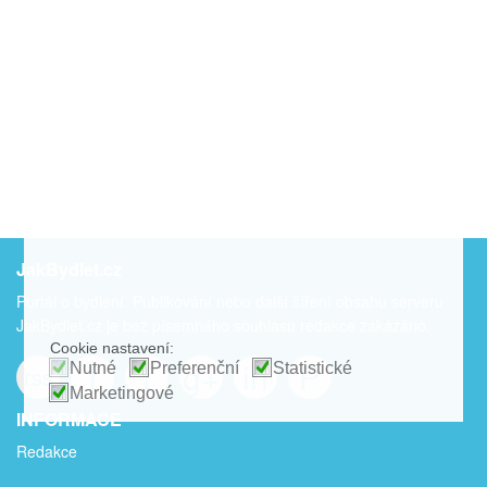
JakBydlet.cz
Portál o bydlení. Publikování nebo další šíření obsahu serveru
JakBydlet.cz je bez písemného souhlasu redakce zakázáno.
Cookie nastavení:
f
t
g+
in
P
Nutné
Preferenční
Statistické
rss
Marketingové
INFORMACE
Redakce