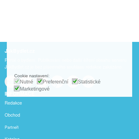
JakBydlet.cz
Portál o bydlení. Publikování nebo další šíření obsahu serveru
JakBydlet.cz je bez písemného souhlasu redakce zakázáno.
Cookie nastavení:
f
t
g+
in
P
rss
Nutné
Preferenční
Statistické
Marketingové
INFORMACE
Redakce
Obchod
Partneři