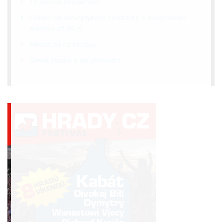
12 voltová domácnost
Dotace na dřevoplynové elektrárny a akvaponické
skleníky až 90 %
Návod jak na slimáky
Stevia sladká a její pěstování