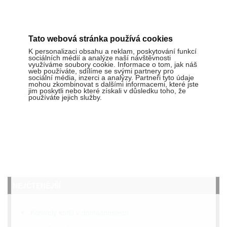
Tato webová stránka používá cookies
K personalizaci obsahu a reklam, poskytování funkcí
sociálních médií a analýze naší návštěvnosti
využíváme soubory cookie. Informace o tom, jak náš
web používáte, sdílíme se svými partnery pro
sociální média, inzerci a analýzy. Partneři tyto údaje
mohou zkombinovat s dalšími informacemi, které jste
jim poskytli nebo které získali v důsledku toho, že
používáte jejich služby.
NEJČTENĚJŠÍ
Kontroly kotlů v domácnostech