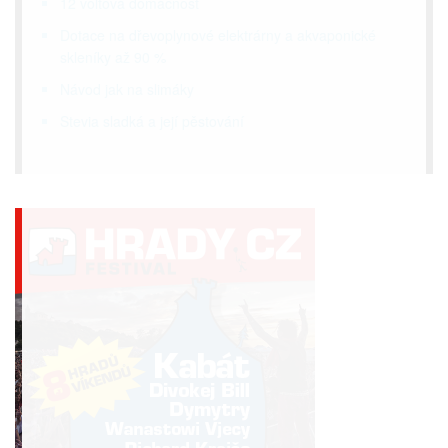
12 voltová domácnost
Dotace na dřevoplynové elektrárny a akvaponické
skleníky až 90 %
Návod jak na slimáky
Stevia sladká a její pěstování