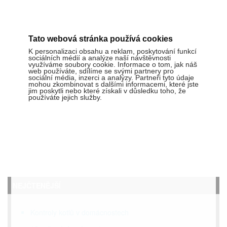
Tato webová stránka používá cookies
K personalizaci obsahu a reklam, poskytování funkcí
sociálních médií a analýze naší návštěvnosti
využíváme soubory cookie. Informace o tom, jak náš
web používáte, sdílíme se svými partnery pro
sociální média, inzerci a analýzy. Partneři tyto údaje
mohou zkombinovat s dalšími informacemi, které jste
jim poskytli nebo které získali v důsledku toho, že
používáte jejich služby.
NEJČTENĚJŠÍ
Kontroly kotlů v domácnostech