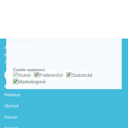
JakBydlet.cz
Portál o bydlení. Publikování nebo další šíření obsahu serveru
JakBydlet.cz je bez písemného souhlasu redakce zakázáno.
Cookie nastavení:
f
t
g+
in
P
rss
Nutné
Preferenční
Statistické
Marketingové
INFORMACE
Redakce
Obchod
Partneři