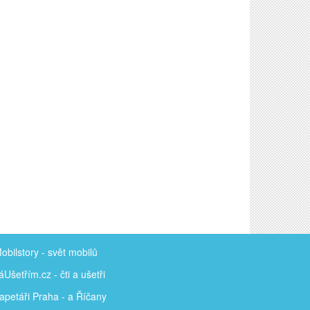
obilstory
- svět mobilů
áUšetřím
.cz - čti a ušetři
apetáři Praha - a Říčany