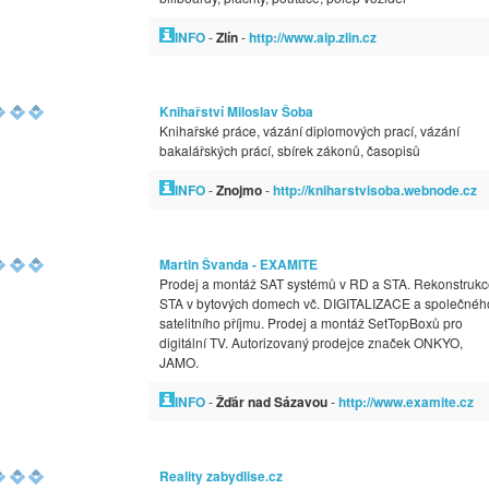
INFO
-
Zlín
-
http://www.aip.zlin.cz
Knihařství Miloslav Šoba
Knihařské práce, vázání diplomových prací, vázání
bakalářských prácí, sbírek zákonů, časopisů
INFO
-
Znojmo
-
http://kniharstvisoba.webnode.cz
Martin Švanda - EXAMITE
Prodej a montáž SAT systémů v RD a STA. Rekonstrukc
STA v bytových domech vč. DIGITALIZACE a společnéh
satelitního příjmu. Prodej a montáž SetTopBoxů pro
digitální TV. Autorizovaný prodejce značek ONKYO,
JAMO.
INFO
-
Žďár nad Sázavou
-
http://www.examite.cz
Reality zabydlise.cz