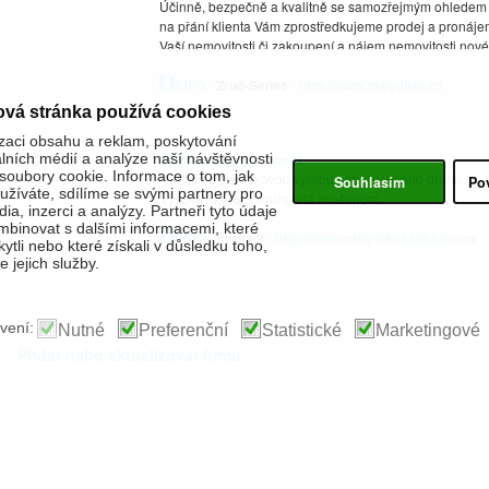
Účinně, bezpečně a kvalitně se samozřejmým ohledem
na přání klienta Vám zprostředkujeme prodej a pronáj
Vaší nemovitosti či zakoupení a nájem nemovitosti nové
INFO
-
Zruč-Senec
-
http://www.zabydlise.cz
ová stránka používá cookies
zaci obsahu a reklam, poskytování
Truhlářství Libor Husák
álních médií a analýze naší návštěvnosti
oubory cookie. Informace o tom, jak
Nabízíme zakázkovou výrobu nábytku všeho druhu.
Souhlasím
Po
žíváte, sdílíme se svými partnery pro
Vysoká kvalita, dlouholetá zkušenost.
ia, inzerci a analýzy. Partneři tyto údaje
binovat s dalšími informacemi, které
INFO
-
Praha 9
-
http://www.nabyteknazakazku.cz
kytli nebo které získali v důsledku toho,
 jejich služby.
vení:
Nutné
Preferenční
Statistické
Marketingové
Přidat nebo aktualizovat firmu