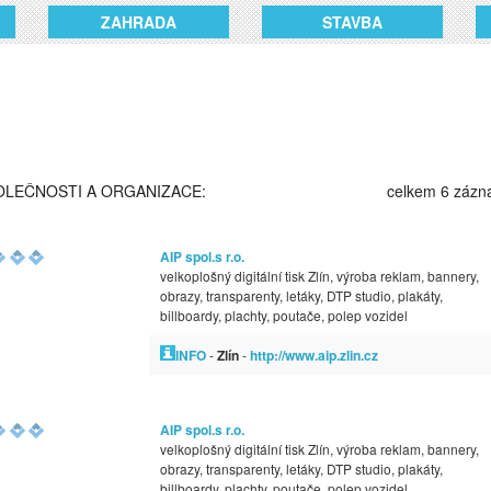
ZAHRADA
STAVBA
OLEČNOSTI A ORGANIZACE:
celkem 6 záz
AIP spol.s r.o.
velkoplošný digitální tisk Zlín, výroba reklam, bannery,
obrazy, transparenty, letáky, DTP studio, plakáty,
billboardy, plachty, poutače, polep vozidel
INFO
-
Zlín
-
http://www.aip.zlin.cz
AIP spol.s r.o.
velkoplošný digitální tisk Zlín, výroba reklam, bannery,
obrazy, transparenty, letáky, DTP studio, plakáty,
billboardy, plachty, poutače, polep vozidel