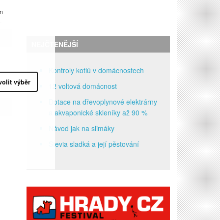
em
.
NEJČTENĚJŠÍ
Kontroly kotlů v domácnostech
volit výběr
12 voltová domácnost
Dotace na dřevoplynové elektrárny
a akvaponické skleníky až 90 %
Návod jak na slimáky
Stevia sladká a její pěstování