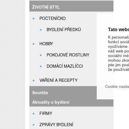
ŽIVOTNÍ STYL
POČTENÍČKO
BYDLENÍ PŘEDKŮ
Tato web
K personali
funkcí soci
HOBBY
využíváme s
náš web pou
POKOJOVÉ ROSTLINY
sociální méd
mohou zkom
jste jim pos
DOMÁCÍ MAZLÍČCI
že používáte
VAŘENÍ A RECEPTY
Cookie nasta
Soutěže
Aktuality o bydlení
FIRMY
ZPRÁVY BYDLENÍ