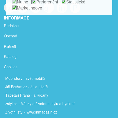
Nutné
Preferenční
Statistické
f
t
g+
in
P
rss
Marketingové
INFORMACE
Redakce
Obchod
Partneři
Katalog
Cookies
Mobilstory
- svět mobilů
JáUšetřím
.cz - čti a ušetři
Tapetáři Praha - a Říčany
zstyl.cz - články
o životním stylu a bydlení
Životní styl - www.inmagazin.cz