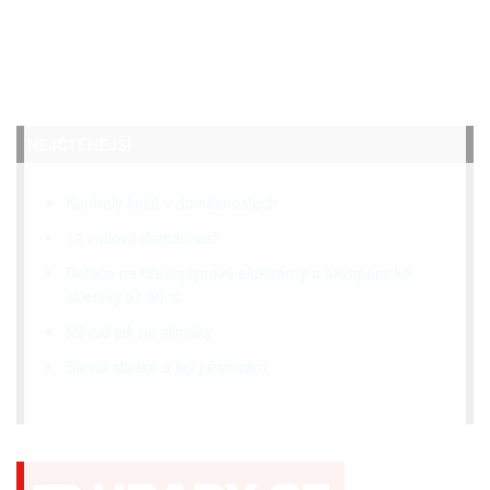
NEJČTENĚJŠÍ
Kontroly kotlů v domácnostech
12 voltová domácnost
Dotace na dřevoplynové elektrárny a akvaponické
skleníky až 90 %
Návod jak na slimáky
Stevia sladká a její pěstování