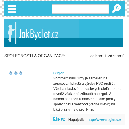
🔎
SPOLEČNOSTI A ORGANIZACE:
celkem 1 záznamů
Stigler
Sortiment naší firmy je zaměřen na
zpracování plastů a výrobu PVC profilů.
Výroba plastového plastových plotů a bran,
rovněž však také zábradlí a pergol. V
našem sortimentu naleznete také profily
společnosti Everwood (věčné dřevo) na
bázi plastu. Tyto profily jso
INFO
-
Napajedla
-
http://www.stigler.cz/