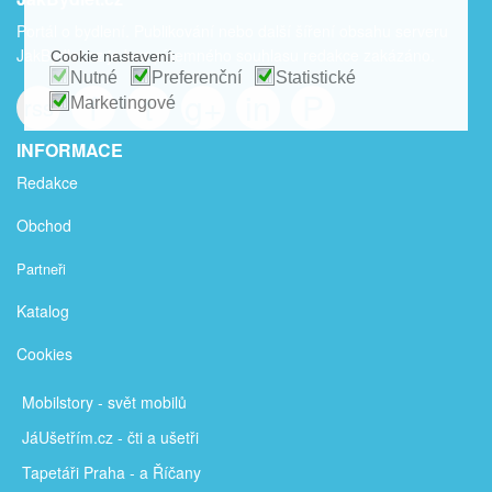
Portál o bydlení. Publikování nebo další šíření obsahu serveru
JakBydlet.cz je bez písemného souhlasu redakce zakázáno.
Cookie nastavení:
Nutné
Preferenční
Statistické
f
t
g+
in
P
rss
Marketingové
INFORMACE
Redakce
Obchod
Partneři
Katalog
Cookies
Mobilstory
- svět mobilů
JáUšetřím
.cz - čti a ušetři
Tapetáři Praha - a Říčany