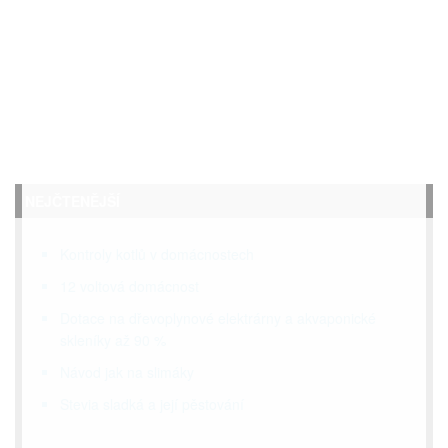
NEJČTENĚJŠÍ
Kontroly kotlů v domácnostech
12 voltová domácnost
Dotace na dřevoplynové elektrárny a akvaponické
skleníky až 90 %
Návod jak na slimáky
Stevia sladká a její pěstování