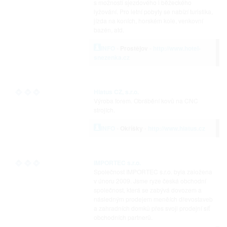
s možností sjezdového i běžeckého
lyžování. Pro letní pobyty se nabízí turistika,
jízda na koních, horském kole, venkovní
bazén, atd.
INFO
-
Prostějov
-
http://www.hotel-
snezenka.cz
Hiatus CZ, s.r.o.
Výroba forem. Obrábění kovů na CNC
strojích.
INFO
-
Okříšky
-
http://www.hiatus.cz
IMPORTEC s.r.o.
Společnost IMPORTEC s.r.o. byla založena
v únoru 2009. Jsme ryze česká obchodní
společnost, která se zabývá dovozem a
následným prodejem meněích dřevostaveb
a zahradních domků přes svoji prodejní síť
obchodních partnerů.