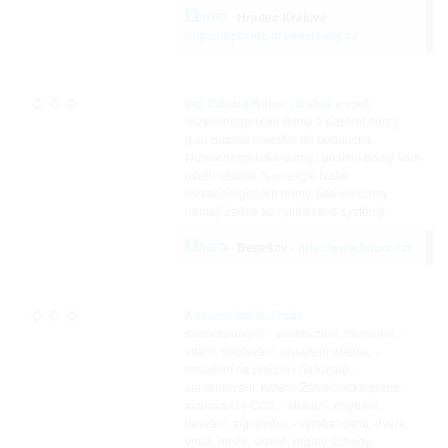
INFO
-
Hradec Králové
-
http://importec.drevostavby.cz
Ing. Eduard Babor - Babor a spol.
Nízkoenergetické domy a pasivní domy,
jsou dobrou investicí do budoucna.
Nízkoenergetické domy i pasivní domy Vám
ušetří několik % energie.Naše
nízkoenergetické domy, pasivní domy
nemají žádne komplikované systémy.
INFO
-
Benešov
-
http://www.babor.cz/
Kovoobrábění Jirsák
Kovoobrábění: - soustružení, frézování, -
vrtání, hoblování, obrážení drážek, -
broušení na plocho i na kulato, -
cementování, kalení. Zámečnické práce: -
svařování v CO2, - stříhání, ohýbání,
lisování, signování, - výroba: okna, dveře,
vrata, mříže, skříně, regály, schody,