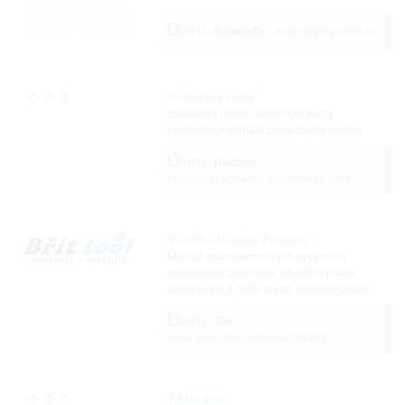
INFO
-
Napajedla
-
http://www.preciz.cz
Svářečská škola
základní a úřední svářečské kurzy
svařování materiálů zámečnická výroba
INFO
-
Hodonín
-
http://svareciskols.hodoninsko.com
SVOPO - Jaroslav Polanský
Montáž sádrokartonových systémů a
minerálních podhledů. Stavební práce,
zateplování a nátěr fasád, malířské práce.
INFO
-
Zlín
-
www.jakbydlet.cz/firma/184062-...
T-Safe s.r.o.