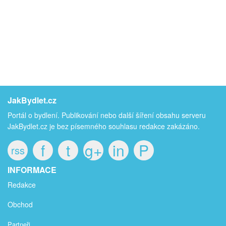
JakBydlet.cz
Portál o bydlení. Publikování nebo další šíření obsahu serveru
JakBydlet.cz je bez písemného souhlasu redakce zakázáno.
f
t
g+
in
P
rss
INFORMACE
Redakce
Obchod
Partneři