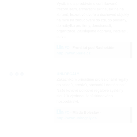
Vyrábíme a prodáváme certifikované
trezory, sejfy, archivační skříně, skříně na
zbraně, trezorové dveře a úschovné objekty
na míru na zabudování do zdi, do podlahy,
do nábytku pro firmy, domácnosti,
organizace. Zajišťujeme dopravu, instalaci,
servis
INFO
-
Frenštát pod Radhoštěm
-
http://www.t-safe.cz
UNI-REGÁLY
Zákazníkům přinášíme profesionální regály
do skladů, archivů, obchodů i domácností.
Naše kovové policové regálové systémy
slouží k zjednodušení skladového
hospodářství.
INFO
-
Mladá Boleslav
-
http://www.uniregaly.cz/