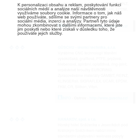
Zpracováváme materiály GAMBIT, REINZ,
K personalizaci obsahu a reklam, poskytování funkcí
sociálních médií a analýze naší návštěvnosti
KLINGERsil, SIGRAFLEX, UCAR, EPDM,
využíváme soubory cookie. Informace o tom, jak náš
FKM, CR, Silikon, Viton.
web používáte, sdílíme se svými partnery pro
sociální média, inzerci a analýzy. Partneři tyto údaje
mohou zkombinovat s dalšími informacemi, které jste
INFO
-
Ostrov
-
http://www.guschu.cz/
jim poskytli nebo které získali v důsledku toho, že
používáte jejich služby.
GÜSCHU - těsnicí technika, s.r.o.
Vyrábíme CNC technologií těsnění
vysokotlaká, grafitová, PTFE, pryžová,
hřebenová, spirální, opláštěná, ring-joint,
ucpávkové kroužky EURORING.
Zpracováváme materiály GAMBIT, REINZ,
KLINGERsil, SIGRAFLEX, UCAR, EPDM,
FKM, CR, Silikon, Viton.
INFO
-
Ostrov
-
http://www.guschu.cz/
HANAKOV, spol. s r.o.
Horský hotel Sněženka v Jeseníkách pod
Králickým Sněžníkem nabízí mimo
standardní ubytování i wellness pobyty