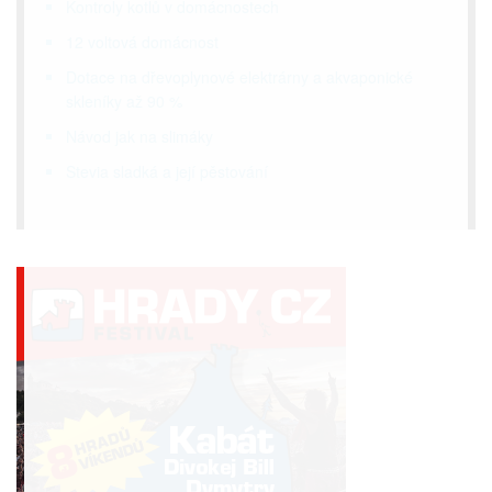
Kontroly kotlů v domácnostech
12 voltová domácnost
Dotace na dřevoplynové elektrárny a akvaponické
skleníky až 90 %
Návod jak na slimáky
Stevia sladká a její pěstování