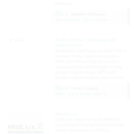
billboardy.
INFO
-
Jablonec nad Nisou
-
www.jakbydlet.cz/firma/248261-...
Martina Novotná - SRT terapie, SpR,
duchovní léčení
Terapeutka a lektorka pro duchovní léčení a
spirituální rozvoj. Podpora na duchovní
cestě, při hledání poslání, sebepoznání,
zdraví, harmonie a řešení problémů nebo
složitých životních situací: SRT a SpR,
terapie, energetické léčení, poradenství aj.
INFO
-
Praha 4 - Braník
-
http://novotna.navolnenoze.cz/
PRECIZ, s.r.o.
Dodavatel nástrojových a konstrukčních
ocelí. Broušená nástrojová ocel podle DIN
59350 v délkách 500 a 1000 mm.