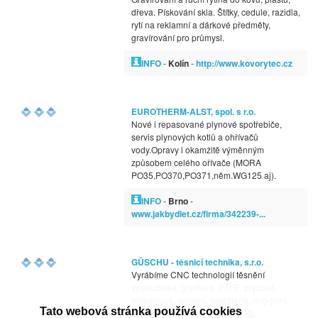
dřeva. Pískování skla. Štítky, cedule, razidla,
rytí na reklamní a dárkové předměty,
gravírování pro průmysl.
INFO
-
Kolín
-
http://www.kovorytec.cz
EUROTHERM-ALST, spol. s r.o.
Nové i repasované plynové spotřebiče,
servis plynových kotlů a ohřívačů
vody.Opravy i okamžitě výměnným
způsobem celého ořívače (MORA
PO35,PO370,PO371,něm.WG125 aj).
INFO
-
Brno
-
www.jakbydlet.cz/firma/342239-...
GÜSCHU - těsnicí technika, s.r.o.
Vyrábíme CNC technologií těsnění
vysokotlaká, grafitová, PTFE, pryžová,
hřebenová, spirální, opláštěná, ring-joint,
Tato webová stránka používá cookies
ucpávkové kroužky EURORING.