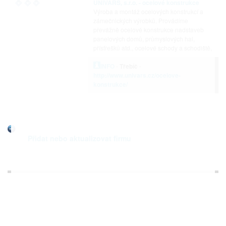
UNIVARS, s.r.o. - ocelové konstrukce
Výroba a montáž ocelových konstrukcí a
zámečnických výrobků. Provádíme
převážně ocelové konstrukce nadstaveb
panelových domů, průmyslových hal,
přístřešků atd., ocelové schody a schodiště,
INFO
-
Třebíč
-
http://www.univars.cz/ocelove-
konstrukce/
Přidat nebo aktualizovat firmu