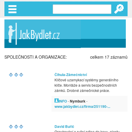
🔎
SPOLEČNOSTI A ORGANIZACE:
celkem 17 záznamů
Čihula-Zámečnictví
Klíčové uzamykací systémy generálního
klíče. Montáže a servis bezpečnostních
zámků. Drobné zámečnické práce.
INFO
-
Nymburk
-
www.jakbydlet.cz/firma/251190-...
David Buřič
Gravírování a ruční rytina do kovu, plastu,