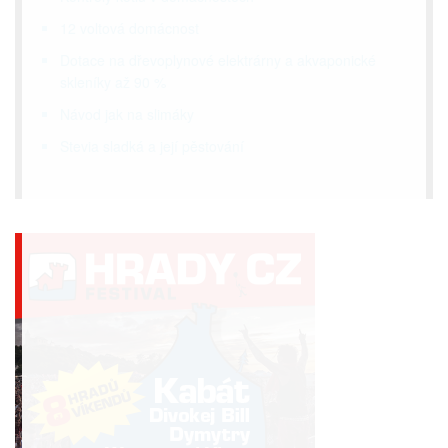
12 voltová domácnost
Dotace na dřevoplynové elektrárny a akvaponické
skleníky až 90 %
Návod jak na slimáky
Stevia sladká a její pěstování