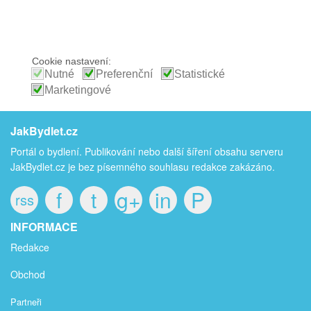
Cookie nastavení:
Nutné
Preferenční
Statistické
Marketingové
JakBydlet.cz
Portál o bydlení. Publikování nebo další šíření obsahu serveru
JakBydlet.cz je bez písemného souhlasu redakce zakázáno.
f
t
g+
in
P
rss
INFORMACE
Redakce
Obchod
Partneři