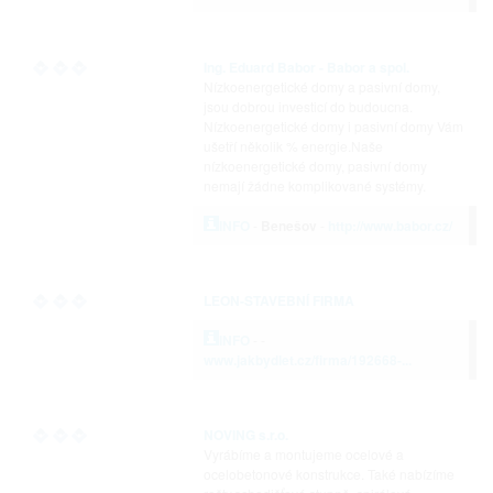
Ing. Eduard Babor - Babor a spol.
Nízkoenergetické domy a pasivní domy,
jsou dobrou investicí do budoucna.
Nízkoenergetické domy i pasivní domy Vám
ušetří několik % energie.Naše
nízkoenergetické domy, pasivní domy
nemají žádne komplikované systémy.
INFO
-
Benešov
-
http://www.babor.cz/
LEON-STAVEBNÍ FIRMA
INFO
-
-
www.jakbydlet.cz/firma/192668-...
NOVING s.r.o.
Vyrábíme a montujeme ocelové a
ocelobetonové konstrukce. Také nabízíme