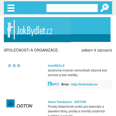
🔎
SPOLEČNOSTI A ORGANIZACE:
celkem 9 záznamů
freeREALS
soukroma inzerce nemovitosti zdarma bez
provize a bez realitky
INFO
-
Brno
-
http://freereals.eu
Hana Tomášová - DISTON
Prodej distančních prvků pro betonáře a
stavební firmy, prodej a montáž solárních
systémů a panelů.