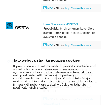
INFO
-
Zlín 4
-
http://www.diston.cz
Hana Tomášová - DISTON
Prodej distančních prvků pro betonáře a
stavební firmy, prodej a montáž solárních
systémů a panelů.
INFO
-
Zlín 4
-
http://www.diston.cz
Tato webová stránka používá cookies
HANAKOV, spol. s r.o.
Horský hotel Sněženka v Jeseníkách pod
K personalizaci obsahu a reklam, poskytování funkcí
sociálních médií a analýze naší návštěvnosti
Králickým Sněžníkem nabízí mimo
využíváme soubory cookie. Informace o tom, jak náš
standardní ubytování i wellness pobyty
web používáte, sdílíme se svými partnery pro
s možností sjezdového i běžeckého
sociální média, inzerci a analýzy. Partneři tyto údaje
mohou zkombinovat s dalšími informacemi, které jste
lyžování. Pro letní pobyty se nabízí turistika,
jim poskytli nebo které získali v důsledku toho, že
jízda na koních, horském kole, venkovní
používáte jejich služby.
bazén, atd.
INFO
-
Prostějov
-
http://www.hotel-
snezenka.cz