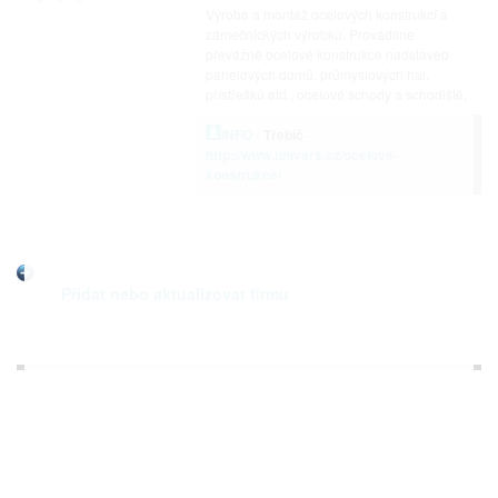
Výroba a montáž ocelových konstrukcí a
zámečnických výrobků. Provádíme
převážně ocelové konstrukce nadstaveb
panelových domů, průmyslových hal,
přístřešků atd., ocelové schody a schodiště,
INFO
-
Třebíč
-
http://www.univars.cz/ocelove-
konstrukce/
Přidat nebo aktualizovat firmu