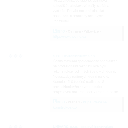
rošty,schodišťové stupně, spirálová
schodiště, tahokovové rošty, stožáry,
vysílače. Provádíme také statické
posouzení a prohlídky ocelových
konstrukcí.
INFO
-
Ostrava - Vítkovice
-
http://www.noving.cz
STYL RE-konstrukce s.r.o.
Česká stavební společnost se specializací
na profesionální rekonstrukce bytů,
rekonstrukce rodinných i bytových domů.
Novostavby rodinných domů na klíč.
Kompletní i částečné realizace. S
architektonickým návrhem nebo
projektovou dokumentací. Zaměřujeme se
INFO
-
Praha 2
-
https://www.re-
konstrukce.cz/
UNIVARS, s.r.o. - ocelové konstrukce